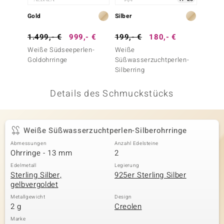
 JUWELO
Gold
Silber
Silber
remonti
1.499,- €
999,- €
199,- €
180,- €
149,-
Weiße Südseeperlen-
Weiße
Weiße
uca
Goldohrringe
Süßwasserzuchtperlen-
Süßwas
Silberring
Silbero
no Collection
Details des Schmuckstücks
ENTS BY DE MELO
va
Weiße Süßwasserzuchtperlen-Silberohrringe
otenier
Abmessungen
Anzahl Edelsteine
Ohrringe - 13 mm
2
 1894 Collection
Edelmetall
Legierung
Sterling Silber,
925er Sterling Silber
gelbvergoldet
ana
Metallgewicht
Design
2 g
Creolen
Marke