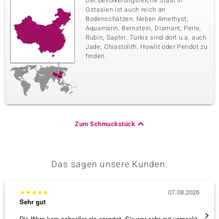
Der bevölkerungsreiche Staat in
Ostasien ist auch reich an
Bodenschätzen: Neben Amethyst,
Aquamarin, Bernstein, Diamant, Perle,
Rubin, Saphir, Türkis sind dort u.a. auch
Jade, Chiastolith, Howlit oder Peridot zu
finden.
Zum Schmuckstück
Das sagen unsere Kunden:
★
★
★
★
★
07.08.2026
★
★
★
Sehr gut
Sehr g
Die Ware kam schneller als erwartet. Sie war sehr gut verpackt.
Eine V