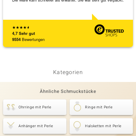
zu noc
[ weite
★
★
★
★
★
4,7
Sehr gut
9554
Bewertungen
Kategorien
Ähnliche Schmuckstücke
Ohrringe mit Perle
Ringe mit Perle
Anhänger mit Perle
Halsketten mit Perle