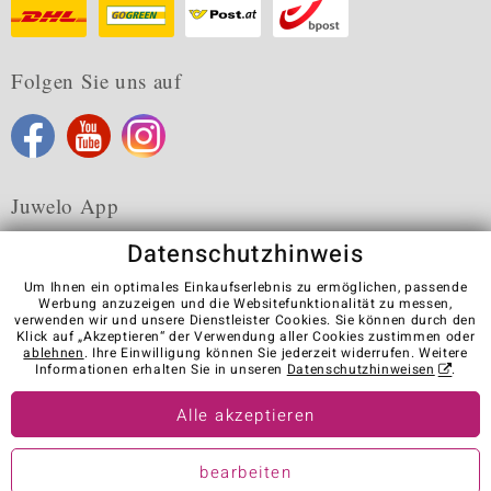
Folgen Sie uns auf
Juwelo App
Datenschutzhinweis
Um Ihnen ein optimales Einkaufserlebnis zu ermöglichen, passende
Werbung anzuzeigen und die Websitefunktionalität zu messen,
verwenden wir und unsere Dienstleister Cookies. Sie können durch den
Karriere
AGB
Datenschutz
Cookies
Impressum
Klick auf „Akzeptieren“ der Verwendung aller Cookies zustimmen oder
Kontakt
Vertrag widerrufen
ablehnen
. Ihre Einwilligung können Sie jederzeit widerrufen. Weitere
Informationen erhalten Sie in unseren
Datenschutzhinweisen
.
Visit our stores in other countries:
Alle akzeptieren
© Juwelo Deutschland GmbH (ein Tochterunternehmen der elumeo
bearbeiten
SE)