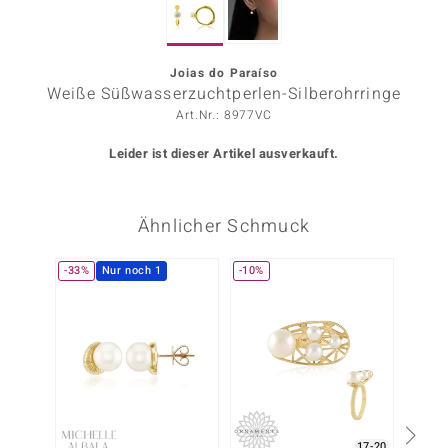
ors Edition
ana
Joias do Paraíso
Weiße Süßwasserzuchtperlen-Silberohrringe
Art.Nr.: 8977VC
Prince Designs
Leider ist dieser Artikel ausverkauft.
o
Ähnlicher Schmuck
Chic
insell
-33%
Nur noch 1
-10%
n Vogue
 Show
o Paraíso
Classics
17-20