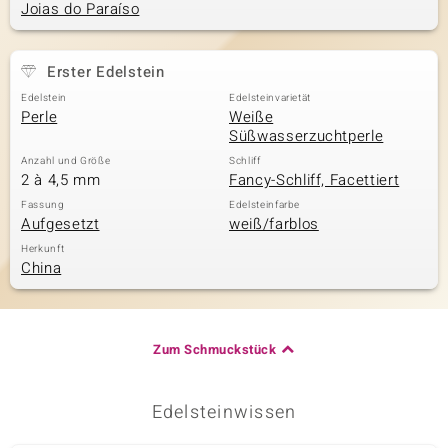
Joias do Paraíso
& Classics
Erster Edelstein
Edelstein
Edelsteinvarietät
Minerale
Perle
Weiße
Süßwasserzuchtperle
Anzahl und Größe
Schliff
2 à 4,5 mm
Fancy-Schliff, Facettiert
Fassung
Edelsteinfarbe
Aufgesetzt
weiß/farblos
Herkunft
China
Zum Schmuckstück
Edelsteinwissen