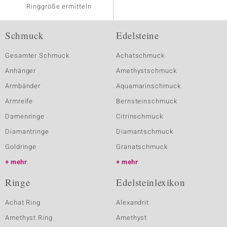
Ringgröße ermitteln
Schmuck
Edelsteine
Gesamter Schmuck
Achatschmuck
Anhänger
Amethystschmuck
Armbänder
Aquamarinschmuck
Armreife
Bernsteinschmuck
Damenringe
Citrinschmuck
Diamantringe
Diamantschmuck
Goldringe
Granatschmuck
mehr
mehr
Ringe
Edelsteinlexikon
Achat Ring
Alexandrit
Amethyst Ring
Amethyst