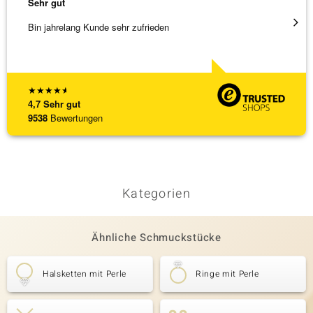
Sehr gut
Sehr g
Bin jahrelang Kunde sehr zufrieden
Besond
Bearbe
[ weite
★
★
★
★
★
4,7
Sehr gut
9538
Bewertungen
Kategorien
Ähnliche Schmuckstücke
Halsketten mit Perle
Ringe mit Perle