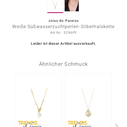
ors Edition
ana
Joias do Paraíso
Weiße Süßwasserzuchtperlen-Silberhalskette
Art.Nr.: 3296PY
Prince Designs
Leider ist dieser Artikel ausverkauft.
o
Ähnlicher Schmuck
Chic
insell
-38%
n Vogue
 Show
o Paraíso
Classics