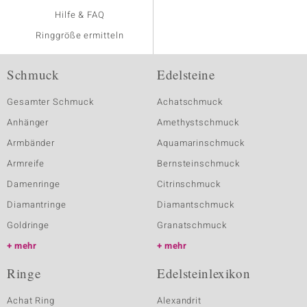
Hilfe & FAQ
Ringgröße ermitteln
Schmuck
Edelsteine
Gesamter Schmuck
Achatschmuck
Anhänger
Amethystschmuck
Armbänder
Aquamarinschmuck
Armreife
Bernsteinschmuck
Damenringe
Citrinschmuck
Diamantringe
Diamantschmuck
Goldringe
Granatschmuck
mehr
mehr
Ringe
Edelsteinlexikon
Achat Ring
Alexandrit