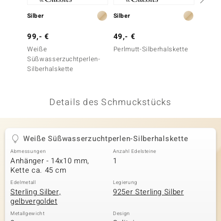
 JUWELO
Silber
Silber
Silber
remonti
99,- €
49,- €
79,- 
Weiße
Perlmutt-Silberhalskette
Perlmut
uca
Süßwasserzuchtperlen-
(Joias
Silberhalskette
no Collection
ENTS BY DE MELO
Details des Schmuckstücks
va
otenier
Weiße Süßwasserzuchtperlen-Silberhalskette
Abmessungen
Anzahl Edelsteine
 1894 Collection
Anhänger - 14x10 mm,
1
Kette ca. 45 cm
Edelmetall
Legierung
Sterling Silber,
925er Sterling Silber
ana
gelbvergoldet
Metallgewicht
Design