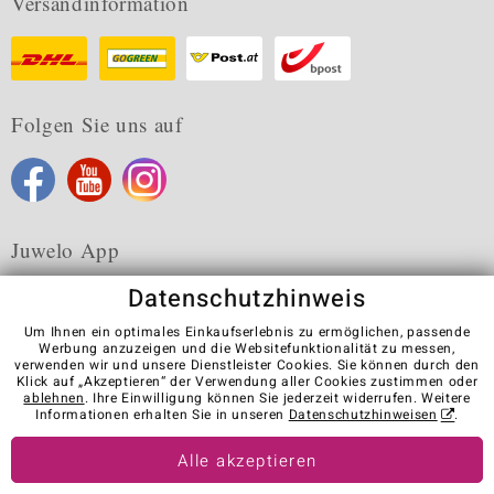
Versandinformation
Folgen Sie uns auf
Juwelo App
Datenschutzhinweis
Um Ihnen ein optimales Einkaufserlebnis zu ermöglichen, passende
Werbung anzuzeigen und die Websitefunktionalität zu messen,
verwenden wir und unsere Dienstleister Cookies. Sie können durch den
Karriere
AGB
Datenschutz
Cookies
Impressum
Klick auf „Akzeptieren“ der Verwendung aller Cookies zustimmen oder
Kontakt
Vertrag widerrufen
ablehnen
. Ihre Einwilligung können Sie jederzeit widerrufen. Weitere
Informationen erhalten Sie in unseren
Datenschutzhinweisen
.
Visit our stores in other countries:
Alle akzeptieren