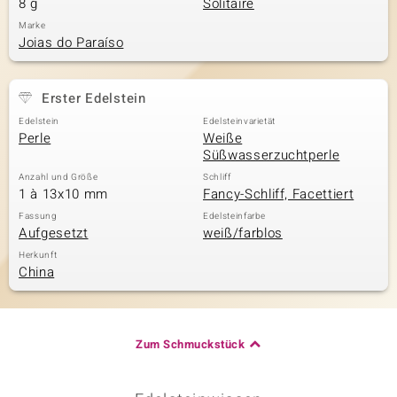
8 g
Solitaire
Marke
Joias do Paraíso
& Classics
Erster Edelstein
Minerale
Edelstein
Edelsteinvarietät
Perle
Weiße
Süßwasserzuchtperle
Anzahl und Größe
Schliff
1 à 13x10 mm
Fancy-Schliff, Facettiert
Fassung
Edelsteinfarbe
Aufgesetzt
weiß/farblos
Herkunft
China
Zum Schmuckstück