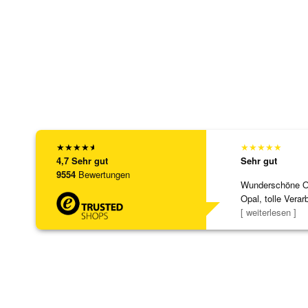
★
★
★
★
★
★
★
★
★
★
4,7
Sehr gut
Sehr gut
9554
Bewertungen
Wunderschöne Ohr
Opal, tolle Verar
Steg ist e
[ weiterlesen ]