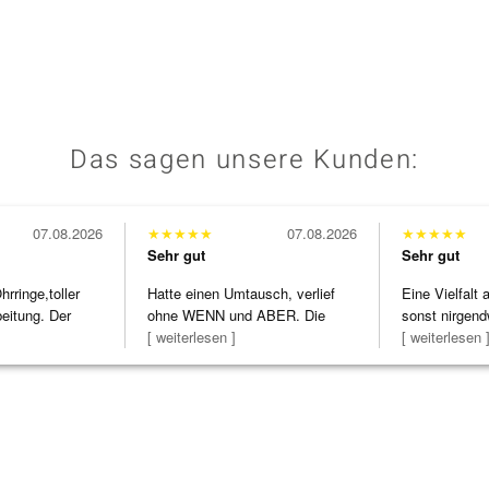
Das sagen unsere Kunden:
07.08.2026
★
★
★
★
★
07.08.2026
★
★
★
★
★
Sehr gut
Sehr gut
ringe,toller
Hatte einen Umtausch, verlief
Eine Vielfalt
beitung. Der
ohne WENN und ABER. Die
sonst nirgend
Schmuckstücke h
[ weiterlesen ]
zu noc
[ weiterlesen 