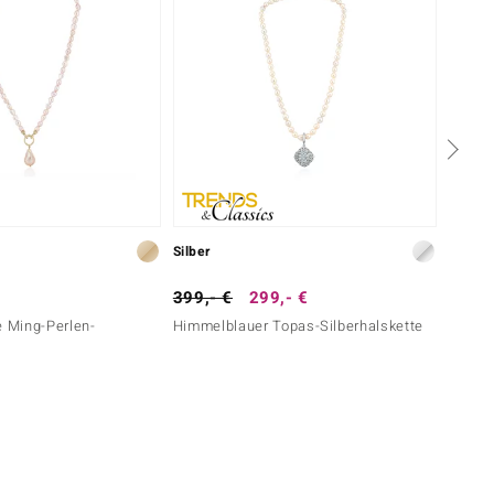
Silber
Silber
399,- €
299,- €
79,- 
e Ming-Perlen-
Himmelblauer Topas-Silberhalskette
Perlmu
e
Paraís