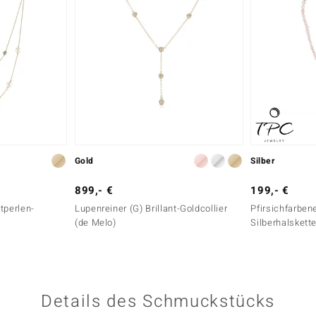
Gold
Silber
899,- €
199,- €
perlen-
Lupenreiner (G) Brillant-Goldcollier
Pfirsichfarben
(de Melo)
Silberhalskett
Details des Schmuckstücks