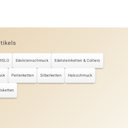
tikels
UWELO
Edelsteinschmuck
Edelsteinketten & Colliers
uck
Perlenketten
Silberketten
Halsschmuck
lsketten