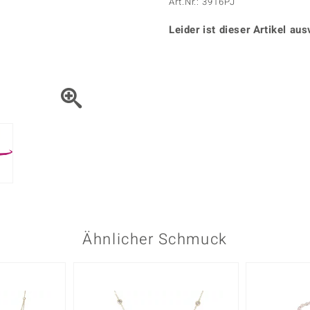
Onyx
Peridot
Art.Nr.: 3916PJ
ns
♦ Silberhalsketten
TPC
Rhodolith
Spektro
k
♦ Silberohrringe
Leider ist dieser Artikel aus
Trends & Classics
Türkis
Turmal
♦ Silberanhänger
Vitale Minerale
n
Platinschmuck
Blau
Grün
Ähnlicher Schmuck