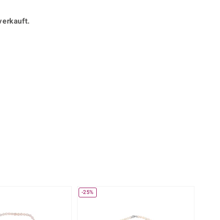
Perle
Ringgröße ermitteln
lith
Spinell
verkauft.
in
Zirkon
Gelb
-25%
-38%