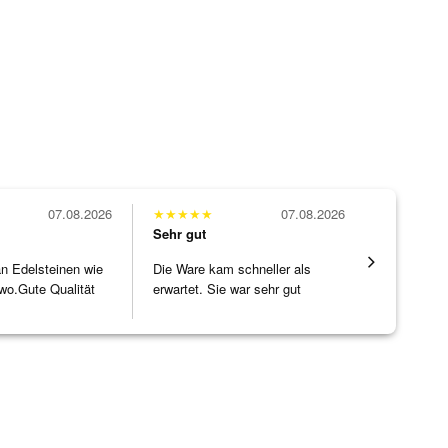
07.08.2026
★
★
★
★
★
07.08.2026
★
★
★
★
★
Sehr gut
Sehr gut
 an Edelsteinen wie
Die Ware kam schneller als
Alles supe
wo.Gute Qualität
erwartet. Sie war sehr gut
]
verpackt.