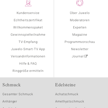
Kundenservice
Über Juwelo
Echtheitszertifikat
Moderatoren
Willkommenspaket
Experten
Gewinnspielteilnahme
Magazine
TV-Empfang
Programmvorschau
Juwelo-Smart-TV App
Newsletter
Versandinformationen
Journal
Hilfe & FAQ
Ringgröße ermitteln
Schmuck
Edelsteine
Gesamter Schmuck
Achatschmuck
Anhänger
Amethystschmuck