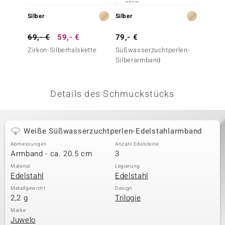
 JUWELO
Silber
Silber
Silber
remonti
69,- €
59,- €
79,- €
499,-
Zirkon-Silberhalskette
Süßwasserzuchtperlen-
Weiße
uca
Silberarmband
Süßwas
Silber
no Collection
Details des Schmuckstücks
ENTS BY DE MELO
va
Weiße Süßwasserzuchtperlen-Edelstahlarmband
otenier
Abmessungen
Anzahl Edelsteine
Armband - ca. 20.5 cm
3
 1894 Collection
Material
Legierung
Edelstahl
Edelstahl
Metallgewicht
Design
2,2 g
Trilogie
ana
Marke
Juwelo