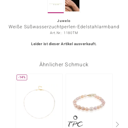
ors Edition
ana
Juwelo
Weiße Süßwasserzuchtperlen-Edelstahlarmband
Art.Nr.: 1180TM
Prince Designs
Leider ist dieser Artikel ausverkauft.
o
Ähnlicher Schmuck
Chic
insell
-14%
-4%
n Vogue
 Show
o Paraíso
Classics