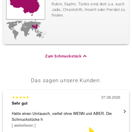
Rubin, Saphir, Türkis sind dort u.a. auch
Jade, Chiastolith, Howlit oder Peridot zu
finden.
Zum Schmuckstück
Das sagen unsere Kunden:
★
★
★
★
★
07.08.2026
★
★
★
Sehr gut
Sehr g
Hatte einen Umtausch, verlief ohne WENN und ABER. Die
Wunder
Schmuckstücke h
Steg is
[ weiterlesen ]
[ weite