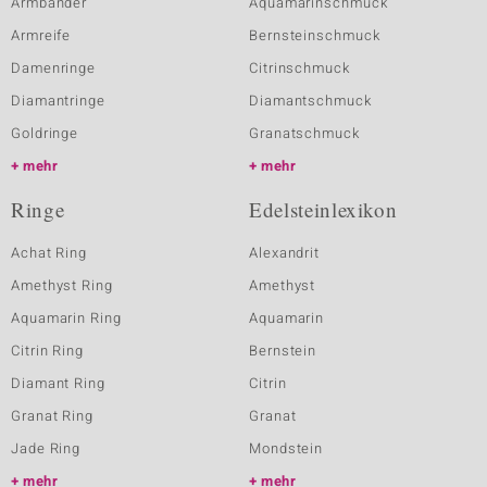
Armbänder
Aquamarinschmuck
Armreife
Bernsteinschmuck
Damenringe
Citrinschmuck
Diamantringe
Diamantschmuck
Goldringe
Granatschmuck
mehr
mehr
Ringe
Edelsteinlexikon
Achat Ring
Alexandrit
Amethyst Ring
Amethyst
Aquamarin Ring
Aquamarin
Citrin Ring
Bernstein
Diamant Ring
Citrin
Granat Ring
Granat
Jade Ring
Mondstein
mehr
mehr