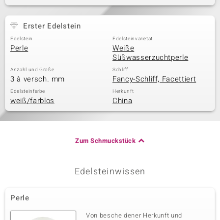
Erster Edelstein
& Classics
Edelstein
Edelsteinvarietät
Perle
Weiße
Minerale
Süßwasserzuchtperle
Anzahl und Größe
Schliff
3 à versch. mm
Fancy-Schliff, Facettiert
Edelsteinfarbe
Herkunft
weiß/farblos
China
Zum Schmuckstück
Edelsteinwissen
Perle
Von bescheidener Herkunft und