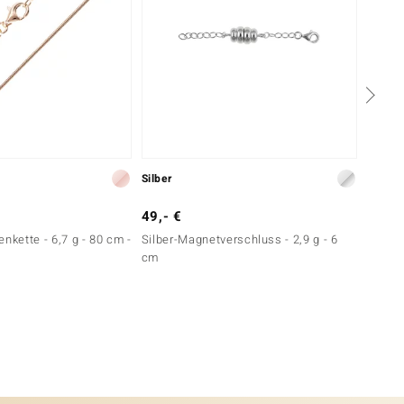
Silber
Silber
49,- €
29,- 
nkette - 6,7 g - 80 cm -
Silber-Magnetverschluss - 2,9 g - 6
Silber
cm
cm - v