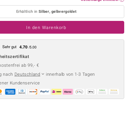
Perle
Ringgröße ermitteln
lith
Spinell
Erhältlich in
Silber, gelbvergoldet
in
Zirkon
In den Warenkorb
Gelb
Sehr gut
4.70
/5.00
heitszertifikat
ostenfrei ab 99,- €
ng nach
Deutschland
innerhalb von 1-3 Tagen
ener Kundenservice