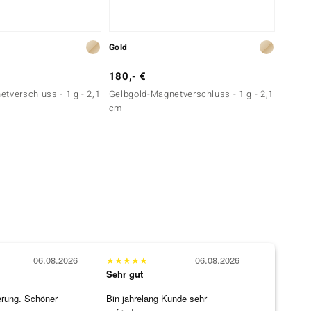
Gold
Silber
180,- €
49,- 
tverschluss - 1 g - 2,1
Gelbgold-Magnetverschluss - 1 g - 2,1
Silber
cm
cm - r
06.08.2026
★
★
★
★
★
06.08.2026
Sehr gut
erung. Schöner
Bin jahrelang Kunde sehr