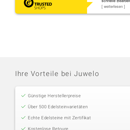
schnelle Bearbei
Bearbeitun
[ weiterlesen ]
Ihre Vorteile bei Juwelo
Günstige Herstellerpreise
Über 500 Edelsteinvarietäten
Echte Edelsteine mit Zertifikat
Kostenlose Retoure