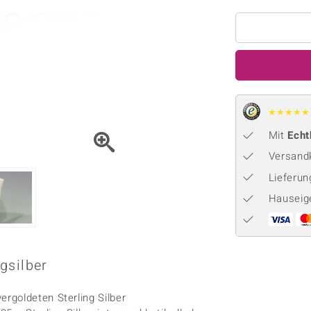
Onyx
Peridot
ns
♦ Silberhalsketten
TPC
Rhodolith
Spektro
k
♦ Silberohrringe
Trends & Classics
Türkis
Turmal
♦ Silberanhänger
Vitale Minerale
n
Platinschmuck
Blau
Grün
★
★
★
★
★
Mit
Echt
Versandk
Lieferu
Hauseig
gsilber
rgoldeten Sterling Silber