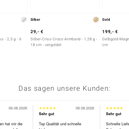
Silber
Gold
29,- €
199,- €
 - 2,3 g - 6
Silber-Criss-Cross-Armband - 1,28 g -
Gelbgold-Magne
18 cm - vergoldet
cm
Das sagen unsere Kunden:
06.08.2026
★
★
★
★
★
06.08.2026
★
★
★
★
★
Sehr gut
Sehr gut
en hat mir die
Top Qualität und schnelle
Schnelle Lief