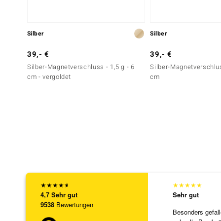
Silber
Silber
39,- €
39,- €
Silber-Magnetverschluss - 1,5 g - 6
Silber-Magnetverschluss
cm - vergoldet
cm
★
★
★
★
★
★
★
★
★
★
4,7
Sehr gut
Sehr gut
9538
Bewertungen
Besonders gefall