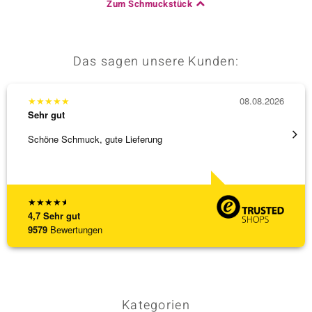
Zum Schmuckstück
Das sagen unsere Kunden:
★
★
★
★
★
08.08.2026
★
★
★
Sehr gut
Sehr g
Schöne Schmuck, gute Lieferung
Schnel
★
★
★
★
★
4,7
Sehr gut
9579
Bewertungen
Kategorien