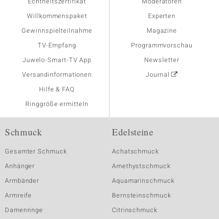
Echtheitszertifikat
Moderatoren
Willkommenspaket
Experten
Gewinnspielteilnahme
Magazine
TV-Empfang
Programmvorschau
Juwelo-Smart-TV App
Newsletter
Versandinformationen
Journal
Hilfe & FAQ
Ringgröße ermitteln
Schmuck
Edelsteine
Gesamter Schmuck
Achatschmuck
Anhänger
Amethystschmuck
Armbänder
Aquamarinschmuck
Armreife
Bernsteinschmuck
Damenringe
Citrinschmuck