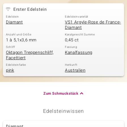
Erster Edelstein
Edelstein
Edelsteinvarietät
& Classics
Diamant
VS1 Argyle-Rose de France-
Diamant
Minerale
Anzahl und Größe
Karatgewicht Summe
1 à 5,1x3,6 mm
0,45 ct
Schliff
Fassung
Oktagon Treppenschliff,
Kanalfassung
Facettiert
Edelsteinfarbe
Herkunft
pink
Australien
Zum Schmuckstück
Edelsteinwissen
Diamant