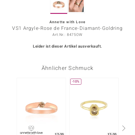
ors Edition
ana
Annette with Love
VS1 Argyle-Rose de France-Diamant-Goldring
Art.Nr.: 8475OW
Prince Designs
Leider ist dieser Artikel ausverkauft.
o
Ähnlicher Schmuck
Chic
insell
-10%
n Vogue
 Show
o Paraíso
Classics
17-20
17-20