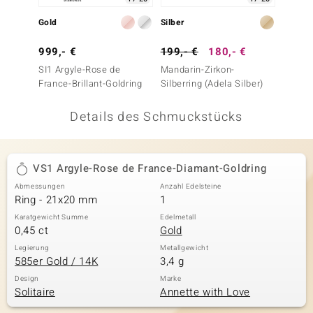
 JUWELO
Gold
Silber
Silber
remonti
999,- €
199,- €
180,- €
199,-
SI1 Argyle-Rose de
Mandarin-Zirkon-
SI1 Ar
uca
France-Brillant-Goldring
Silberring (Adela Silber)
France-
no Collection
Details des Schmuckstücks
ENTS BY DE MELO
va
VS1 Argyle-Rose de France-Diamant-Goldring
Abmessungen
Anzahl Edelsteine
otenier
Ring - 21x20 mm
1
 1894 Collection
Karatgewicht Summe
Edelmetall
0,45 ct
Gold
Legierung
Metallgewicht
585er Gold / 14K
3,4 g
ana
Design
Marke
Solitaire
Annette with Love