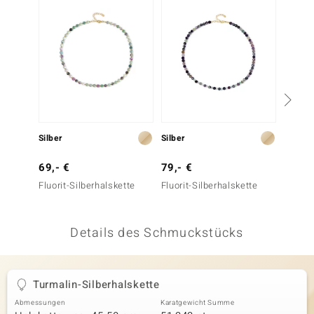
 JUWELO
remonti
uca
no Collection
ENTS BY DE MELO
Silber
Silber
Silber
va
69,- €
79,- €
99,- 
Fluorit-Silberhalskette
Fluorit-Silberhalskette
Edelst
otenier
 1894 Collection
Details des Schmuckstücks
ana
Turmalin-Silberhalskette
Abmessungen
Karatgewicht Summe