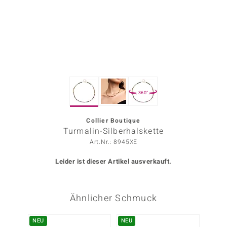
ors Edition
ana
Prince Designs
360°
o
Chic
Collier Boutique
Turmalin-Silberhalskette
insell
Art.Nr.: 8945XE
n Vogue
Leider ist dieser Artikel ausverkauft.
 Show
Ähnlicher Schmuck
o Paraíso
Classics
NEU
NEU
-30%