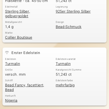
Halskette - ca. 45-50 cm
51,243 ct
Edelmetall
Legierung
Sterling Silber,
925er Sterling Silber
gelbvergoldet
& Classics
Metallgewicht
Design
1,4 g
Bead-Schmuck
Minerale
Marke
Collier Boutique
Erster Edelstein
Edelstein
Edelsteinvarietät
Turmalin
Turmalin
Größe
Karatgewicht Summe
versch. mm
51,243 ct
Schliff
Edelsteinfarbe
Bead Fancy, facettiert,
mehrfarbig
Bead
Herkunft
Nigeria