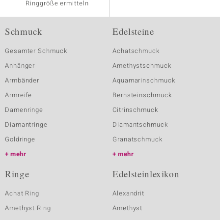
Ringgröße ermitteln
Schmuck
Edelsteine
Gesamter Schmuck
Achatschmuck
Anhänger
Amethystschmuck
Armbänder
Aquamarinschmuck
Armreife
Bernsteinschmuck
Damenringe
Citrinschmuck
Diamantringe
Diamantschmuck
Goldringe
Granatschmuck
mehr
mehr
Ringe
Edelsteinlexikon
Achat Ring
Alexandrit
Amethyst Ring
Amethyst