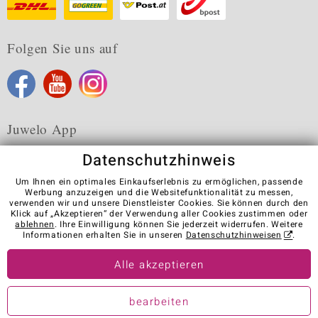
Folgen Sie uns auf
Juwelo App
Datenschutzhinweis
Um Ihnen ein optimales Einkaufserlebnis zu ermöglichen, passende
Werbung anzuzeigen und die Websitefunktionalität zu messen,
verwenden wir und unsere Dienstleister Cookies. Sie können durch den
Karriere
AGB
Datenschutz
Cookies
Impressum
Klick auf „Akzeptieren“ der Verwendung aller Cookies zustimmen oder
Kontakt
Vertrag widerrufen
ablehnen
. Ihre Einwilligung können Sie jederzeit widerrufen. Weitere
Informationen erhalten Sie in unseren
Datenschutzhinweisen
.
Visit our stores in other countries:
Alle akzeptieren
© Juwelo Deutschland GmbH (ein Tochterunternehmen der elumeo
bearbeiten
SE)