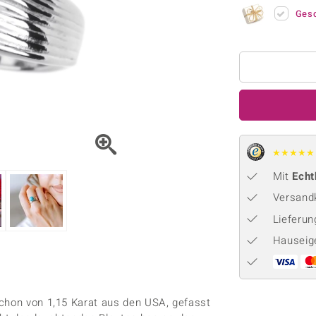
Onyx
Peridot
ns
♦ Silberhalsketten
TPC
Ges
Rhodolith
Spektro
k
♦ Silberohrringe
Trends & Classics
Türkis
Turmal
♦ Silberanhänger
Vitale Minerale
n
Platinschmuck
Blau
Grün
★
★
★
★
★
Mit
Echt
Versandk
Lieferu
Hauseig
ochon von 1,15 Karat aus den USA, gefasst