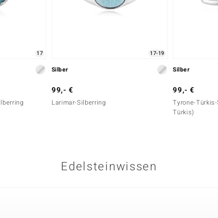
17
17-19
Silber
Silber
99,- €
99,- €
lberring
Larimar-Silberring
Tyrone-Türkis-
Türkis)
Edelsteinwissen