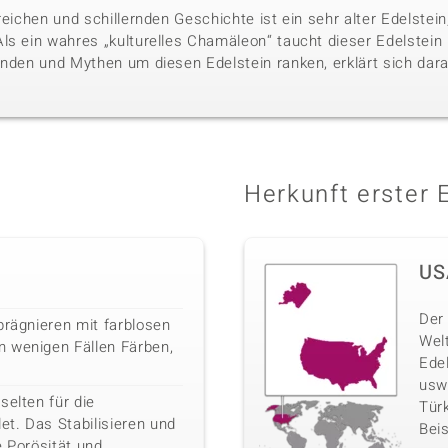
reichen und schillernden Geschichte ist ein sehr alter Edelste
ls ein wahres „kulturelles Chamäleon“ taucht dieser Edelstein i
nden und Mythen um diesen Edelstein ranken, erklärt sich darau
Herkunft erster 
US
Der 
prägnieren mit farblosen
Wel
 wenigen Fällen Färben,
Ede
usw
selten für die
Türk
t. Das Stabilisieren und
Beis
e Porösität und