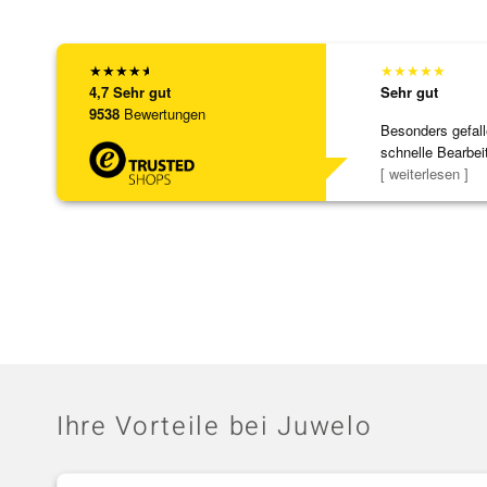
★
★
★
★
★
★
★
★
★
★
4,7
Sehr gut
Sehr gut
9538
Bewertungen
Besonders gefall
schnelle Bearbei
Bearbeitun
[ weiterlesen ]
Ihre Vorteile bei Juwelo