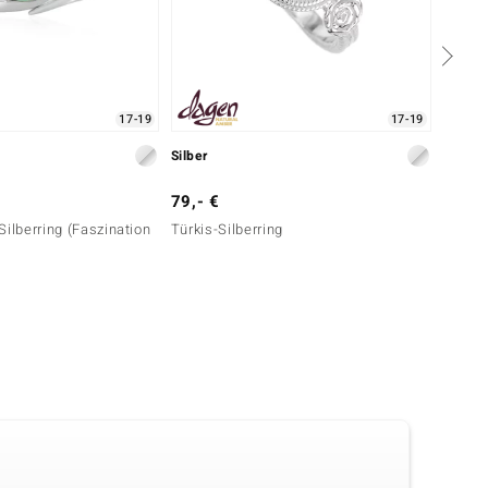
17-19
17-19
Silber
Silber
79,- €
149,-
Silberring (Faszination
Türkis-Silberring
Blauer
Silber