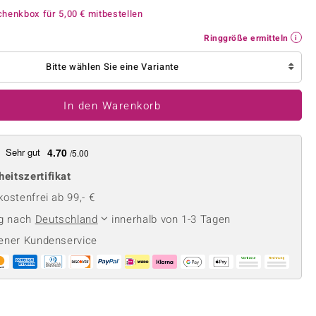
Perle
Ringgröße ermitteln
chenkbox für
5,00 €
mitbestellen
lith
Spinell
Ringgröße ermitteln
in
Zirkon
Bitte wählen Sie eine Variante
Gelb
In den Warenkorb
Sehr gut
4.70
/5.00
heitszertifikat
ostenfrei ab 99,- €
ng nach
Deutschland
innerhalb von 1-3 Tagen
ener Kundenservice