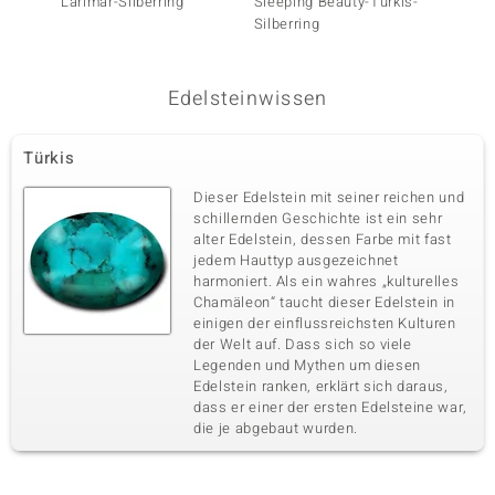
Larimar-Silberring
Sleeping Beauty-Türkis-
Sleepi
Silberring
Silberr
Edelsteinwissen
Türkis
Dieser Edelstein mit seiner reichen und
schillernden Geschichte ist ein sehr
alter Edelstein, dessen Farbe mit fast
jedem Hauttyp ausgezeichnet
harmoniert. Als ein wahres „kulturelles
Chamäleon“ taucht dieser Edelstein in
einigen der einflussreichsten Kulturen
der Welt auf. Dass sich so viele
Legenden und Mythen um diesen
Edelstein ranken, erklärt sich daraus,
dass er einer der ersten Edelsteine war,
die je abgebaut wurden.