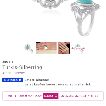
ors Edition
ana
Prince Designs
o
360°
Chic
Juwelo
insell
Türkis-Silberring
Art.Nr.: 5092CV
n Vogue
Nur noch 1!
Letzte Chance!
 Show
Jetzt kaufen bevor jemand schneller ist.
o Paraíso
20,- €
Rabatt mit Code:
Nacht
(Mindestbestellwert: 150,- €)
Classics