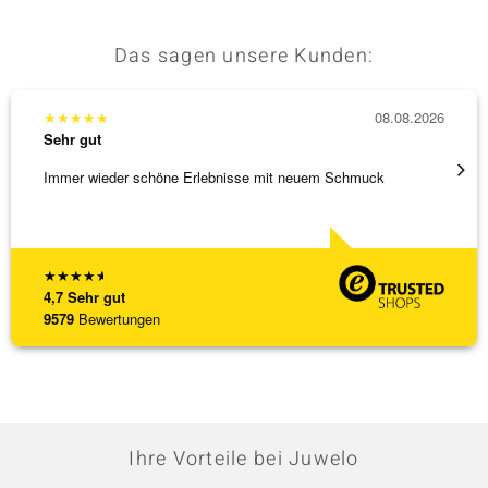
Das sagen unsere Kunden:
★
★
★
★
★
08.08.2026
★
★
★
Sehr gut
Sehr g
Immer wieder schöne Erlebnisse mit neuem Schmuck
Schöne
★
★
★
★
★
4,7
Sehr gut
9579
Bewertungen
Ihre Vorteile bei Juwelo