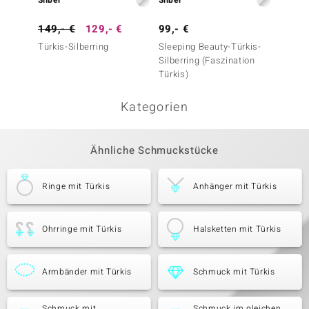
Silber
Silber
Silber
149,- €
129,- €
99,- €
99,- 
Türkis-Silberring
Sleeping Beauty-Türkis-
Sleepi
Silberring (Faszination
Silberr
Türkis)
Kategorien
Ähnliche Schmuckstücke
Ringe mit Türkis
Anhänger mit Türkis
Ohrringe mit Türkis
Halsketten mit Türkis
Armbänder mit Türkis
Schmuck mit Türkis
Schmuck mit
Schmuck im gleichen