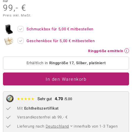
nur
99,- €
 JUWELO
Preis inkl. MwSt.
remonti
Schmuckbox für
5,00 €
mitbestellen
uca
Geschenkbox für
5,00 €
mitbestellen
no Collection
Ringgröße ermitteln
ENTS BY DE MELO
Erhältlich in
Ringgröße 17, Silber, platiniert
va
In den Warenkorb
otenier
 1894 Collection
4.70
★
★
★
★
★
Sehr gut
/5.00
Mit
Echtheitszertifikat
ana
Versandkostenfrei ab 99,- €
Lieferung nach
Deutschland
innerhalb von 1-3 Tagen