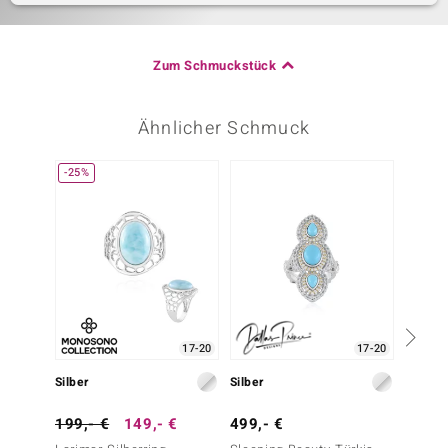
Zum Schmuckstück
Ähnlicher Schmuck
-25%
17-20
17-20
Silber
Silber
Silber
199,- €
149,- €
499,- €
99,- 