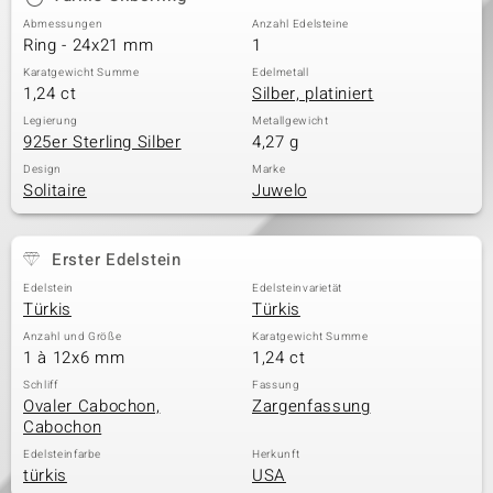
Abmessungen
Anzahl Edelsteine
Ring - 24x21 mm
1
Karatgewicht Summe
Edelmetall
1,24 ct
Silber, platiniert
Legierung
Metallgewicht
925er Sterling Silber
4,27 g
Design
Marke
Solitaire
Juwelo
Erster Edelstein
Edelstein
Edelsteinvarietät
Türkis
Türkis
Anzahl und Größe
Karatgewicht Summe
1 à 12x6 mm
1,24 ct
Schliff
Fassung
Ovaler Cabochon,
Zargenfassung
Cabochon
Edelsteinfarbe
Herkunft
türkis
USA