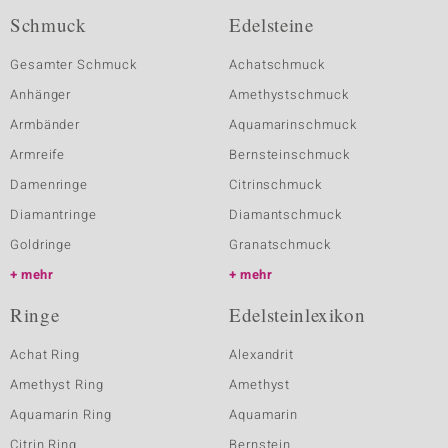
Schmuck
Edelsteine
Gesamter Schmuck
Achatschmuck
Anhänger
Amethystschmuck
Armbänder
Aquamarinschmuck
Armreife
Bernsteinschmuck
Damenringe
Citrinschmuck
Diamantringe
Diamantschmuck
Goldringe
Granatschmuck
mehr
mehr
Ringe
Edelsteinlexikon
Achat Ring
Alexandrit
Amethyst Ring
Amethyst
Aquamarin Ring
Aquamarin
Citrin Ring
Bernstein