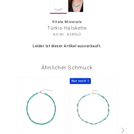
ors Edition
ana
Vitale Minerale
Türkis-Halskette
Art.Nr.: 6289LO
Prince Designs
Leider ist dieser Artikel ausverkauft.
o
Ähnlicher Schmuck
Chic
insell
Nur noch 1
-20%
n Vogue
 Show
o Paraíso
Classics