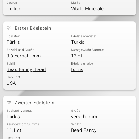
Design
Marke
Collier
Vitale Minerale
& Classics
Erster Edelstein
Minerale
Edelstein
Edelsteinvarietät
Türkis
Türkis
Anzahl und Größe
Karatgewicht Summe
3 à versch. mm
13 ct
Schliff
Edelsteinfarbe
Bead Fancy, Bead
türkis
Herkunft
USA
Zweiter Edelstein
Edelsteinvarietät
Größe
Türkis
versch. mm
Karatgewicht Summe
Schliff
11,1 ct
Bead Fancy
Herkunft