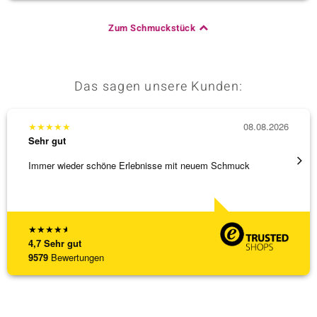
Zum Schmuckstück
Das sagen unsere Kunden:
★
★
★
★
★
08.08.2026
★
★
★
Sehr gut
Sehr g
Immer wieder schöne Erlebnisse mit neuem Schmuck
Schöne
★
★
★
★
★
4,7
Sehr gut
9579
Bewertungen