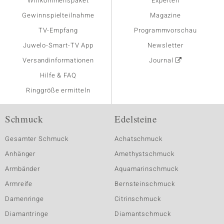
Willkommenspaket
Experten
Gewinnspielteilnahme
Magazine
TV-Empfang
Programmvorschau
Juwelo-Smart-TV App
Newsletter
Versandinformationen
Journal
Hilfe & FAQ
Ringgröße ermitteln
Schmuck
Edelsteine
Gesamter Schmuck
Achatschmuck
Anhänger
Amethystschmuck
Armbänder
Aquamarinschmuck
Armreife
Bernsteinschmuck
Damenringe
Citrinschmuck
Diamantringe
Diamantschmuck