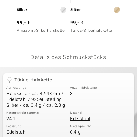
 JUWELO
Silber
Silber
Silber
remonti
99,- €
99,- €
99,- 
Amazonit-Silberhalskette
Türkis-Silberhalskette
Edelst
uca
no Collection
Details des Schmuckstücks
ENTS BY DE MELO
va
Türkis-Halskette
otenier
Abmessungen
Anzahl Edelsteine
Halskette - ca. 42-48 cm /
3
 1894 Collection
Edelstahl / 925er Sterling
Silber - ca. 0,4 g / ca. 2,3 g
Karatgewicht Summe
Material
24,1 ct
Edelstahl
ana
Legierung
Metallgewicht
Edelstahl
0,4 g