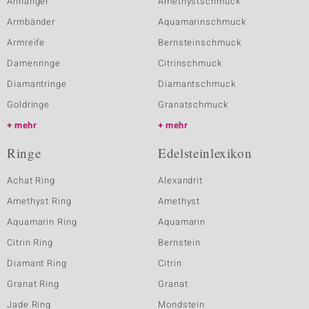
Anhänger
Amethystschmuck
Armbänder
Aquamarinschmuck
Armreife
Bernsteinschmuck
Damenringe
Citrinschmuck
Diamantringe
Diamantschmuck
Goldringe
Granatschmuck
mehr
mehr
Ringe
Edelsteinlexikon
Achat Ring
Alexandrit
Amethyst Ring
Amethyst
Aquamarin Ring
Aquamarin
Citrin Ring
Bernstein
Diamant Ring
Citrin
Granat Ring
Granat
Jade Ring
Mondstein