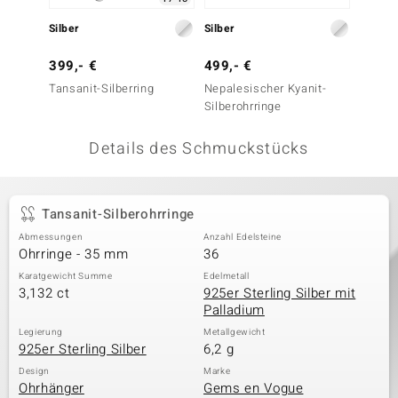
 JUWELO
Silber
Silber
Silber
remonti
399,- €
499,- €
249,-
Tansanit-Silberring
Nepalesischer Kyanit-
Cobaltb
uca
Silberohrringe
Silbero
no Collection
Details des Schmuckstücks
ENTS BY DE MELO
va
Tansanit-Silberohrringe
Abmessungen
Anzahl Edelsteine
otenier
Ohrringe - 35 mm
36
 1894 Collection
Karatgewicht Summe
Edelmetall
3,132 ct
925er Sterling Silber mit
Palladium
Legierung
Metallgewicht
925er Sterling Silber
6,2 g
ana
Design
Marke
Ohrhänger
Gems en Vogue