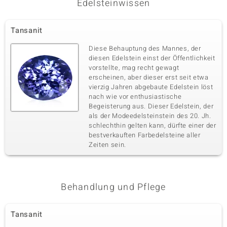
Edelsteinwissen
Dritter Edelstein
Tansanit
Edelsteinvarietät
Anzahl und Größe
Zirkon
8 à 3x2 mm
Diese Behauptung des Mannes, der
Karatgewicht Summe
Schliff
diesen Edelstein einst der Öffentlichkeit
0,792 ct
Baguette Treppenschliff
vorstellte, mag recht gewagt
erscheinen, aber dieser erst seit etwa
Fassung
Herkunft
Krappenfassung
vierzig Jahren abgebaute Edelstein löst
Kambodscha
nach wie vor enthusiastische
Begeisterung aus. Dieser Edelstein, der
als der Modeedelsteinstein des 20. Jh.
Vierter Edelstein
schlechthin gelten kann, dürfte einer der
Edelsteinvarietät
Anzahl und Größe
bestverkauften Farbedelsteine aller
Paraiba-Apatit
16 à 1,8 mm
Zeiten sein.
Karatgewicht Summe
Schliff
0,36 ct
Rundschliff
Fassung
Herkunft
Behandlung und Pflege
Krappenfassung
Brasilien
Tansanit