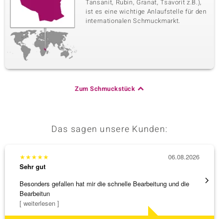
Tansanit, Rubin, Granat, Tsavorit z.B.),
ist es eine wichtige Anlaufstelle für den
internationalen Schmuckmarkt.
Zum Schmuckstück
Das sagen unsere Kunden:
★
★
★
★
★
06.08.2026
★
★
★
Sehr gut
Sehr g
Besonders gefallen hat mir die schnelle Bearbeitung und die
Top Qu
Bearbeitun
[ weiterlesen ]