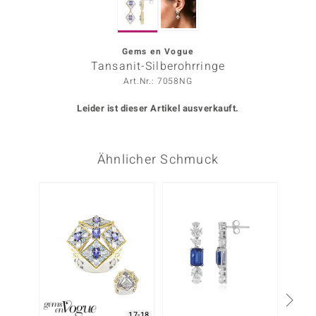
ors Edition
ana
Gems en Vogue
Tansanit-Silberohrringe
Art.Nr.: 7058NG
Prince Designs
Leider ist dieser Artikel ausverkauft.
o
Ähnlicher Schmuck
Chic
insell
n Vogue
 Show
o Paraíso
Classics
17-18