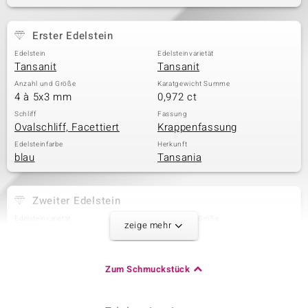
Erster Edelstein
& Classics
Edelstein
Edelsteinvarietät
Tansanit
Tansanit
Minerale
Anzahl und Größe
Karatgewicht Summe
4 à 5x3 mm
0,972 ct
Schliff
Fassung
Ovalschliff, Facettiert
Krappenfassung
Edelsteinfarbe
Herkunft
blau
Tansania
Zweiter Edelstein
Edelsteinvarietät
Anzahl und Größe
zeige mehr
Zirkon
8 à 4x2 mm
Karatgewicht Summe
Schliff
1,008 ct
Baguette Treppenschliff
Zum Schmuckstück
Fassung
Herkunft
Krappenfassung
Kambodscha