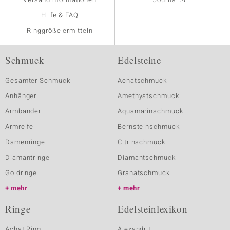
Hilfe & FAQ
Ringgröße ermitteln
Schmuck
Edelsteine
Gesamter Schmuck
Achatschmuck
Anhänger
Amethystschmuck
Armbänder
Aquamarinschmuck
Armreife
Bernsteinschmuck
Damenringe
Citrinschmuck
Diamantringe
Diamantschmuck
Goldringe
Granatschmuck
mehr
mehr
Ringe
Edelsteinlexikon
Achat Ring
Alexandrit