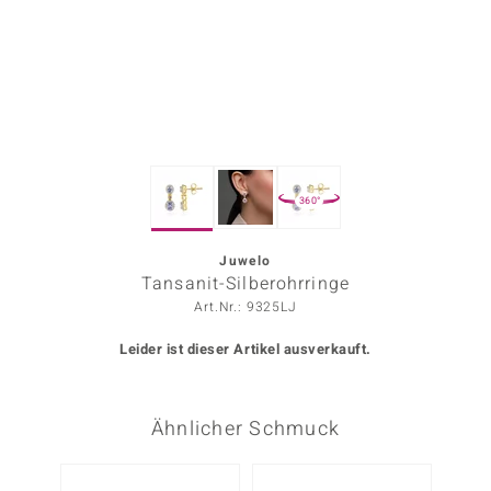
ors Edition
ana
Prince Designs
360°
o
Chic
Juwelo
Tansanit-Silberohrringe
insell
Art.Nr.: 9325LJ
n Vogue
Leider ist dieser Artikel ausverkauft.
 Show
Ähnlicher Schmuck
o Paraíso
Classics
Nur n