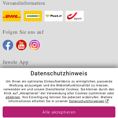
Versandinformation
Folgen Sie uns auf
Juwelo App
Datenschutzhinweis
Um Ihnen ein optimales Einkaufserlebnis zu ermöglichen, passende
Werbung anzuzeigen und die Websitefunktionalität zu messen,
verwenden wir und unsere Dienstleister Cookies. Sie können durch den
Karriere
AGB
Datenschutz
Cookies
Impressum
Klick auf „Akzeptieren“ der Verwendung aller Cookies zustimmen oder
Kontakt
Vertrag widerrufen
ablehnen
. Ihre Einwilligung können Sie jederzeit widerrufen. Weitere
Informationen erhalten Sie in unseren
Datenschutzhinweisen
.
Visit our stores in other countries:
Alle akzeptieren