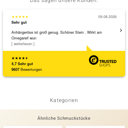
Das sagen unsere Kunden:
★
★
★
★
★
09.08.2026
★
★
★
Sehr gut
Sehr g
Anhängeröse ist groß genug. Schöner Stein . Wirkt am
3 x Wa
Omegareif wun
falsch
[ weiterlesen ]
[ weite
★
★
★
★
★
4,7
Sehr gut
9607
Bewertungen
Kategorien
Ähnliche Schmuckstücke