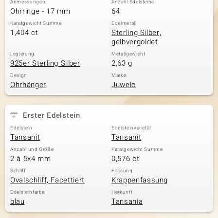
Abmessungen
Anzahl Edelsteine
Ohrringe - 17 mm
64
Karatgewicht Summe
Edelmetall
1,404 ct
Sterling Silber,
& Classics
gelbvergoldet
Minerale
Legierung
Metallgewicht
925er Sterling Silber
2,63 g
Design
Marke
Ohrhänger
Juwelo
Erster Edelstein
Edelstein
Edelsteinvarietät
Tansanit
Tansanit
Anzahl und Größe
Karatgewicht Summe
2 à 5x4 mm
0,576 ct
Schliff
Fassung
Ovalschliff, Facettiert
Krappenfassung
Edelsteinfarbe
Herkunft
blau
Tansania