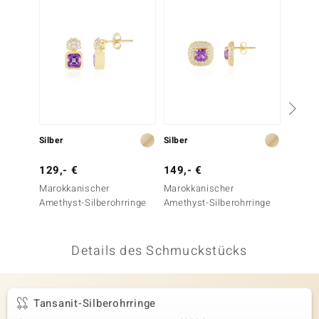
 JUWELO
remonti
uca
no Collection
ENTS BY DE MELO
Silber
Silber
Silber
va
129,- €
149,- €
149,-
Marokkanischer
Marokkanischer
Malaya
otenier
Amethyst-Silberohrringe
Amethyst-Silberohrringe
Silbero
Silber)
 1894 Collection
Details des Schmuckstücks
ana
Tansanit-Silberohrringe