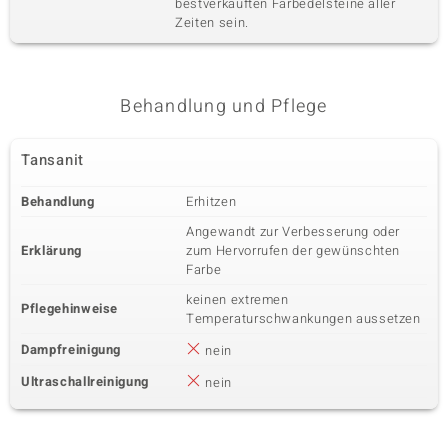
bestverkauften Farbedelsteine aller
Zirkon
58 à 1 mm
Zeiten sein.
Karatgewicht Summe
Schliff
0,369 ct
Rundschliff
Fassung
Herkunft
Behandlung und Pflege
Krappenfassung
Kambodscha
Tansanit
Behandlung
Erhitzen
Angewandt zur Verbesserung oder
Erklärung
zum Hervorrufen der gewünschten
Farbe
keinen extremen
Pflegehinweise
Temperaturschwankungen aussetzen
Dampfreinigung
nein
Ultraschallreinigung
nein