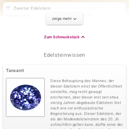
Zweiter Edelstein
Edelsteinvarietät
Anzahl und Größe
zeige mehr
Tansanit
2 à 4x3 mm
Karatgewicht Summe
Schliff
0,351 ct
Ovalschliff
Zum Schmuckstück
Fassung
Herkunft
Krappenfassung
Tansania
Edelsteinwissen
Dritter Edelstein
Tansanit
Edelsteinvarietät
Anzahl und Größe
Zirkon
2 à 2 mm
Diese Behauptung des Mannes, der
Karatgewicht Summe
Schliff
diesen Edelstein einst der Öffentlichkeit
0,108 ct
Rundschliff
vorstellte, mag recht gewagt
erscheinen, aber dieser erst seit etwa
Fassung
Herkunft
Zargenfassung
vierzig Jahren abgebaute Edelstein löst
Kambodscha
nach wie vor enthusiastische
Begeisterung aus. Dieser Edelstein, der
als der Modeedelsteinstein des 20. Jh.
Vierter Edelstein
schlechthin gelten kann, dürfte einer der
Edelsteinvarietät
Anzahl und Größe