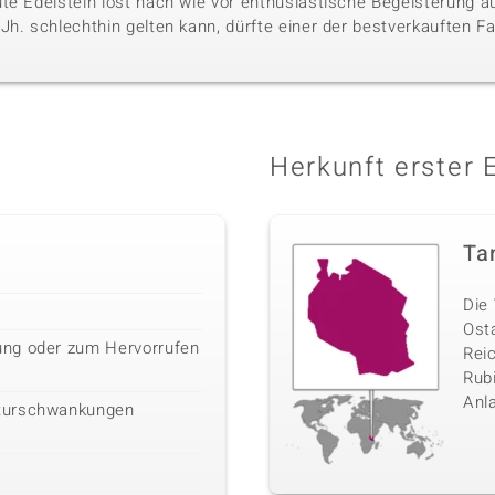
te Edelstein löst nach wie vor enthusiastische Begeisterung aus
h. schlechthin gelten kann, dürfte einer der bestverkauften Far
Herkunft erster 
Ta
Die 
Ost
ng oder zum Hervorrufen
Rei
Rubi
Anl
turschwankungen