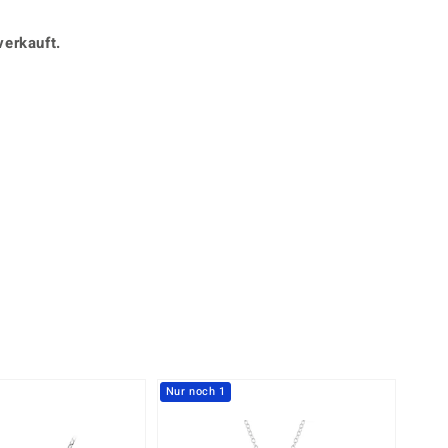
Perle
Ringgröße ermitteln
lith
Spinell
verkauft.
in
Zirkon
Gelb
Nur noch 1