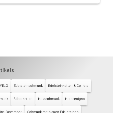
tikels
UWELO
Edelsteinschmuck
Edelsteinketten & Colliers
hmuck
Silberketten
Halsschmuck
Herzdesigns
eine Dezember
Schmuck mit blauen Edelsteinen