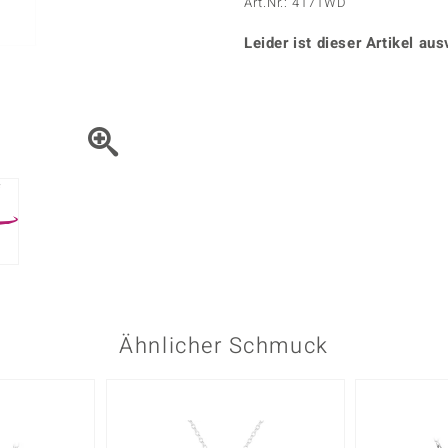
Onyx
Peridot
Art.Nr.: 4171WD
ns
♦ Silberhalsketten
TPC
Rhodolith
Spektro
k
♦ Silberohrringe
Leider ist dieser Artikel aus
Trends & Classics
Türkis
Turmal
♦ Silberanhänger
Vitale Minerale
n
Platinschmuck
Blau
Grün
Ähnlicher Schmuck