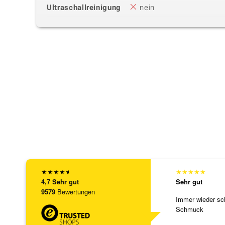
Ultraschallreinigung
nein
★
★
★
★
★
★
★
★
★
★
4,7
Sehr gut
Sehr gut
9579
Bewertungen
Immer wieder sc
Schmuck