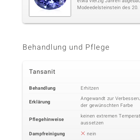
etwa vierzig Jahren abgebau
Modeedelsteinstein des 20. J
Behandlung und Pflege
Tansanit
Behandlung
Erhitzen
Angewandt zur Verbesseru
Erklärung
der gewünschten Farbe
keinen extremen Tempera
Pflegehinweise
aussetzen
Dampfreinigung
nein