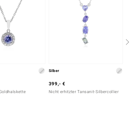
Silber
Gold
399,- €
1.299
Goldhalskette
Nicht erhitzter Tansanit-Silbercollier
AAA-Ta