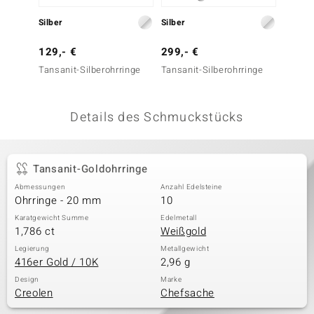
 JUWELO
Silber
Silber
Silber
remonti
129,- €
299,- €
199,-
Tansanit-Silberohrringe
Tansanit-Silberohrringe
Blauer
uca
Silbero
no Collection
Details des Schmuckstücks
ENTS BY DE MELO
va
Tansanit-Goldohrringe
Abmessungen
Anzahl Edelsteine
otenier
Ohrringe - 20 mm
10
 1894 Collection
Karatgewicht Summe
Edelmetall
1,786 ct
Weißgold
Legierung
Metallgewicht
416er Gold / 10K
2,96 g
ana
Design
Marke
Creolen
Chefsache