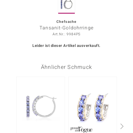
ors Edition
ana
Chefsache
Tansanit-Goldohrringe
Art.Nr.: 9984PS
Prince Designs
Leider ist dieser Artikel ausverkauft.
o
Ähnlicher Schmuck
Chic
insell
n Vogue
 Show
o Paraíso
Classics