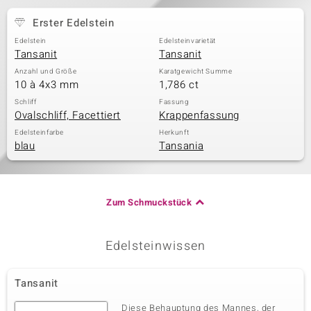
Erster Edelstein
Edelstein
Edelsteinvarietät
& Classics
Tansanit
Tansanit
Anzahl und Größe
Karatgewicht Summe
Minerale
10 à 4x3 mm
1,786 ct
Schliff
Fassung
Ovalschliff, Facettiert
Krappenfassung
Edelsteinfarbe
Herkunft
blau
Tansania
Zum Schmuckstück
Edelsteinwissen
Tansanit
Diese Behauptung des Mannes, der