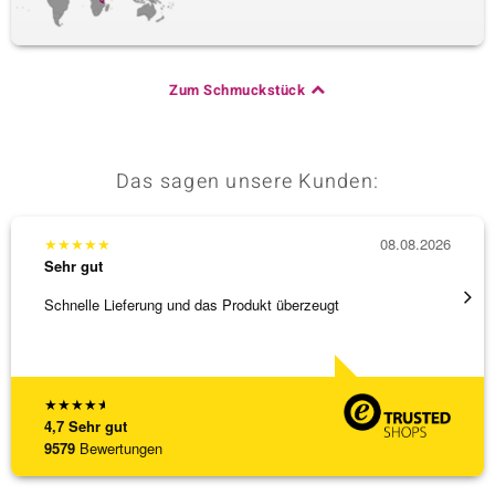
Zum Schmuckstück
Das sagen unsere Kunden:
★
★
★
★
★
08.08.2026
★
★
★
Sehr gut
Sehr g
Schnelle Lieferung und das Produkt überzeugt
Immer 
★
★
★
★
★
4,7
Sehr gut
9579
Bewertungen