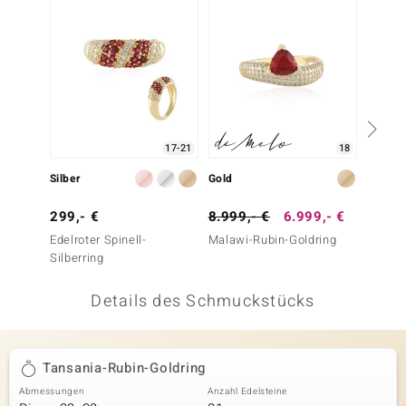
 JUWELO
remonti
uca
no Collection
17-21
18
ENTS BY DE MELO
Silber
Gold
Gold
va
299,- €
8.999,- €
6.999,- €
999,-
Edelroter Spinell-
Malawi-Rubin-Goldring
Hesson
otenier
Silberring
 1894 Collection
Details des Schmuckstücks
ana
Tansania-Rubin-Goldring
Abmessungen
Anzahl Edelsteine