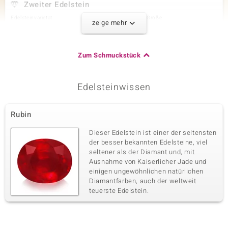
Zweiter Edelstein
Edelsteinvarietät
Anzahl und Größe
zeige mehr
SI1 (H) Diamant
29 à 1,3 mm
Karatgewicht Summe
Schliff
0,266 ct
Rundschliff
Zum Schmuckstück
Fassung
Herkunft
Pavéfassung
Afrika
Edelsteinwissen
Dritter Edelstein
Rubin
Edelsteinvarietät
Anzahl und Größe
SI1 (H) Diamant
4 à 1,2 mm
Dieser Edelstein ist einer der seltensten
Karatgewicht Summe
Schliff
der besser bekannten Edelsteine, viel
0,03 ct
Rundschliff
seltener als der Diamant und, mit
Ausnahme von Kaiserlicher Jade und
Fassung
Herkunft
Zargenfassung
einigen ungewöhnlichen natürlichen
Afrika
Diamantfarben, auch der weltweit
teuerste Edelstein.
Vierter Edelstein
Edelsteinvarietät
Anzahl und Größe
SI1 (H) Diamant
24 à 1,1 mm