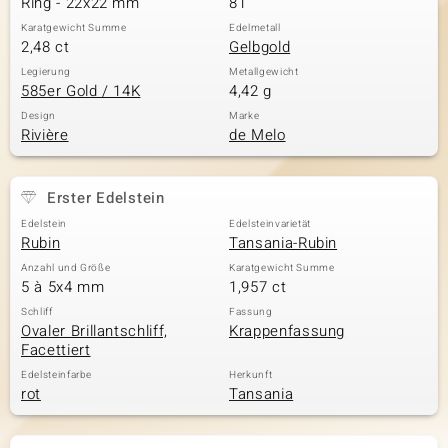
Ring - 22x22 mm
81
Karatgewicht Summe
Edelmetall
2,48 ct
Gelbgold
& Classics
Legierung
Metallgewicht
585er Gold / 14K
4,42 g
Minerale
Design
Marke
Rivière
de Melo
Erster Edelstein
Edelstein
Edelsteinvarietät
Rubin
Tansania-Rubin
Anzahl und Größe
Karatgewicht Summe
5 à 5x4 mm
1,957 ct
Schliff
Fassung
Ovaler Brillantschliff,
Krappenfassung
Facettiert
Edelsteinfarbe
Herkunft
rot
Tansania