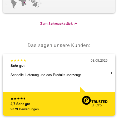
Zum Schmuckstück
Das sagen unsere Kunden:
★
★
★
★
★
08.08.2026
★
★
★
Sehr gut
Sehr g
Schnelle Lieferung und das Produkt überzeugt
Schöne
★
★
★
★
★
4,7
Sehr gut
9579
Bewertungen