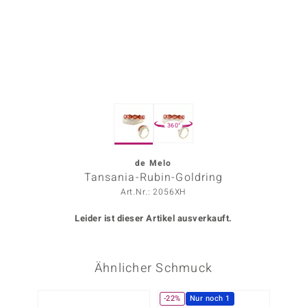
ors Edition
ana
Prince Designs
360°
o
Chic
de Melo
Tansania-Rubin-Goldring
insell
Art.Nr.: 2056XH
n Vogue
Leider ist dieser Artikel ausverkauft.
 Show
Ähnlicher Schmuck
o Paraíso
Classics
-22%
Nur noch 1
-30%