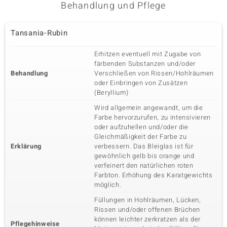
Behandlung und Pflege
Karatgewicht Summe
Schliff
0,137 ct
Rundschliff
Tansania-Rubin
Fassung
Herkunft
Pavéfassung
Afrika
Erhitzen eventuell mit Zugabe von
färbenden Substanzen und/oder
Behandlung
Verschließen von Rissen/Hohlräumen
Fünfter Edelstein
oder Einbringen von Zusätzen
Edelsteinvarietät
Anzahl und Größe
(Beryllium)
SI1 (H) Diamant
19 à 1 mm
Wird allgemein angewandt, um die
Karatgewicht Summe
Schliff
Farbe hervorzurufen, zu intensivieren
0,09 ct
Rundschliff
oder aufzuhellen und/oder die
Fassung
Herkunft
Gleichmäßigkeit der Farbe zu
Pavéfassung
Afrika
Erklärung
verbessern. Das Bleiglas ist für
gewöhnlich gelb bis orange und
verfeinert den natürlichen roten
Farbton. Erhöhung des Karatgewichts
möglich.
Füllungen in Hohlräumen, Lücken,
Rissen und/oder offenen Brüchen
können leichter zerkratzen als der
Pflegehinweise