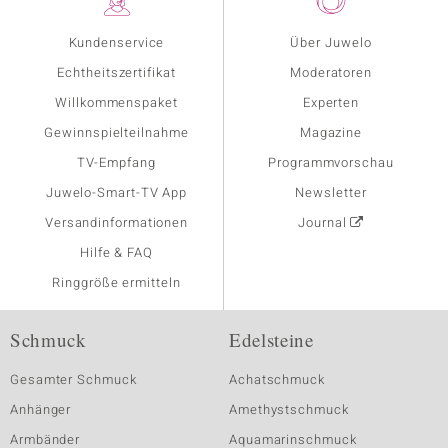
Kundenservice
Über Juwelo
Echtheitszertifikat
Moderatoren
Willkommenspaket
Experten
Gewinnspielteilnahme
Magazine
TV-Empfang
Programmvorschau
Juwelo-Smart-TV App
Newsletter
Versandinformationen
Journal
Hilfe & FAQ
Ringgröße ermitteln
Schmuck
Edelsteine
Gesamter Schmuck
Achatschmuck
Anhänger
Amethystschmuck
Armbänder
Aquamarinschmuck