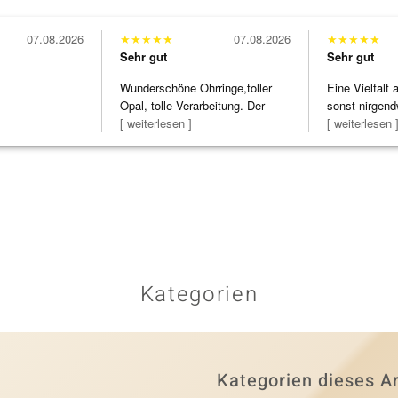
07.08.2026
★
★
★
★
★
07.08.2026
★
★
★
★
★
Sehr gut
Sehr gut
Wunderschöne Ohrringe,toller
Eine Vielfalt
Opal, tolle Verarbeitung. Der
sonst nirgend
Steg ist e
[ weiterlesen ]
zu noc
[ weiterlesen 
Kategorien
Kategorien dieses Ar