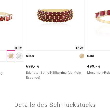
18-19
17-20
Silber
Gold
699,- €
499,- €
Edelroter Spinell-Silberring (de Melo
Mosambik-Rubi
ng
Essence)
Details des Schmuckstücks