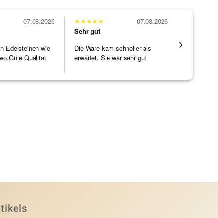
07.08.2026
★
★
★
★
★
07.08.2026
★
★
★
★
★
Sehr gut
Sehr gut
 an Edelsteinen wie
Die Ware kam schneller als
Hatte eine
wo.Gute Qualität
erwartet. Sie war sehr gut
ohne WEN
]
verpackt.
Schmucks
[ weiterles
tikels