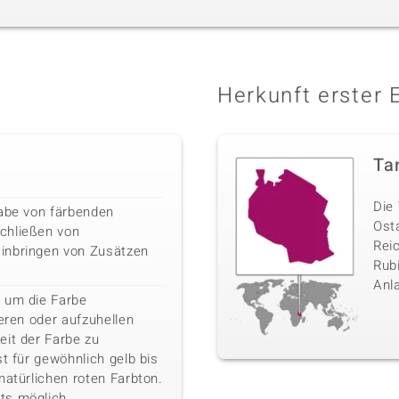
Herkunft erster 
Ta
Die 
gabe von färbenden
Ost
chließen von
Rei
inbringen von Zusätzen
Rubi
Anl
 um die Farbe
ieren oder aufzuhellen
eit der Farbe zu
st für gewöhnlich gelb bis
natürlichen roten Farbton.
ts möglich.