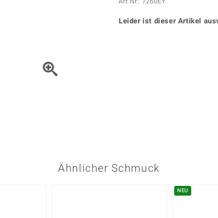
Onyx
Peridot
Art.Nr.: 7260EY
ns
♦ Silberhalsketten
TPC
Rhodolith
Spektro
k
♦ Silberohrringe
Leider ist dieser Artikel aus
Trends & Classics
Türkis
Turmal
♦ Silberanhänger
Vitale Minerale
n
Platinschmuck
Blau
Grün
Bewegen Sie das Schmuck
Ähnlicher Schmuck
NEU