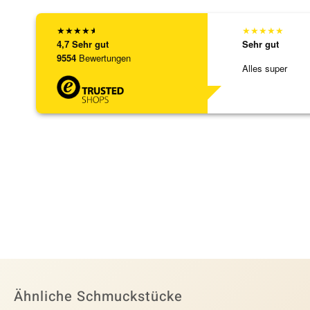
★
★
★
★
★
★
★
★
★
★
4,7
Sehr gut
Sehr gut
9554
Bewertungen
Alles super
Ähnliche Schmuckstücke