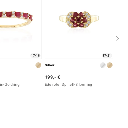
17-18
17-21
Silber
Silber
199,- €
99,- 
n-Goldring
Edelroter Spinell-Silberring
Mosamb