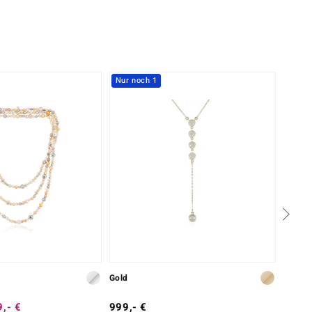
Nur noch 1
Gold
Silber
,- €
999,- €
149,-