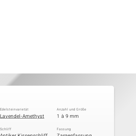
Edelsteinvarietät
Anzahl und Größe
Lavendel-Amethyst
1 à 9 mm
Schliff
Fassung
Antiker Kissenschliff,
Zargenfassung