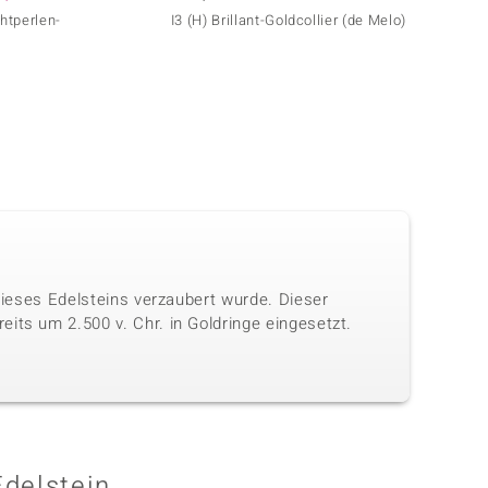
tperlen-
I3 (H) Brillant-Goldcollier (de Melo)
Süßwa
e
Silber
 dieses Edelsteins verzaubert wurde. Dieser
its um 2.500 v. Chr. in Goldringe eingesetzt.
Edelstein