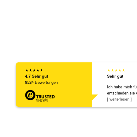
★
★
★
★
★
★
★
★
★
★
4,7
Sehr gut
Sehr gut
9524
Bewertungen
Ich habe mich fü
entschieden,sie 
[ weiterlesen ]