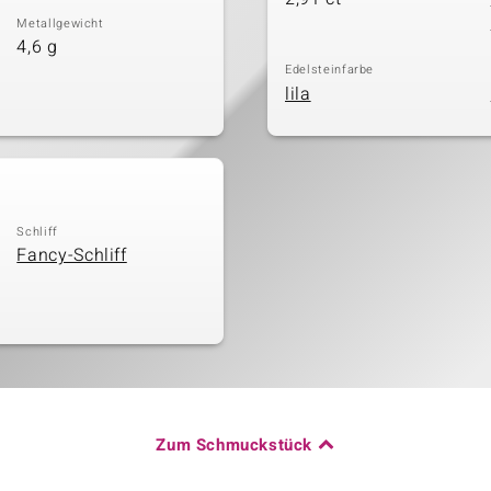
Metallgewicht
4,6 g
Edelsteinfarbe
lila
Schliff
Fancy-Schliff
Zum Schmuckstück