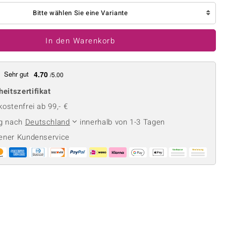
Perle
Ringgröße ermitteln
Bitte wählen Sie eine Variante
lith
Spinell
in
Zirkon
In den Warenkorb
Gelb
Sehr gut
4.70
/5.00
heitszertifikat
ostenfrei ab 99,- €
ng nach
Deutschland
innerhalb von 1-3 Tagen
ener Kundenservice