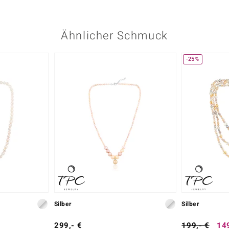
Ähnlicher Schmuck
-25%
Silber
Silber
299,- €
199,- €
149