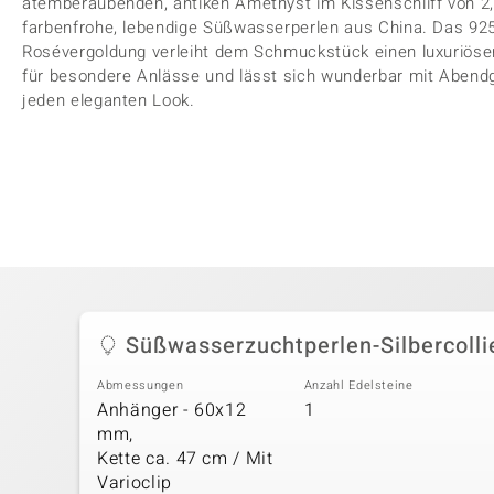
atemberaubenden, antiken Amethyst im Kissenschliff von 2,9
farbenfrohe, lebendige Süßwasserperlen aus China. Das 925e
Rosévergoldung verleiht dem Schmuckstück einen luxuriöse
für besondere Anlässe und lässt sich wunderbar mit Abend
jeden eleganten Look.
Süßwasserzuchtperlen-Silbercolli
Abmessungen
Anzahl Edelsteine
Anhänger - 60x12
1
mm,
Kette ca. 47 cm / Mit
Varioclip