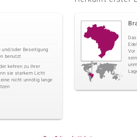
Bra
Das 
Edel
 und/oder Beseitigung
Vor
en benutzt
sei
unm
der kehren zu ihrer
Lag
nn sie starkem Licht
teine nicht unnötig lange
tzen