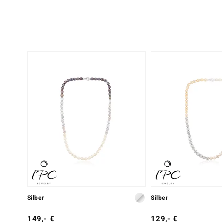
Silber
Silber
149,- €
129,- €