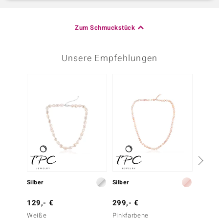
Zum Schmuckstück
Unsere Empfehlungen
Silber
Silber
Silber
129,- €
299,- €
199,-
Weiße
Pinkfarbene
Süßwas