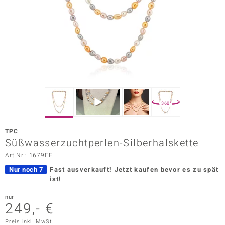
ors Edition
ana
Prince Designs
o
360°
Chic
TPC
insell
Süßwasserzuchtperlen-Silberhalskette
Art.Nr.: 1679EF
n Vogue
Nur noch 7
Fast ausverkauft!
Jetzt kaufen bevor es zu spät
 Show
ist!
o Paraíso
nur
249,- €
Classics
Preis inkl. MwSt.