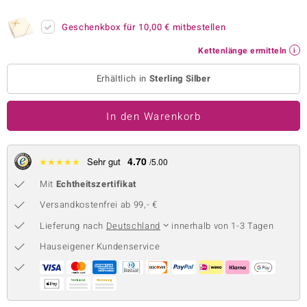
 JUWELO
Geschenkbox für
10,00 €
mitbestellen
remonti
Kettenlänge ermitteln
uca
Erhältlich in
Sterling Silber
no Collection
In den Warenkorb
ENTS BY DE MELO
va
4.70
★
★
★
★
★
Sehr gut
/5.00
Mit
Echtheitszertifikat
otenier
Versandkostenfrei ab 99,- €
 1894 Collection
Lieferung nach
Deutschland
innerhalb von 1-3 Tagen
Hauseigener Kundenservice
ana