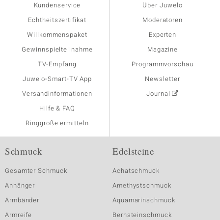
Kundenservice
Über Juwelo
Echtheitszertifikat
Moderatoren
Willkommenspaket
Experten
Gewinnspielteilnahme
Magazine
TV-Empfang
Programmvorschau
Juwelo-Smart-TV App
Newsletter
Versandinformationen
Journal
Hilfe & FAQ
Ringgröße ermitteln
Schmuck
Edelsteine
Gesamter Schmuck
Achatschmuck
Anhänger
Amethystschmuck
Armbänder
Aquamarinschmuck
Armreife
Bernsteinschmuck