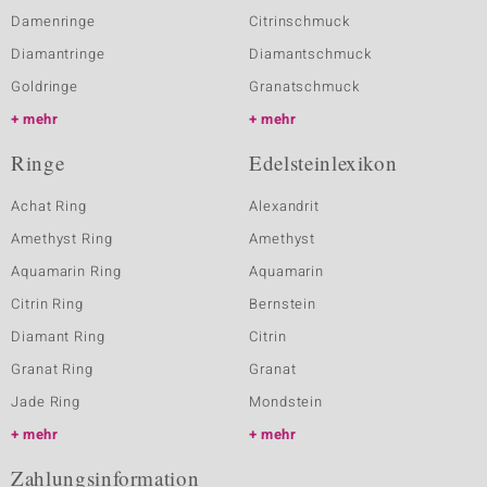
Damenringe
Citrinschmuck
Diamantringe
Diamantschmuck
Goldringe
Granatschmuck
mehr
mehr
Ringe
Edelsteinlexikon
Achat Ring
Alexandrit
Amethyst Ring
Amethyst
Aquamarin Ring
Aquamarin
Citrin Ring
Bernstein
Diamant Ring
Citrin
Granat Ring
Granat
Jade Ring
Mondstein
mehr
mehr
Zahlungsinformation