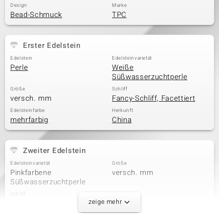
Design
Marke
Bead-Schmuck
TPC
Erster Edelstein
Edelstein
Edelsteinvarietät
Perle
Weiße
Süßwasserzuchtperle
Größe
Schliff
versch. mm
Fancy-Schliff, Facettiert
Edelsteinfarbe
Herkunft
mehrfarbig
China
Zweiter Edelstein
Edelsteinvarietät
Größe
Pinkfarbene
versch. mm
Süßwasserzuchtperle
Schliff
Herkunft
zeige mehr
Fancy-Schliff
China