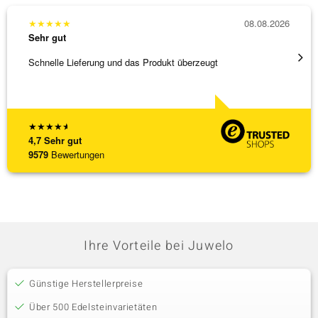
★
★
★
★
★
08.08.2026
★
★
★
Sehr gut
Sehr g
Schnelle Lieferung und das Produkt überzeugt
Schöne
★
★
★
★
★
4,7
Sehr gut
9579
Bewertungen
Ihre Vorteile bei Juwelo
Günstige Herstellerpreise
Über 500 Edelsteinvarietäten