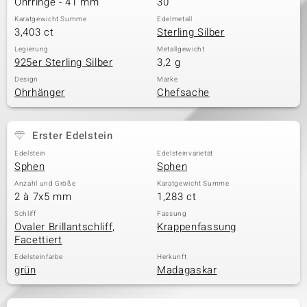
Ohrringe - 41 mm
30
Karatgewicht Summe
Edelmetall
3,403 ct
Sterling Silber
& Classics
Legierung
Metallgewicht
925er Sterling Silber
3,2 g
Minerale
Design
Marke
Ohrhänger
Chefsache
Erster Edelstein
Edelstein
Edelsteinvarietät
Sphen
Sphen
Anzahl und Größe
Karatgewicht Summe
2 à 7x5 mm
1,283 ct
Schliff
Fassung
Ovaler Brillantschliff,
Krappenfassung
Facettiert
Edelsteinfarbe
Herkunft
grün
Madagaskar