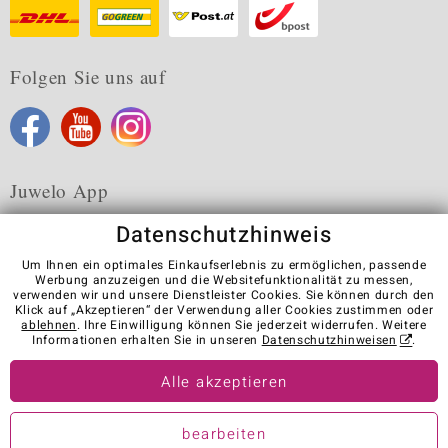
Folgen Sie uns auf
Juwelo App
Datenschutzhinweis
Um Ihnen ein optimales Einkaufserlebnis zu ermöglichen, passende
Werbung anzuzeigen und die Websitefunktionalität zu messen,
verwenden wir und unsere Dienstleister Cookies. Sie können durch den
Karriere
AGB
Datenschutz
Cookies
Impressum
Klick auf „Akzeptieren“ der Verwendung aller Cookies zustimmen oder
Kontakt
Vertrag widerrufen
ablehnen
. Ihre Einwilligung können Sie jederzeit widerrufen. Weitere
Informationen erhalten Sie in unseren
Datenschutzhinweisen
.
Visit our stores in other countries:
Alle akzeptieren
© Juwelo Deutschland GmbH (ein Tochterunternehmen der elumeo
bearbeiten
SE)