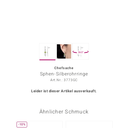
ors Edition
ana
Prince Designs
360°
o
Chic
Chefsache
Sphen-Silberohrringe
insell
Art.Nr.: 3773GC
n Vogue
Leider ist dieser Artikel ausverkauft.
 Show
Ähnlicher Schmuck
o Paraíso
Classics
-10%