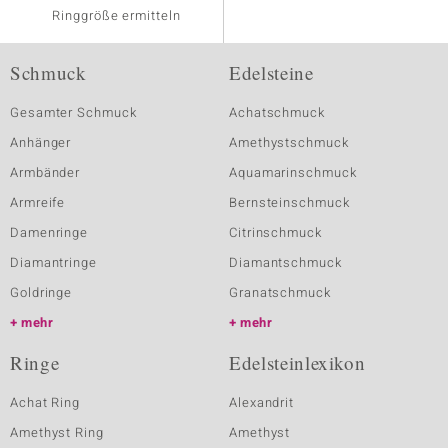
Ringgröße ermitteln
Schmuck
Edelsteine
Gesamter Schmuck
Achatschmuck
Anhänger
Amethystschmuck
Armbänder
Aquamarinschmuck
Armreife
Bernsteinschmuck
Damenringe
Citrinschmuck
Diamantringe
Diamantschmuck
Goldringe
Granatschmuck
mehr
mehr
Ringe
Edelsteinlexikon
Achat Ring
Alexandrit
Amethyst Ring
Amethyst