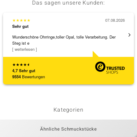
Das sagen unsere Kunden:
★
★
★
★
★
07.08.2026
★
★
★
Sehr gut
Sehr g
Wunderschöne Ohrringe,toller Opal, tolle Verarbeitung. Der
Die Wa
Steg ist e
[ weiterlesen ]
★
★
★
★
★
4,7
Sehr gut
9554
Bewertungen
Kategorien
Ähnliche Schmuckstücke