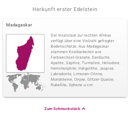
Karatgewicht Summe
Schliff
Herkunft erster Edelstein
0,228 ct
Rundschliff
Fassung
Herkunft
Zargenfassung
Madagaskar
Kambodscha
Der Inselstaat zur rechten Afrikas
verfügt über eine Vielzahl gefragter
Fünfter Edelstein
Bodenschätze. Aus Madagaskar
Edelsteinvarietät
Anzahl und Größe
stammen Kostbarkeiten wie
Zirkon
6 à 1,5 mm
Farbwechsel-Granate, Danburite,
Apatite, Saphire, Turmaline, Heliodore,
Karatgewicht Summe
Schliff
Hemimorphite, Indigolithe, Jaspise,
0,114 ct
Rundschliff
Labradorite, Limonen-Citrine,
Fassung
Herkunft
Mondsteine, Onyxe, Glitzer-Quarze,
Zargenfassung
Kambodscha
Rubellite, Sphene u.v.m.
Zum Schmuckstück