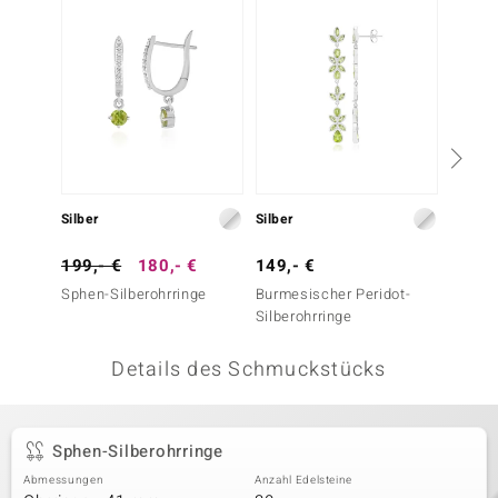
 JUWELO
remonti
uca
no Collection
ENTS BY DE MELO
Silber
Silber
Silber
va
199,- €
180,- €
149,- €
69,- 
Sphen-Silberohrringe
Burmesischer Peridot-
Peridot
otenier
Silberohrringe
 1894 Collection
Details des Schmuckstücks
ana
Sphen-Silberohrringe
Abmessungen
Anzahl Edelsteine