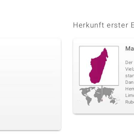
Herkunft erster 
Ma
Der 
Vie
sta
Danb
Hemi
Limo
Rube