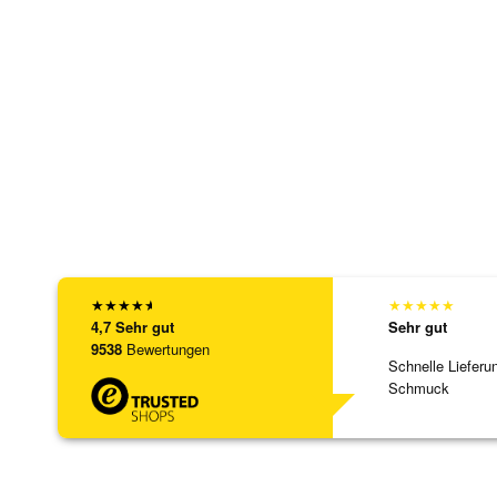
★
★
★
★
★
★
★
★
★
★
4,7
Sehr gut
Sehr gut
9538
Bewertungen
Schnelle Lieferu
Schmuck