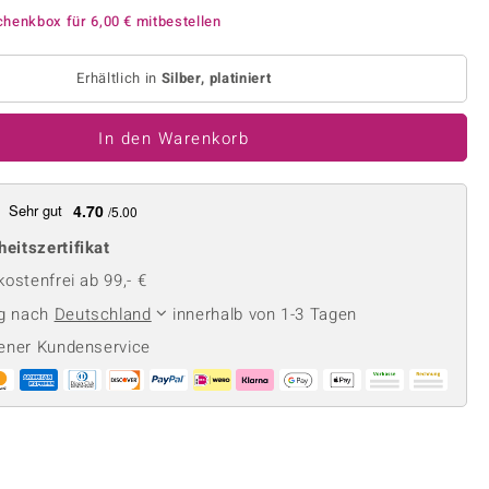
Perle
Ringgröße ermitteln
chenkbox für
6,00 €
mitbestellen
lith
Spinell
in
Zirkon
Erhältlich in
Silber, platiniert
In den Warenkorb
Gelb
Sehr gut
4.70
/5.00
heitszertifikat
ostenfrei ab 99,- €
ng nach
Deutschland
innerhalb von 1-3 Tagen
ener Kundenservice