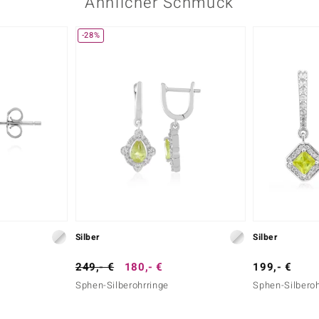
Ähnlicher Schmuck
-28%
Silber
Silber
249,- €
180,- €
199,- €
Sphen-Silberohrringe
Sphen-Silberoh