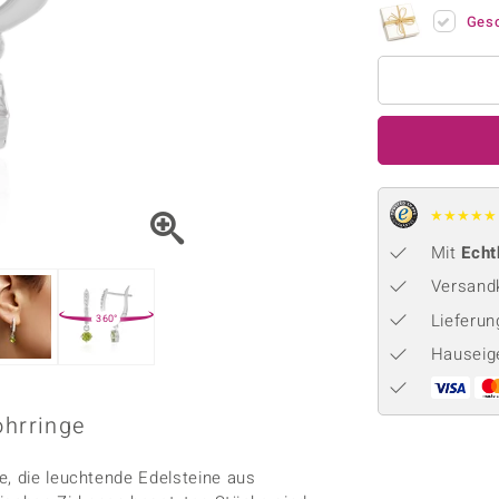
Onyx
Peridot
ns
♦ Silberhalsketten
TPC
Ges
Rhodolith
Spektro
k
♦ Silberohrringe
Trends & Classics
Türkis
Turmal
♦ Silberanhänger
Vitale Minerale
n
Platinschmuck
Blau
Grün
★
★
★
★
★
Mit
Echt
Versandk
Lieferu
360°
Hauseig
ohrringe
e, die leuchtende Edelsteine aus