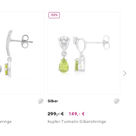
-50%
Silber
Silber
299,- €
149,- €
69,- 
rringe
Kupfer-Turmalin-Silberohrringe
Perido