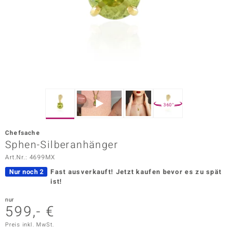
ors Edition
ana
Prince Designs
o
360°
Chic
Chefsache
insell
Sphen-Silberanhänger
Art.Nr.: 4699MX
n Vogue
Nur noch 2
Fast ausverkauft!
Jetzt kaufen bevor es zu spät
 Show
ist!
o Paraíso
nur
599,- €
Classics
Preis inkl. MwSt.