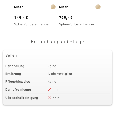
Silber
Silber
Gold
149,- €
799,- €
599,-
Sphen-Silberanhänger
Sphen-Silberanhänger
Wagogo
Goldan
Behandlung und Pflege
Sphen
Behandlung
keine
Erklärung
Nicht verfügbar
Pflegehinweise
keine
Dampfreinigung
nein
Ultraschallreinigung
nein