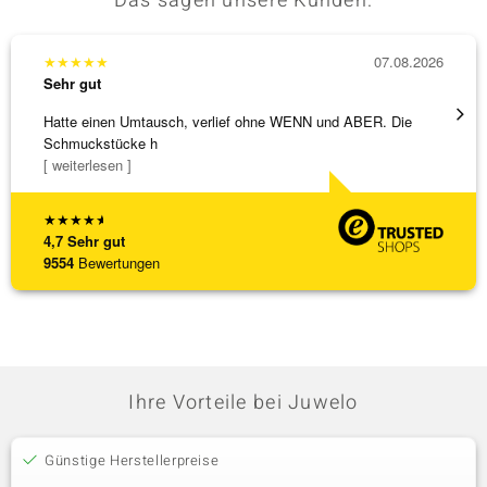
Das sagen unsere Kunden:
★
★
★
★
★
07.08.2026
★
★
★
Sehr gut
Sehr g
Hatte einen Umtausch, verlief ohne WENN und ABER. Die
Alles 
Schmuckstücke h
[ weiterlesen ]
★
★
★
★
★
4,7
Sehr gut
9554
Bewertungen
Ihre Vorteile bei Juwelo
Günstige Herstellerpreise