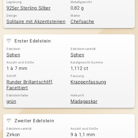
Legierung
Metallgewicht
925er Sterling Silber
0,82 g
Design
Marke
Solitaire mit Akzentsteinen
Chefsache
Erster Edelstein
Edelstein
Edelsteinvarietät
Sphen
Sphen
Anzahl und Größe
Karatgewicht Summe
1 à 7 mm
1,112 ct
Schliff
Fassung
Runder Brillantschliff,
Krappenfassung
Facettiert
Edelsteinfarbe
Herkunft
grün
Madagaskar
Zweiter Edelstein
Edelsteinvarietät
Anzahl und Größe
Zirkon
9 à 1,1 mm