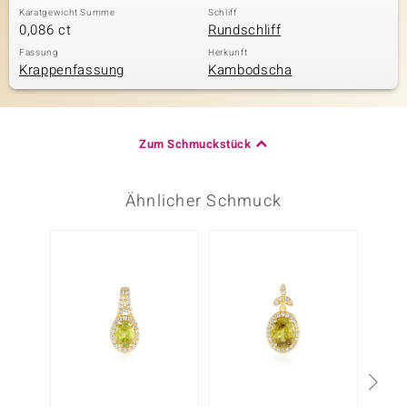
Karatgewicht Summe
Schliff
0,086 ct
Rundschliff
Fassung
Herkunft
Krappenfassung
Kambodscha
Zum Schmuckstück
Ähnlicher Schmuck
Nur n