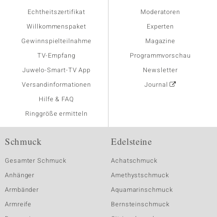
Echtheitszertifikat
Moderatoren
Willkommenspaket
Experten
Gewinnspielteilnahme
Magazine
TV-Empfang
Programmvorschau
Juwelo-Smart-TV App
Newsletter
Versandinformationen
Journal
Hilfe & FAQ
Ringgröße ermitteln
Schmuck
Edelsteine
Gesamter Schmuck
Achatschmuck
Anhänger
Amethystschmuck
Armbänder
Aquamarinschmuck
Armreife
Bernsteinschmuck