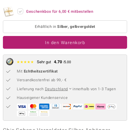
 JUWELO
Geschenkbox für
6,00 €
mitbestellen
remonti
Erhältlich in
Silber, gelbvergoldet
uca
In den Warenkorb
no Collection
ENTS BY DE MELO
4.70
★
★
★
★
★
Sehr gut
/5.00
va
Mit
Echtheitszertifikat
otenier
Versandkostenfrei ab 99,- €
Lieferung nach
Deutschland
innerhalb von 1-3 Tagen
 1894 Collection
Hauseigener Kundenservice
ana