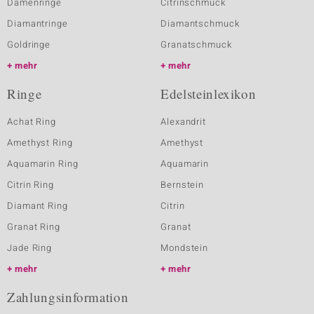
Damenringe
Citrinschmuck
Diamantringe
Diamantschmuck
Goldringe
Granatschmuck
mehr
mehr
Ringe
Edelsteinlexikon
Achat Ring
Alexandrit
Amethyst Ring
Amethyst
Aquamarin Ring
Aquamarin
Citrin Ring
Bernstein
Diamant Ring
Citrin
Granat Ring
Granat
Jade Ring
Mondstein
mehr
mehr
Zahlungsinformation