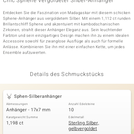
Chic Sphene Vergoldeter Silber-Anhänger
Entdecken Sie die Faszination von Madagaskar mit diesem schicken
Sphene-Anhänger aus vergoldetem Silber. Mit einem 1,112 ct runden
& Classics
Brillantschliff Sphene und akzentuiert mit kambodschanischen
Zirkonen, strahlt dieser Anhänger Eleganz aus. Sein leuchtender
Minerale
Farbton und sein einzigartiges Design machen ihn zu einem idealen
Accessoire sowohl für zwanglose Ausflüge als auch für formelle
Anlässe. Kombinieren Sie ihn mit einer einfachen Kette, um jedes
Ensemble aufzuwerten.
Details des Schmuckstücks
Sphen-Silberanhänger
Abmessungen
Anzahl Edelsteine
Anhänger - 17x7 mm
10
Karatgewicht Summe
Edelmetall
1,198 ct
Sterling Silber,
gelbvergoldet