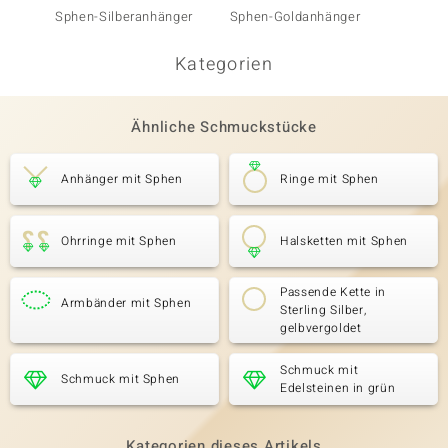
Sphen-Silberanhänger
Sphen-Goldanhänger
Sphen-
Kategorien
Ähnliche Schmuckstücke
Anhänger mit Sphen
Ringe mit Sphen
Ohrringe mit Sphen
Halsketten mit Sphen
Passende Kette in
Armbänder mit Sphen
Sterling Silber,
gelbvergoldet
Schmuck mit
Schmuck mit Sphen
Edelsteinen in grün
Kategorien dieses Artikels