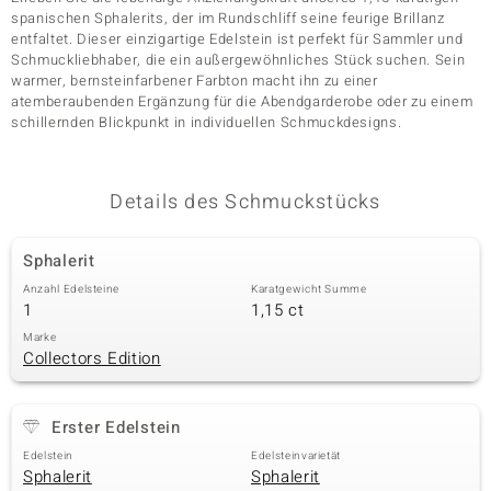
spanischen Sphalerits, der im Rundschliff seine feurige Brillanz
entfaltet. Dieser einzigartige Edelstein ist perfekt für Sammler und
Schmuckliebhaber, die ein außergewöhnliches Stück suchen. Sein
& Classics
warmer, bernsteinfarbener Farbton macht ihn zu einer
atemberaubenden Ergänzung für die Abendgarderobe oder zu einem
Minerale
schillernden Blickpunkt in individuellen Schmuckdesigns.
Details des Schmuckstücks
Sphalerit
Anzahl Edelsteine
Karatgewicht Summe
1
1,15 ct
Marke
Collectors Edition
Erster Edelstein
Edelstein
Edelsteinvarietät
Sphalerit
Sphalerit