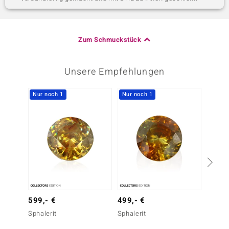
Zum Schmuckstück
Unsere Empfehlungen
Nur noch 1
Nur noch 1
-20%
599,- €
499,- €
499,-
Sphalerit
Sphalerit
Grossu
ct