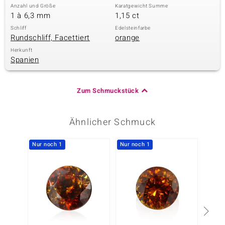
Anzahl und Größe
Karatgewicht Summe
1 à 6,3 mm
1,15 ct
Schliff
Edelsteinfarbe
Rundschliff, Facettiert
orange
Herkunft
Spanien
Zum Schmuckstück
Ähnlicher Schmuck
Nur noch 1
Nur noch 1
Nur n