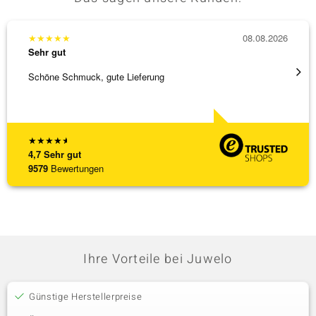
★
★
★
★
★
08.08.2026
★
★
★
Sehr gut
Sehr g
Schöne Schmuck, gute Lieferung
Immer 
★
★
★
★
★
4,7
Sehr gut
9579
Bewertungen
Ihre Vorteile bei Juwelo
Günstige Herstellerpreise