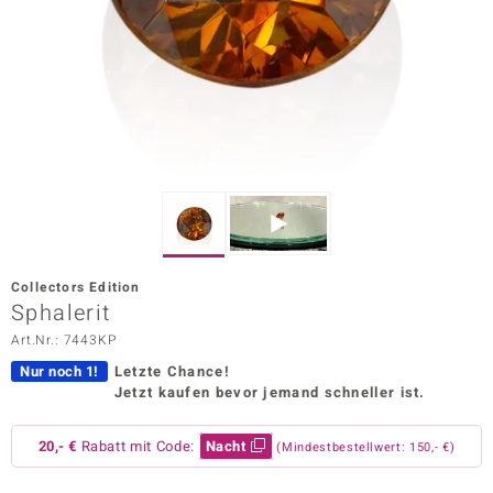
ors Edition
ana
Prince Designs
o
Chic
Collectors Edition
insell
Sphalerit
Art.Nr.: 7443KP
n Vogue
Nur noch 1!
Letzte Chance!
 Show
Jetzt kaufen bevor jemand schneller ist.
o Paraíso
20,- €
Rabatt mit Code:
Nacht
(Mindestbestellwert: 150,- €)
Classics