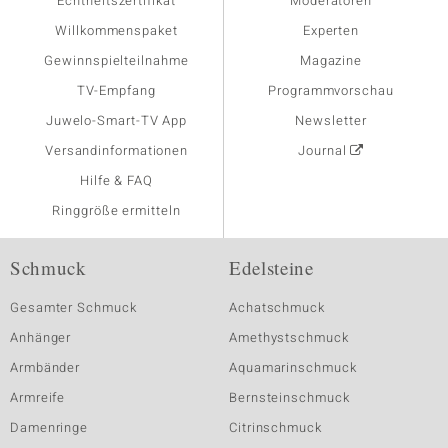
Echtheitszertifikat
Moderatoren
Willkommenspaket
Experten
Gewinnspielteilnahme
Magazine
TV-Empfang
Programmvorschau
Juwelo-Smart-TV App
Newsletter
Versandinformationen
Journal
Hilfe & FAQ
Ringgröße ermitteln
Schmuck
Edelsteine
Gesamter Schmuck
Achatschmuck
Anhänger
Amethystschmuck
Armbänder
Aquamarinschmuck
Armreife
Bernsteinschmuck
Damenringe
Citrinschmuck