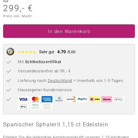
nur
299,- €
 JUWELO
Preis inkl. MwSt.
remonti
In den Warenkorb
uca
no Collection
4.70
★
★
★
★
★
Sehr gut
/5.00
ENTS BY DE MELO
Mit
Echtheitszertifikat
Versandkostenfrei ab 99,- €
va
Lieferung nach
Deutschland
innerhalb von 1-3 Tagen
otenier
Hauseigener Kundenservice
 1894 Collection
ana
Spanischer Sphalerit 1,15 ct Edelstein
Erleben Sie die lebendige Anziehungskraft unseres 1,15-karätigen