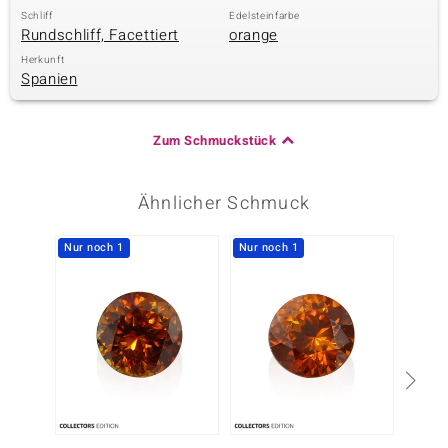
Schliff
Edelsteinfarbe
Rundschliff, Facettiert
orange
Herkunft
Spanien
Zum Schmuckstück
Ähnlicher Schmuck
Nur noch 1
Nur noch 1
Nur n