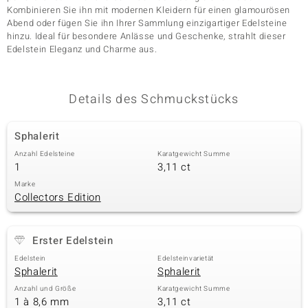
Kombinieren Sie ihn mit modernen Kleidern für einen glamourösen
Abend oder fügen Sie ihn Ihrer Sammlung einzigartiger Edelsteine
hinzu. Ideal für besondere Anlässe und Geschenke, strahlt dieser
& Classics
Edelstein Eleganz und Charme aus.
Minerale
Details des Schmuckstücks
Sphalerit
Anzahl Edelsteine
Karatgewicht Summe
1
3,11 ct
Marke
Collectors Edition
Erster Edelstein
Edelstein
Edelsteinvarietät
Sphalerit
Sphalerit
Anzahl und Größe
Karatgewicht Summe
1 à 8,6 mm
3,11 ct