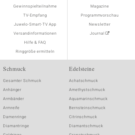
Gewinnspielteilnahme
Magazine
TV-Empfang
Programmvorschau
Juwelo-Smart-TV App
Newsletter
Versandinformationen
Journal
Hilfe & FAQ
Ringgröße ermitteln
Schmuck
Edelsteine
Gesamter Schmuck
Achatschmuck
Anhänger
Amethystschmuck
Armbänder
Aquamarinschmuck
Armreife
Bernsteinschmuck
Damenringe
Citrinschmuck
Diamantringe
Diamantschmuck
Goldringe
Granatschmuck