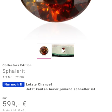
ors Edition
ana
Prince Designs
o
Chic
Collectors Edition
insell
Sphalerit
Art.Nr.: 5213RI
n Vogue
Nur noch 1!
Letzte Chance!
 Show
Jetzt kaufen bevor jemand schneller ist.
o Paraíso
nur
599,- €
Classics
Preis inkl. MwSt.