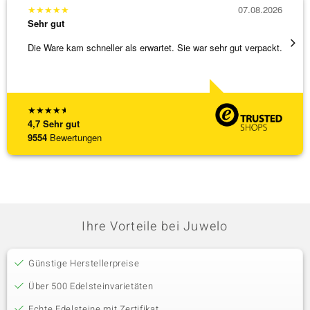
★
★
★
★
★
07.08.2026
★
★
★
Sehr gut
Sehr g
Die Ware kam schneller als erwartet. Sie war sehr gut verpackt.
Alles 
★
★
★
★
★
4,7
Sehr gut
9554
Bewertungen
Ihre Vorteile bei Juwelo
Günstige Herstellerpreise
Über 500 Edelsteinvarietäten
Echte Edelsteine mit Zertifikat