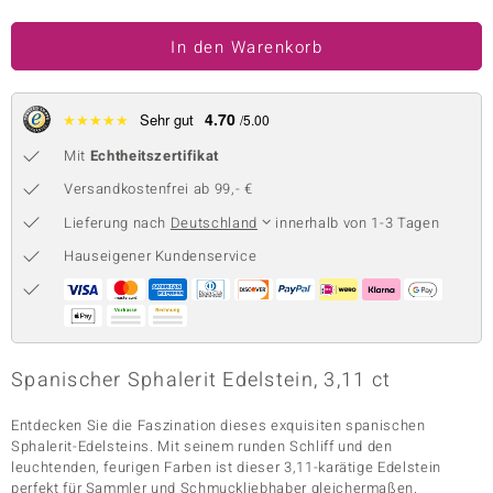
 JUWELO
In den Warenkorb
remonti
4.70
uca
★
★
★
★
★
Sehr gut
/5.00
Mit
Echtheitszertifikat
no Collection
Versandkostenfrei ab 99,- €
ENTS BY DE MELO
Lieferung nach
Deutschland
innerhalb von 1-3 Tagen
va
Hauseigener Kundenservice
otenier
 1894 Collection
Spanischer Sphalerit Edelstein, 3,11 ct
Entdecken Sie die Faszination dieses exquisiten spanischen
ana
Sphalerit-Edelsteins. Mit seinem runden Schliff und den
leuchtenden, feurigen Farben ist dieser 3,11-karätige Edelstein
perfekt für Sammler und Schmuckliebhaber gleichermaßen.