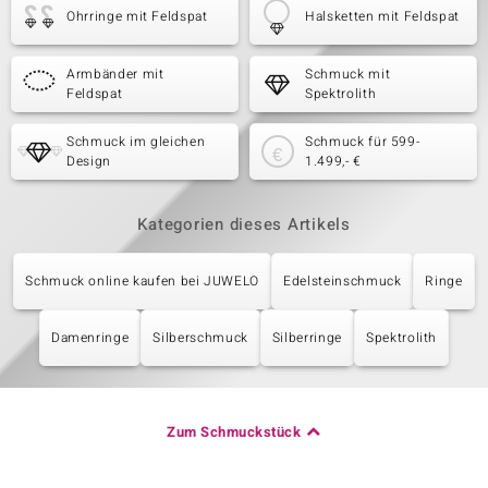
Ohrringe mit Feldspat
Halsketten mit Feldspat
Armbänder mit
Schmuck mit
Feldspat
Spektrolith
Schmuck im gleichen
Schmuck für 599-
Design
1.499,- €
Kategorien dieses Artikels
Schmuck online kaufen bei JUWELO
Edelsteinschmuck
Ringe
Damenringe
Silberschmuck
Silberringe
Spektrolith
Zum Schmuckstück