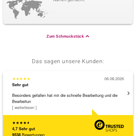
Zum Schmuckstück
Das sagen unsere Kunden:
★
★
★
★
★
06.08.2026
★
★
★
Sehr gut
Sehr g
Besonders gefallen hat mir die schnelle Bearbeitung und die
Top Qu
Bearbeitun
[ weiterlesen ]
★
★
★
★
★
4,7
Sehr gut
9538
Bewertungen