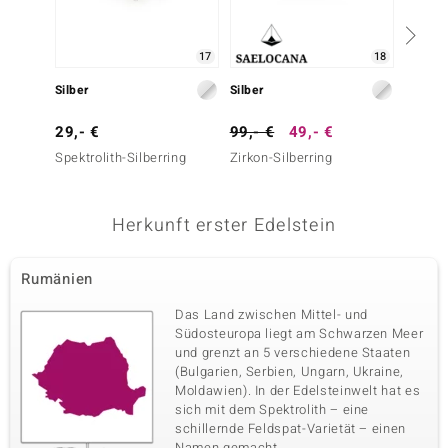
17
18
Silber
Silber
Silber
29,- €
99,- €
49,- €
39,- 
Spektrolith-Silberring
Zirkon-Silberring
Spektro
Herkunft erster Edelstein
Rumänien
Das Land zwischen Mittel- und
Südosteuropa liegt am Schwarzen Meer
und grenzt an 5 verschiedene Staaten
(Bulgarien, Serbien, Ungarn, Ukraine,
Moldawien). In der Edelsteinwelt hat es
sich mit dem Spektrolith – eine
schillernde Feldspat-Varietät – einen
Namen gemacht.