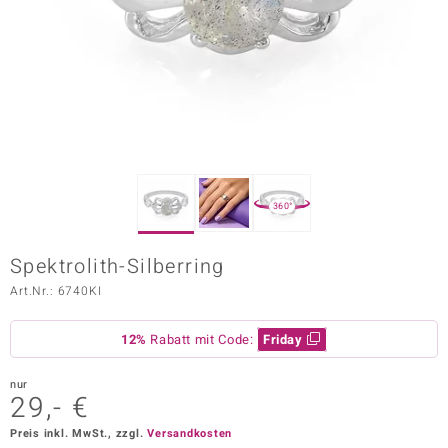
ors Edition
ana
Prince Designs
o
360°
Chic
Spektrolith-Silberring
insell
Art.Nr.: 6740KI
n Vogue
12%
Rabatt mit Code:
Friday
 Show
nur
o Paraíso
29,- €
Classics
Preis inkl. MwSt., zzgl.
Versandkosten