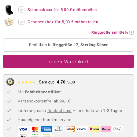
 JUWELO
Schmuckbox für
5,00 €
mitbestellen
remonti
Geschenkbox für
5,00 €
mitbestellen
Ringgröße ermitteln
uca
Erhältlich in
Ringgröße 17, Sterling Silber
no Collection
ENTS BY DE MELO
In den Warenkorb
va
4.70
★
★
★
★
★
Sehr gut
/5.00
otenier
Mit
Echtheitszertifikat
 1894 Collection
Versandkostenfrei ab 99,- €
Lieferung nach
Deutschland
innerhalb von 1-3 Tagen
Hauseigener Kundenservice
ana