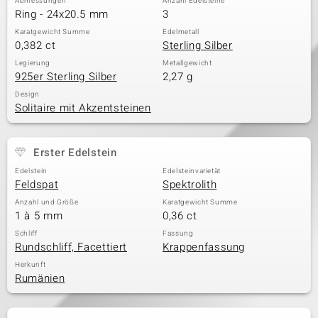
Abmessungen
Anzahl Edelsteine
Ring - 24x20.5 mm
3
Karatgewicht Summe
Edelmetall
0,382 ct
Sterling Silber
Legierung
Metallgewicht
925er Sterling Silber
2,27 g
Design
Solitaire mit Akzentsteinen
Erster Edelstein
Edelstein
Edelsteinvarietät
Feldspat
Spektrolith
Anzahl und Größe
Karatgewicht Summe
1 à 5 mm
0,36 ct
Schliff
Fassung
Rundschliff, Facettiert
Krappenfassung
Herkunft
Rumänien