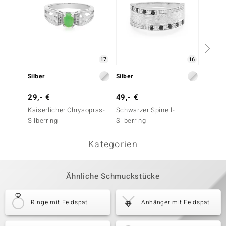
17
16
Silber
Silber
Silber
29,- €
49,- €
29,- 
Kaiserlicher Chrysopras-
Schwarzer Spinell-
Kaiser
Silberring
Silberring
Silberr
Kategorien
Ähnliche Schmuckstücke
Ringe mit Feldspat
Anhänger mit Feldspat