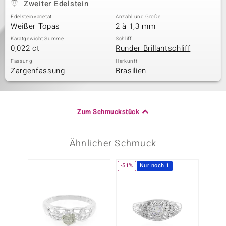
Zweiter Edelstein
Edelsteinvarietät
Anzahl und Größe
Weißer Topas
2 à 1,3 mm
Karatgewicht Summe
Schliff
0,022 ct
Runder Brillantschliff
Fassung
Herkunft
Zargenfassung
Brasilien
Zum Schmuckstück
Ähnlicher Schmuck
-51%
Nur noch 1