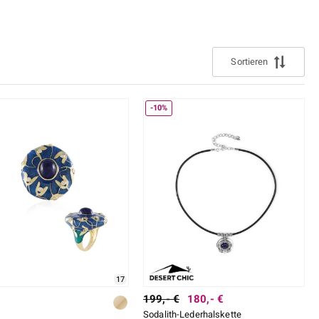
uli
Larimar
 ermitteln
Perle
lith
Spinell
Sortieren
n
Zirkon
-10%
Gelb
17
199,- €
180,- €
Sodalith-Lederhalskette