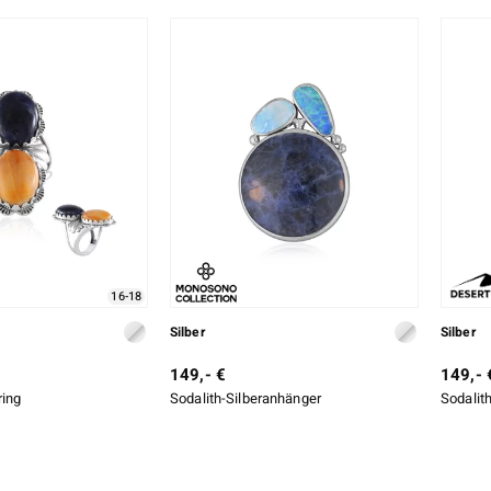
16-18
Silber
Silber
149,- €
149,- 
ring
Sodalith-Silberanhänger
Sodalith