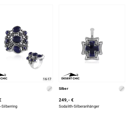
16-17
Silber
€
249,- €
-Silberring
Sodalith-Silberanhänger