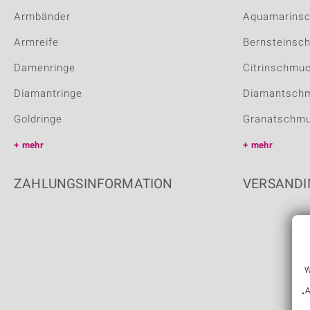
Armbänder
Aquamarins
Armreife
Bernsteinsc
Damenringe
Citrinschmu
Diamantringe
Diamantsch
Goldringe
Granatschm
mehr
mehr
ZAHLUNGSINFORMATION
VERSANDI
W
„