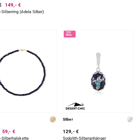
€
149,- €
-Silberring (Adela Silber)
Silber
59,- €
129,- €
h-Silberhalskette
Sodalith-Silberanhänger