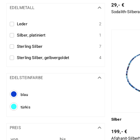
29,- €
EDELMETALL
Sodalith-Silber
Leder
2
Silber, platiniert
1
Sterling Silber
7
Sterling Silber, gelbvergoldet
4
EDELSTEINFARBE
blau
türkis
Silber
PREIS
199,- €
Afghanit-Silberh
von
bis