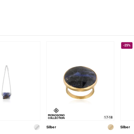
♦ Silberringe
Creation
Kyanit
Lapislaz
TPC
♦ Silberhalsketten
Ringgröße
Onyx
Peridot
Trends & Classics
♦ Silberohrringe
Rhodolith
Spektro
Vitale Minerale
♦ Silberanhänger
Türkis
Turmali
Platinschmuck
-25%
Blau
Grün
17-18
Silber
Silber