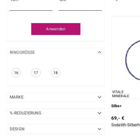
Anwenden
RINGGRÖSSE
16
17
18
VITALE
MINERALE
MARKE
Silber
Adela Silber
2
%-REDUZIERUNG
69,- €
Collier Boutique
1
Sodalith-Silber
10-20 %
2
DESIGN
Desert Chic
7
20-50 %
1