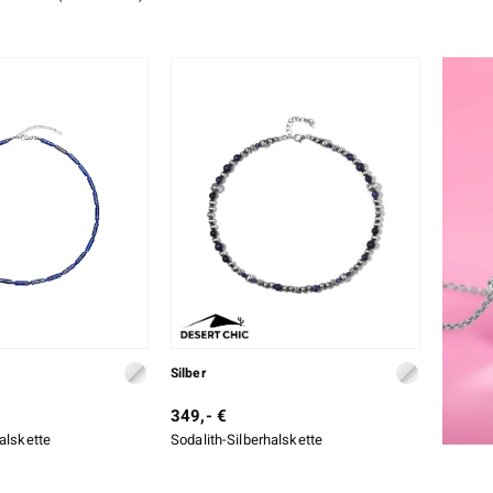
Silber
349,- €
halskette
Sodalith-Silberhalskette