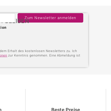
Zum Newsletter anmelden
T BLEIBEN
tion
dem Erhalt des kostenlosen Newsletters zu. Ich
ionen
zur Kenntnis genommen. Eine Abmeldung ist
n
Beste Preise