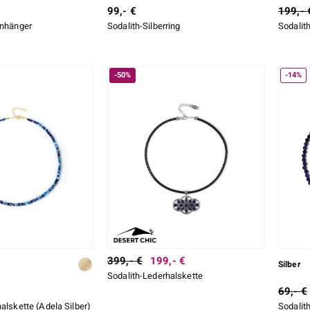
99,- €
199,- 
anhänger
Sodalith-Silberring
Sodalith
-50%
-14%
399,- €
199,- €
Silber
Sodalith-Lederhalskette
69,- €
alskette (Adela Silber)
Sodalit