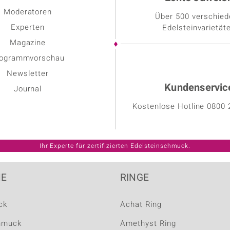
Moderatoren
Über 500 verschie
Experten
Edelsteinvarietät
Magazine
ogrammvorschau
Newsletter
Kundenservic
Journal
Kostenlose Hotline
0800 
NE
RINGE
ck
Achat Ring
hmuck
Amethyst Ring