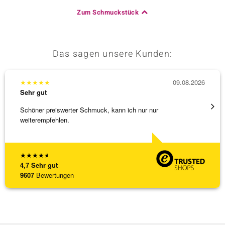
Zum Schmuckstück
Das sagen unsere Kunden:
★
★
★
★
★
09.08.2026
★
★
★
Sehr gut
Sehr g
Schöner preiswerter Schmuck, kann ich nur nur
Sehr 
weiterempfehlen.
★
★
★
★
★
4,7
Sehr gut
9607
Bewertungen