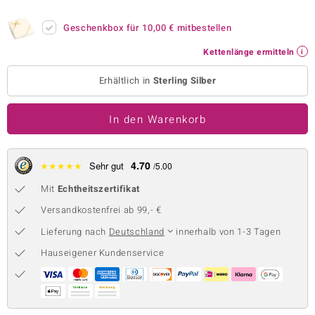
 JUWELO
Geschenkbox für
10,00 €
mitbestellen
remonti
Kettenlänge ermitteln
uca
Erhältlich in
Sterling Silber
no Collection
In den Warenkorb
ENTS BY DE MELO
va
4.70
★
★
★
★
★
Sehr gut
/5.00
Mit
Echtheitszertifikat
otenier
Versandkostenfrei ab 99,- €
 1894 Collection
Lieferung nach
Deutschland
innerhalb von 1-3 Tagen
Hauseigener Kundenservice
ana