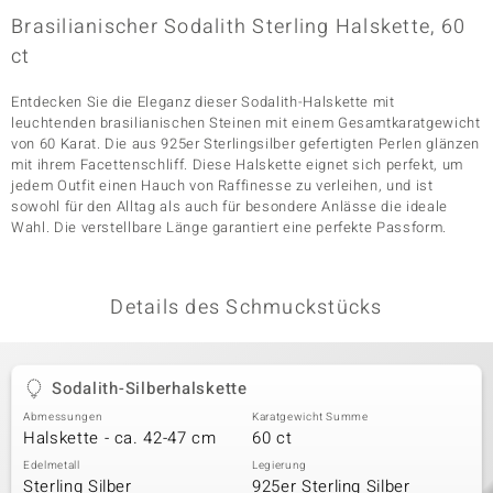
Brasilianischer Sodalith Sterling Halskette, 60
ct
& Classics
Entdecken Sie die Eleganz dieser Sodalith-Halskette mit
Minerale
leuchtenden brasilianischen Steinen mit einem Gesamtkaratgewicht
von 60 Karat. Die aus 925er Sterlingsilber gefertigten Perlen glänzen
mit ihrem Facettenschliff. Diese Halskette eignet sich perfekt, um
jedem Outfit einen Hauch von Raffinesse zu verleihen, und ist
sowohl für den Alltag als auch für besondere Anlässe die ideale
Wahl. Die verstellbare Länge garantiert eine perfekte Passform.
Details des Schmuckstücks
Sodalith-Silberhalskette
Abmessungen
Karatgewicht Summe
Halskette - ca. 42-47 cm
60 ct
Edelmetall
Legierung
Sterling Silber
925er Sterling Silber