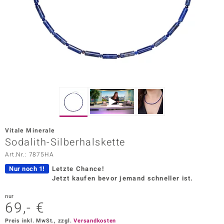
ors Edition
ana
Prince Designs
o
Chic
Vitale Minerale
insell
Sodalith-Silberhalskette
Art.Nr.: 7875HA
n Vogue
Nur noch 1!
Letzte Chance!
 Show
Jetzt kaufen bevor jemand schneller ist.
o Paraíso
nur
69,- €
Classics
Preis inkl. MwSt., zzgl.
Versandkosten