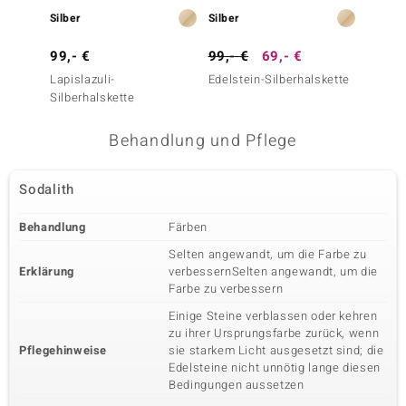
Silber
Silber
Silber
99,- €
99,- €
69,- €
99,- 
Lapislazuli-
Edelstein-Silberhalskette
Nepale
Silberhalskette
Silber
Behandlung und Pflege
Sodalith
Behandlung
Färben
Selten angewandt, um die Farbe zu
Erklärung
verbessernSelten angewandt, um die
Farbe zu verbessern
Einige Steine verblassen oder kehren
zu ihrer Ursprungsfarbe zurück, wenn
Pflegehinweise
sie starkem Licht ausgesetzt sind; die
Edelsteine nicht unnötig lange diesen
Bedingungen aussetzen