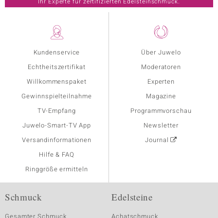
Ihr Experte für zertifizierten Edelsteinschmuck.
Kundenservice
Über Juwelo
Echtheitszertifikat
Moderatoren
Willkommenspaket
Experten
Gewinnspielteilnahme
Magazine
TV-Empfang
Programmvorschau
Juwelo-Smart-TV App
Newsletter
Versandinformationen
Journal
Hilfe & FAQ
Ringgröße ermitteln
Schmuck
Edelsteine
Gesamter Schmuck
Achatschmuck