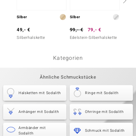
Silber
Silber
Silber
49,- €
99,- €
79,- €
99,- 
Silberhalskette
Edelstein-Silberhalskette
Blauer 
Silber
Kategorien
Ähnliche Schmuckstücke
Halsketten mit Sodalith
Ringe mit Sodalith
Anhänger mit Sodalith
Ohrringe mit Sodalith
Armbänder mit
Schmuck mit Sodalith
Sodalith