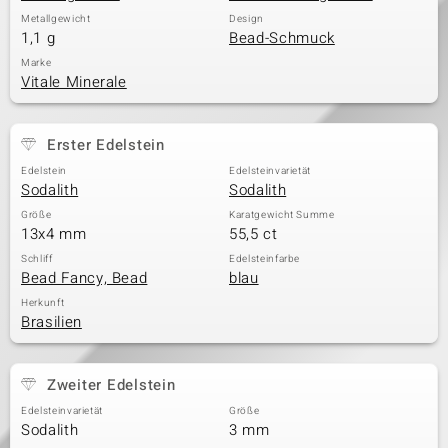
Metallgewicht
Design
1,1 g
Bead-Schmuck
Marke
Vitale Minerale
Erster Edelstein
Edelstein
Edelsteinvarietät
Sodalith
Sodalith
Größe
Karatgewicht Summe
13x4 mm
55,5 ct
Schliff
Edelsteinfarbe
Bead Fancy, Bead
blau
Herkunft
Brasilien
Zweiter Edelstein
Edelsteinvarietät
Größe
Sodalith
3 mm