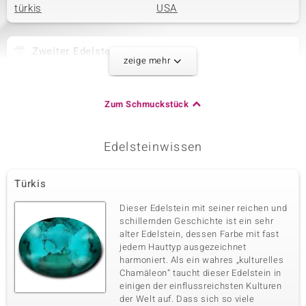
türkis
USA
Zweiter Edelstein
zeige mehr
Edelsteinvarietät
Anzahl und Größe
Peridot
1 à 4 mm
Karatgewicht Summe
Schliff
Zum Schmuckstück
0,271 ct
Rundschliff
Fassung
Herkunft
Krappenfassung
China
Edelsteinwissen
Türkis
Dritter Edelstein
Edelsteinvarietät
Anzahl und Größe
Dieser Edelstein mit seiner reichen und
Kenianischer Tsavorit
4 à 2,5 mm
schillernden Geschichte ist ein sehr
alter Edelstein, dessen Farbe mit fast
Karatgewicht Summe
Schliff
0,28 ct
Rundschliff
jedem Hauttyp ausgezeichnet
harmoniert. Als ein wahres „kulturelles
Fassung
Herkunft
Chamäleon“ taucht dieser Edelstein in
Krappenfassung
Kenia
einigen der einflussreichsten Kulturen
der Welt auf. Dass sich so viele