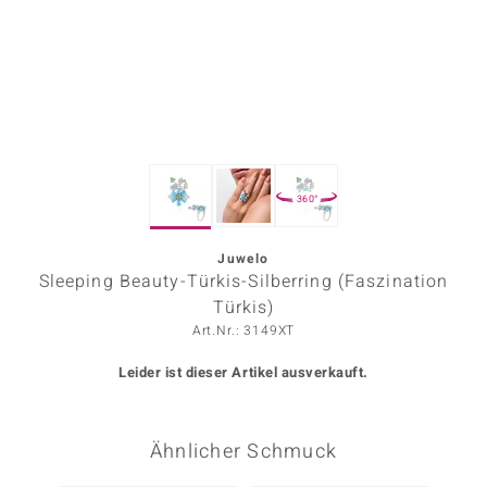
ors Edition
ana
Prince Designs
360°
o
Chic
Juwelo
Sleeping Beauty-Türkis-Silberring (Faszination
insell
Türkis)
Art.Nr.: 3149XT
n Vogue
Leider ist dieser Artikel ausverkauft.
 Show
o Paraíso
Ähnlicher Schmuck
Classics