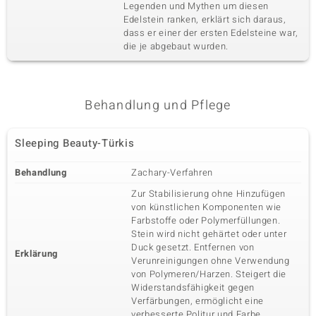
Legenden und Mythen um diesen
Vierter Edelstein
Edelstein ranken, erklärt sich daraus,
dass er einer der ersten Edelsteine war,
Edelsteinvarietät
Anzahl und Größe
Zirkon
35 à 1,5 mm
die je abgebaut wurden.
Karatgewicht Summe
Schliff
0,702 ct
Rundschliff
Fassung
Herkunft
Behandlung und Pflege
Pavéfassung
Tansania
Sleeping Beauty-Türkis
Behandlung
Zachary-Verfahren
Zur Stabilisierung ohne Hinzufügen
von künstlichen Komponenten wie
Farbstoffe oder Polymerfüllungen.
Stein wird nicht gehärtet oder unter
Duck gesetzt. Entfernen von
Erklärung
Verunreinigungen ohne Verwendung
von Polymeren/Harzen. Steigert die
Widerstandsfähigkeit gegen
Verfärbungen, ermöglicht eine
verbesserte Politur und Farbe.