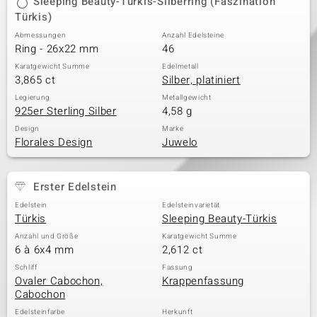
Sleeping Beauty-Türkis-Silberring (Faszination
Türkis)
Abmessungen
Anzahl Edelsteine
Ring - 26x22 mm
46
& Classics
Karatgewicht Summe
Edelmetall
Minerale
3,865 ct
Silber, platiniert
Legierung
Metallgewicht
925er Sterling Silber
4,58 g
Design
Marke
Florales Design
Juwelo
Erster Edelstein
Edelstein
Edelsteinvarietät
Türkis
Sleeping Beauty-Türkis
Anzahl und Größe
Karatgewicht Summe
6 à 6x4 mm
2,612 ct
Schliff
Fassung
Ovaler Cabochon,
Krappenfassung
Cabochon
Edelsteinfarbe
Herkunft