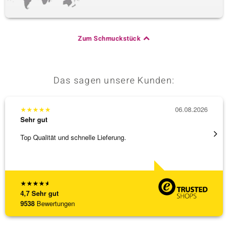
Zum Schmuckstück
Das sagen unsere Kunden:
★
★
★
★
★
06.08.2026
★
★
★
Sehr gut
Sehr g
Top Qualität und schnelle Lieferung.
Bin ja
★
★
★
★
★
4,7
Sehr gut
9538
Bewertungen