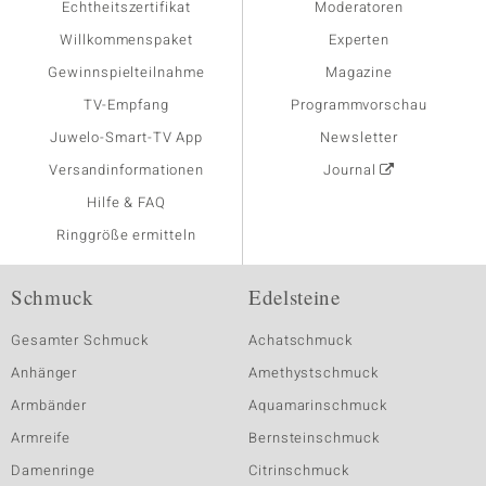
Echtheitszertifikat
Moderatoren
Willkommenspaket
Experten
Gewinnspielteilnahme
Magazine
TV-Empfang
Programmvorschau
Juwelo-Smart-TV App
Newsletter
Versandinformationen
Journal
Hilfe & FAQ
Ringgröße ermitteln
Schmuck
Edelsteine
Gesamter Schmuck
Achatschmuck
Anhänger
Amethystschmuck
Armbänder
Aquamarinschmuck
Armreife
Bernsteinschmuck
Damenringe
Citrinschmuck