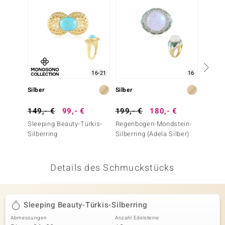
 JUWELO
remonti
uca
16-21
16
no Collection
Silber
Silber
Silber
ENTS BY DE MELO
149,- €
99,- €
199,- €
180,- €
249,-
va
Sleeping Beauty-Türkis-
Regenbogen-Mondstein-
Sleepi
Silberring
Silberring (Adela Silber)
Silberr
otenier
Türkis)
 1894 Collection
Details des Schmuckstücks
ana
Sleeping Beauty-Türkis-Silberring
Abmessungen
Anzahl Edelsteine