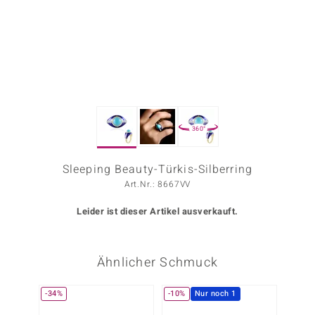
ors Edition
ana
Prince Designs
360°
o
Chic
Sleeping Beauty-Türkis-Silberring
Art.Nr.: 8667VV
insell
Leider ist dieser Artikel ausverkauft.
n Vogue
 Show
Ähnlicher Schmuck
o Paraíso
-34%
-10%
Nur noch 1
Classics