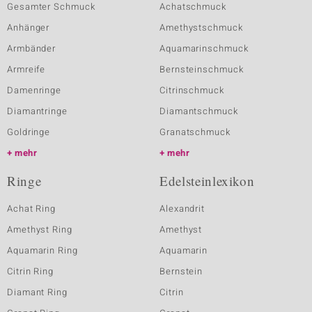
Gesamter Schmuck
Achatschmuck
Anhänger
Amethystschmuck
Armbänder
Aquamarinschmuck
Armreife
Bernsteinschmuck
Damenringe
Citrinschmuck
Diamantringe
Diamantschmuck
Goldringe
Granatschmuck
mehr
mehr
Ringe
Edelsteinlexikon
Achat Ring
Alexandrit
Amethyst Ring
Amethyst
Aquamarin Ring
Aquamarin
Citrin Ring
Bernstein
Diamant Ring
Citrin