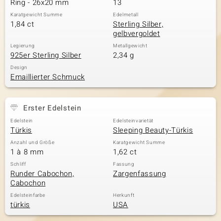
Ring - 26x20 mm
13
Karatgewicht Summe
Edelmetall
1,84 ct
Sterling Silber,
gelbvergoldet
& Classics
Legierung
Metallgewicht
925er Sterling Silber
2,34 g
Minerale
Design
Emaillierter Schmuck
Erster Edelstein
Edelstein
Edelsteinvarietät
Türkis
Sleeping Beauty-Türkis
Anzahl und Größe
Karatgewicht Summe
1 à 8 mm
1,62 ct
Schliff
Fassung
Runder Cabochon,
Zargenfassung
Cabochon
Edelsteinfarbe
Herkunft
türkis
USA