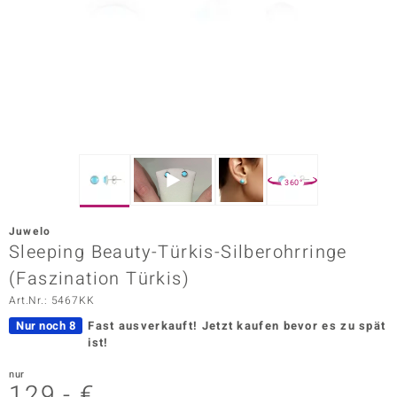
ors Edition
ana
Prince Designs
o
360°
Chic
Juwelo
insell
Sleeping Beauty-Türkis-Silberohrringe
(Faszination Türkis)
n Vogue
Art.Nr.: 5467KK
 Show
Nur noch 8
Fast ausverkauft!
Jetzt kaufen bevor es zu spät
ist!
o Paraíso
nur
Classics
129,- €