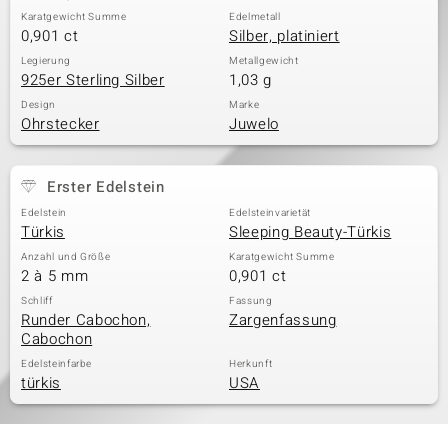
Karatgewicht Summe
Edelmetall
0,901 ct
Silber, platiniert
Legierung
Metallgewicht
925er Sterling Silber
1,03 g
Design
Marke
Ohrstecker
Juwelo
Erster Edelstein
Edelstein
Edelsteinvarietät
Türkis
Sleeping Beauty-Türkis
Anzahl und Größe
Karatgewicht Summe
2 à 5 mm
0,901 ct
Schliff
Fassung
Runder Cabochon,
Zargenfassung
Cabochon
Edelsteinfarbe
Herkunft
türkis
USA