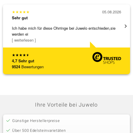
★
★
★
★
★
05.08.2026
★
★
★
Sehr gut
Sehr g
Ich habe mich für diese Ohrringe bei Juwelo entschieden,sie
Tolles
werden ei
[ weiterlesen ]
★
★
★
★
★
4,7
Sehr gut
9524
Bewertungen
Ihre Vorteile bei Juwelo
Günstige Herstellerpreise
Über 500 Edelsteinvarietäten