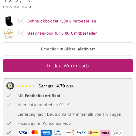
Preis inkl. MwSt.
 JUWELO
remonti
Schmuckbox für
5,00 €
mitbestellen
uca
Geschenkbox für
6,00 €
mitbestellen
no Collection
Erhältlich in
Silber, platiniert
ENTS BY DE MELO
In den Warenkorb
va
otenier
4.70
★
★
★
★
★
Sehr gut
/5.00
 1894 Collection
Mit
Echtheitszertifikat
Versandkostenfrei ab 99,- €
Lieferung nach
Deutschland
innerhalb von 1-3 Tagen
ana
Hauseigener Kundenservice