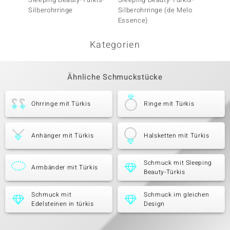
Silberohrringe
Silberohrringe (de Melo
Silbero
Essence)
(Faszin
Kategorien
Ähnliche Schmuckstücke
Ohrringe mit Türkis
Ringe mit Türkis
Anhänger mit Türkis
Halsketten mit Türkis
Schmuck mit Sleeping
Armbänder mit Türkis
Beauty-Türkis
Schmuck mit
Schmuck im gleichen
Edelsteinen in türkis
Design