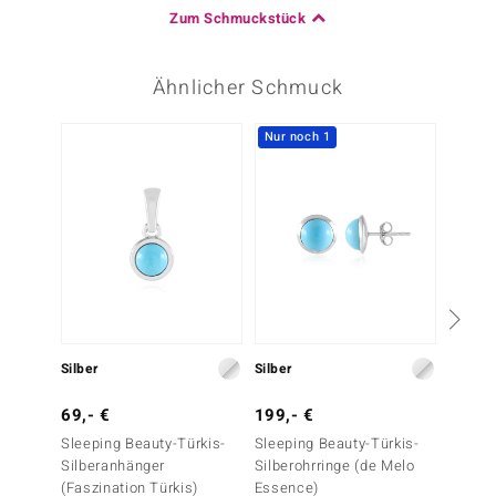
Zum Schmuckstück
Ähnlicher Schmuck
Nur noch 1
-10%
Silber
Silber
Silber
69,- €
199,- €
199,-
Sleeping Beauty-Türkis-
Sleeping Beauty-Türkis-
Sleepi
Silberanhänger
Silberohrringe (de Melo
Silber
(Faszination Türkis)
Essence)
Essenc