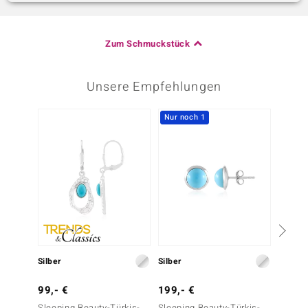
Zum Schmuckstück
Unsere Empfehlungen
Nur noch 1
Nur n
Silber
Silber
Silber
99,- €
199,- €
149,-
Sleeping Beauty-Türkis-
Sleeping Beauty-Türkis-
Sleepi