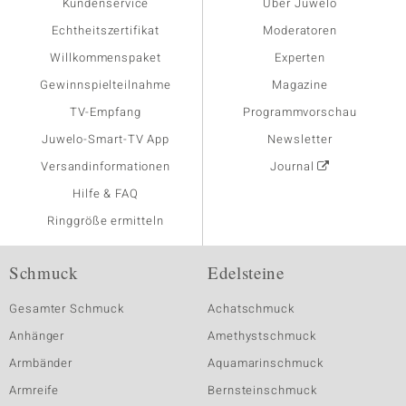
Kundenservice
Über Juwelo
Echtheitszertifikat
Moderatoren
Willkommenspaket
Experten
Gewinnspielteilnahme
Magazine
TV-Empfang
Programmvorschau
Juwelo-Smart-TV App
Newsletter
Versandinformationen
Journal
Hilfe & FAQ
Ringgröße ermitteln
Schmuck
Edelsteine
Gesamter Schmuck
Achatschmuck
Anhänger
Amethystschmuck
Armbänder
Aquamarinschmuck
Armreife
Bernsteinschmuck