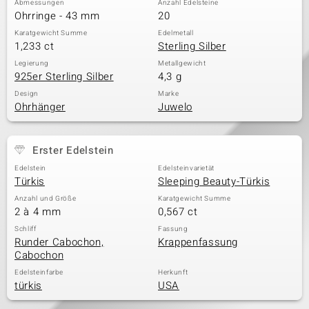
Abmessungen
Anzahl Edelsteine
Ohrringe - 43 mm
20
Karatgewicht Summe
Edelmetall
1,233 ct
Sterling Silber
& Classics
Legierung
Metallgewicht
925er Sterling Silber
4,3 g
Minerale
Design
Marke
Ohrhänger
Juwelo
Erster Edelstein
Edelstein
Edelsteinvarietät
Türkis
Sleeping Beauty-Türkis
Anzahl und Größe
Karatgewicht Summe
2 à 4 mm
0,567 ct
Schliff
Fassung
Runder Cabochon,
Krappenfassung
Cabochon
Edelsteinfarbe
Herkunft
türkis
USA