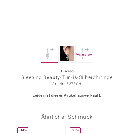
ors Edition
ana
Prince Designs
360°
o
Chic
Juwelo
Sleeping Beauty-Türkis-Silberohrringe
insell
Art.Nr.: 3275CH
n Vogue
Leider ist dieser Artikel ausverkauft.
 Show
Ähnlicher Schmuck
o Paraíso
Classics
-14%
-25%