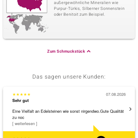
außergewöhnliche Mineralien wie
Purpur-Türkis, Silberner Sonnenstein
oder Benitoit zum Beispiel.
Zum Schmuckstück
Das sagen unsere Kunden:
★
★
★
★
★
07.08.2026
★
★
★
Sehr gut
Sehr g
Eine Vielfalt an Edelsteinen wie sonst nirgendwo.Gute Qualität
Die Wa
zu noc
[ weiterlesen ]