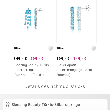
 JUWELO
remonti
uca
no Collection
ENTS BY DE MELO
Silber
Silber
Silber
va
349,- €
299,- €
199,- €
149,- €
79,- 
Sleeping Beauty-Türkis-
Blauer Apatit-
Topas-
otenier
Silberohrringe
Silberohrringe (de Melo
(Faszination Türkis)
Essence)
 1894 Collection
Details des Schmuckstücks
ana
Sleeping Beauty-Türkis-Silberohrringe