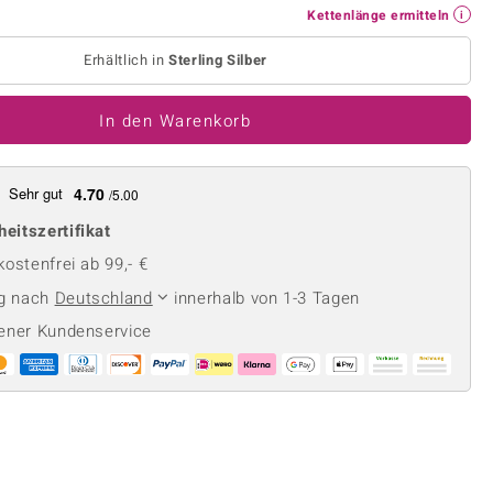
Perle
Ringgröße ermitteln
Kettenlänge ermitteln
lith
Spinell
Erhältlich in
Sterling Silber
in
Zirkon
In den Warenkorb
Gelb
Sehr gut
4.70
/5.00
heitszertifikat
ostenfrei ab 99,- €
ng nach
Deutschland
innerhalb von 1-3 Tagen
ener Kundenservice