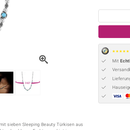
Onyx
Peridot
ns
♦ Silberhalsketten
TPC
Rhodolith
Spektro
k
♦ Silberohrringe
Trends & Classics
Türkis
Turmal
♦ Silberanhänger
Vitale Minerale
n
Platinschmuck
Blau
Grün
★
★
★
★
★
Mit
Echt
Versandk
Lieferu
360°
Hauseig
mit sieben Sleeping Beauty Türkisen aus