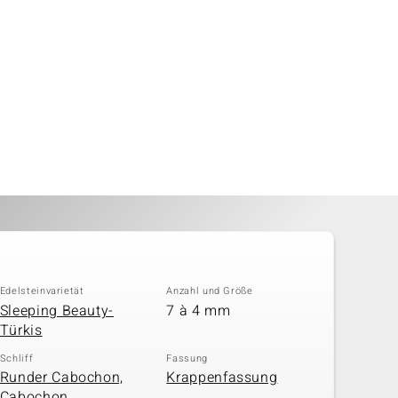
Edelsteinvarietät
Anzahl und Größe
Sleeping Beauty-
7 à 4 mm
Türkis
Schliff
Fassung
Runder Cabochon,
Krappenfassung
Cabochon