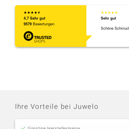
★
★
★
★
★
★
★
★
★
★
4,7
Sehr gut
Sehr gut
9579
Bewertungen
Schöne Schmuck,
Ihre Vorteile bei Juwelo
Günstige Herstellerpreise