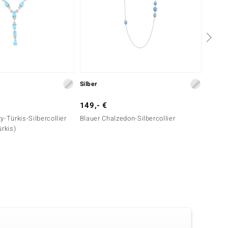
Silber
Silber
149,- €
99,- 
y-Türkis-Silbercollier
Blauer Chalzedon-Silbercollier
London
ürkis)