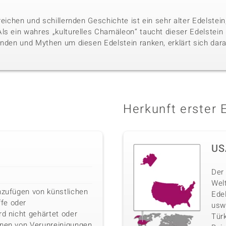
reichen und schillernden Geschichte ist ein sehr alter Edelste
ls ein wahres „kulturelles Chamäleon“ taucht dieser Edelstein i
nden und Mythen um diesen Edelstein ranken, erklärt sich darau
Herkunft erster 
US
Der 
Wel
nzufügen von künstlichen
Ede
fe oder
usw
rd nicht gehärtet oder
Türk
rnen von Verunreinigungen