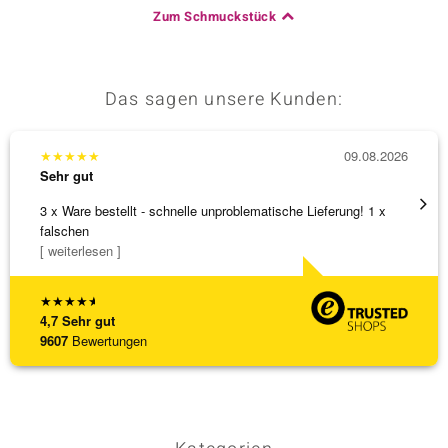
Zum Schmuckstück
Das sagen unsere Kunden:
★
★
★
★
★
09.08.2026
★
★
★
Sehr gut
Sehr g
3 x Ware bestellt - schnelle unproblematische Lieferung! 1 x
Sehr 
falschen
[ weiterlesen ]
★
★
★
★
★
4,7
Sehr gut
9607
Bewertungen