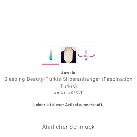
ors Edition
ana
Prince Designs
360°
o
Chic
Juwelo
Sleeping Beauty-Türkis-Silberanhänger (Faszination
insell
Türkis)
Art.Nr.: 4565YT
n Vogue
Leider ist dieser Artikel ausverkauft.
 Show
o Paraíso
Ähnlicher Schmuck
Classics