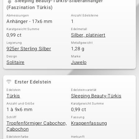
Sleeping Beauty-Türkis-Silberanhänger
(Faszination Türkis)
Abmessungen
Anzahl Edelsteine
Anhänger - 17x6 mm
1
& Classics
Karatgewicht Summe
Edelmetall
Minerale
0,99 ct
Silber, platiniert
Legierung
Metallgewicht
925er Sterling Silber
1,28 g
Design
Marke
Solitaire
Juwelo
Erster Edelstein
Edelstein
Edelsteinvarietät
Türkis
Sleeping Beauty-Türkis
Anzahl und Größe
Karatgewicht Summe
1 à 9x6 mm
0,99 ct
Schliff
Fassung
Tropfenförmiger Cabochon,
Krappenfassung
Cabochon
Edelsteinfarbe
Herkunft