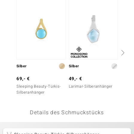
NEU
 JUWELO
remonti
uca
no Collection
ENTS BY DE MELO
Silber
Silber
Silber
va
69,- €
49,- €
79,- 
otenier
Sleeping Beauty-Türkis-
Larimar-Silberanhänger
Sleepi
Silberanhänger
Silber
 1894 Collection
(Faszin
Details des Schmuckstücks
ana