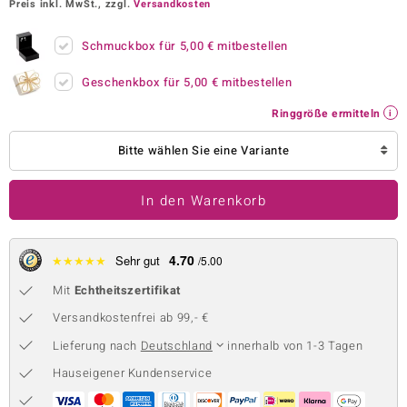
Preis inkl. MwSt., zzgl.
Versandkosten
 JUWELO
Schmuckbox für
5,00 €
mitbestellen
remonti
Geschenkbox für
5,00 €
mitbestellen
uca
Ringgröße ermitteln
no Collection
Bitte wählen Sie eine Variante
ENTS BY DE MELO
In den Warenkorb
va
otenier
4.70
★
★
★
★
★
Sehr gut
/5.00
 1894 Collection
Mit
Echtheitszertifikat
Versandkostenfrei ab 99,- €
Lieferung nach
Deutschland
innerhalb von 1-3 Tagen
ana
Hauseigener Kundenservice