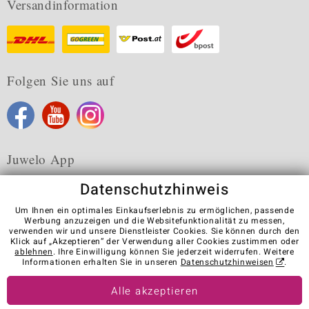
Versandinformation
Folgen Sie uns auf
Juwelo App
Datenschutzhinweis
Um Ihnen ein optimales Einkaufserlebnis zu ermöglichen, passende
Werbung anzuzeigen und die Websitefunktionalität zu messen,
verwenden wir und unsere Dienstleister Cookies. Sie können durch den
Karriere
AGB
Datenschutz
Cookies
Impressum
Klick auf „Akzeptieren“ der Verwendung aller Cookies zustimmen oder
Kontakt
Vertrag widerrufen
ablehnen
. Ihre Einwilligung können Sie jederzeit widerrufen. Weitere
Informationen erhalten Sie in unseren
Datenschutzhinweisen
.
Visit our stores in other countries:
Alle akzeptieren