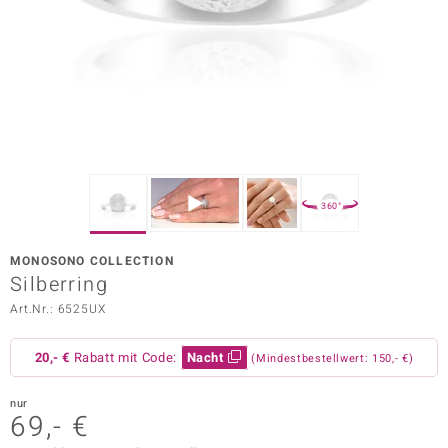
ors Edition
ana
Prince Designs
o
360°
Chic
MONOSONO COLLECTION
insell
Silberring
Art.Nr.: 6525UX
n Vogue
 Show
20,- €
Rabatt mit Code:
Nacht
(Mindestbestellwert: 150,- €)
o Paraíso
nur
69,- €
Classics