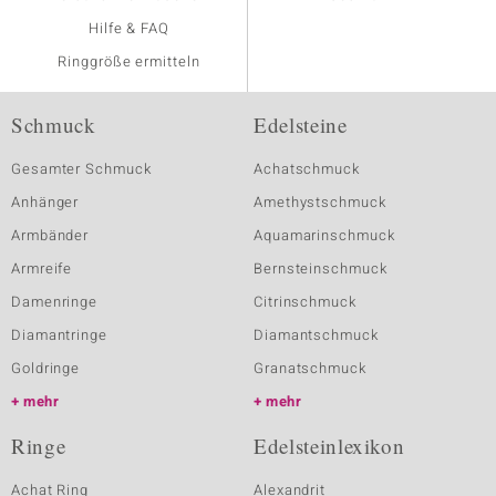
Hilfe & FAQ
Ringgröße ermitteln
Schmuck
Edelsteine
Gesamter Schmuck
Achatschmuck
Anhänger
Amethystschmuck
Armbänder
Aquamarinschmuck
Armreife
Bernsteinschmuck
Damenringe
Citrinschmuck
Diamantringe
Diamantschmuck
Goldringe
Granatschmuck
mehr
mehr
Ringe
Edelsteinlexikon
Achat Ring
Alexandrit