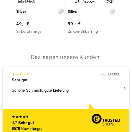
17-21
Silber
Silber
Silber
49,- €
99,- €
29,- 
Silberohrringe
Zirkon-Silberring
Weißer
Das sagen unsere Kunden:
★
★
★
★
★
08.08.2026
★
★
★
Sehr gut
Sehr g
Schöne Schmuck, gute Lieferung
Schnel
★
★
★
★
★
4,7
Sehr gut
9579
Bewertungen