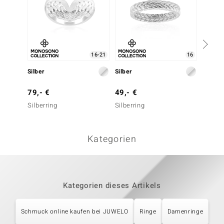
16-21
16
Silber
Silber
Silber
79,- €
49,- €
39,- 
Silberring
Silberring
Silberr
Paraís
Kategorien
Kategorien dieses Artikels
Schmuck online kaufen bei JUWELO
Ringe
Damenringe