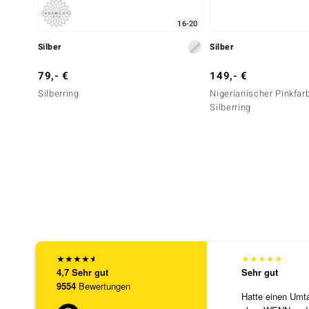
16-20
Silber
Silber
79,- €
149,- €
Silberring
Nigerianischer Pinkfar
Silberring
★
★
★
★
★
★
★
★
★
★
4,7
Sehr gut
Sehr gut
9554
Bewertungen
Hatte einen Umta