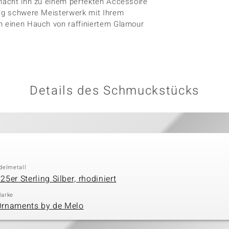
 macht ihn zu einem perfekten Accessoire
7 g schwere Meisterwerk mit Ihrem
hm einen Hauch von raffiniertem Glamour
Details des Schmuckstücks
delmetall
25er Sterling Silber, rhodiniert
arke
Ornaments by de Melo