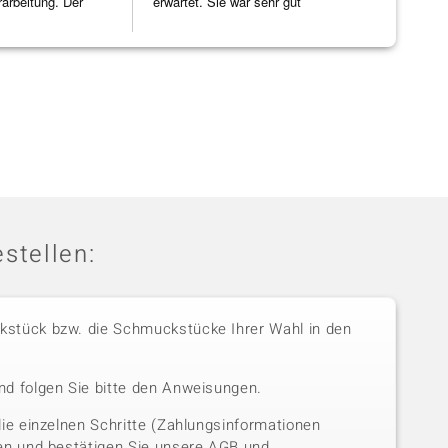
rarbeitung. Der
erwartet. Sie war sehr gut
sonst nirg
]
verpackt.
zu noc
[ weiterles
stellen:
stück bzw. die Schmuckstücke Ihrer Wahl in den
nd folgen Sie bitte den Anweisungen.
die einzelnen Schritte (Zahlungsinformationen
sen und bestätigen Sie unsere AGB und