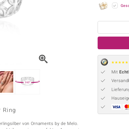
Onyx
Peridot
ns
♦ Silberhalsketten
TPC
Ges
Rhodolith
Spektro
k
♦ Silberohrringe
Trends & Classics
Türkis
Turmal
♦ Silberanhänger
Vitale Minerale
n
Platinschmuck
Blau
Grün
★
★
★
★
★
Mit
Echt
Versandk
360°
Lieferu
Hauseig
r Ring
erlingsilber von Ornaments by de Melo.