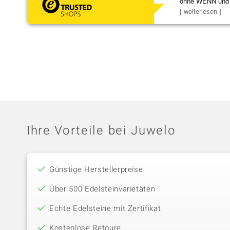
ohne WENN und
Schmuckstücke 
[ weiterlesen ]
Ihre Vorteile bei Juwelo
Günstige Herstellerpreise
Über 500 Edelsteinvarietäten
Echte Edelsteine mit Zertifikat
Kostenlose Retoure