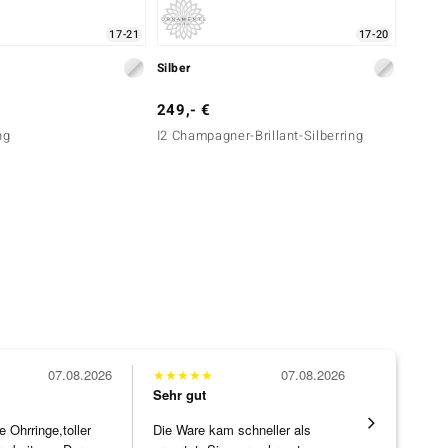
17-21
17-20
Silber
Silber
249,- €
129,-
ng
I2 Champagner-Brillant-Silberring
Silberr
07.08.2026
★
★
★
★
★
07.08.2026
★
★
★
★
★
Sehr gut
Sehr gut
Ohrringe,toller
Die Ware kam schneller als
Eine Vielf