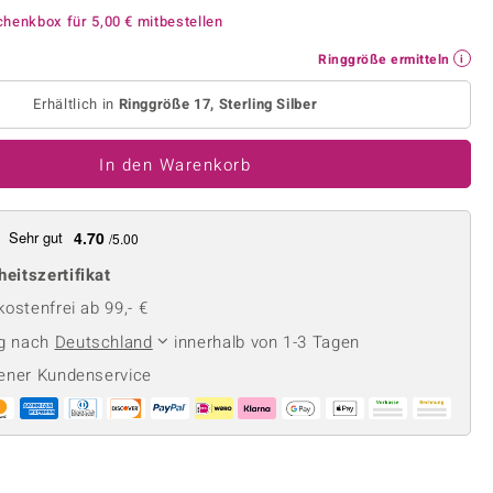
Perle
Ringgröße ermitteln
chenkbox für
5,00 €
mitbestellen
lith
Spinell
Ringgröße ermitteln
in
Zirkon
Erhältlich in
Ringgröße 17, Sterling Silber
Gelb
In den Warenkorb
Sehr gut
4.70
/5.00
heitszertifikat
ostenfrei ab 99,- €
ng nach
Deutschland
innerhalb von 1-3 Tagen
ener Kundenservice