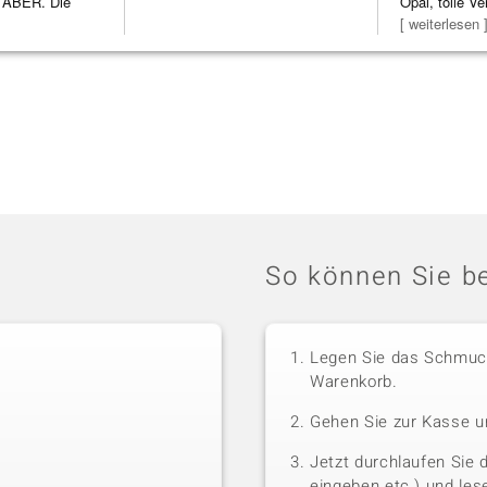
 ABER. Die
Opal, tolle Ve
h
Steg ist e
[ weiterlesen 
So können Sie be
Legen Sie das Schmuck
Warenkorb.
Gehen Sie zur Kasse u
Jetzt durchlaufen Sie 
eingeben etc.) und le