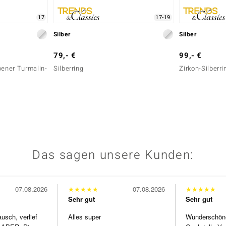
17
17-19
Silber
Silber
79,- €
99,- €
bener Turmalin-
Silberring
Zirkon-Silberri
Das sagen unsere Kunden:
07.08.2026
★
★
★
★
★
07.08.2026
★
★
★
★
★
Sehr gut
Sehr gut
usch, verlief
Alles super
Wunderschöne 