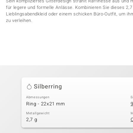
Sein kompliziertes Gitterdesign strahlt Raffinesse aus und
für legere und formelle Anlässe. Kombinieren Sie dieses 2,
Lieblingsabendkleid oder einem schicken Büro-Outfit, um i
zu verleihen.
Silberring
Abmessungen
E
Ring - 22x21 mm
9
Metallgewicht
M
2,7 g