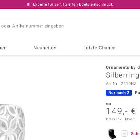
Ihr Experte für zertifizierten Edelsteinschmuck
nen
Neuheiten
Letzte Chance
Interessantes
Edelmetal
TV-Angeb
Ornaments by d
Opal
Entstehung & Vorkommen
Goldschmuck
Live-Ang
Saphir
s
Monosono Collection
Silberring
 Edelsteine
Geburtssteine
♦ Goldringe
Letzte Li
ORNAMENTS BY DE MELO
Art.Nr.: 2410NZ
 Schmuck
Jubiläumsedelsteine
♦ Goldhalsketten
Program
Pallanova
Nur noch 2
Fa
Sterneffekt
r
Astrologie
♦ Goldohrringe
Silbersc
Remy Rotenier
Amethyst
Andalus
nur
nge
Chinesische Astrologie
♦ Goldanhänger
Goldschm
Rifkind 1894 Collection
149,- €
Beryll
Chalze
tät
Schnäppc
Riya
Preis inkl. MwSt.
Fluorit
Granat
k
Silberschmuck
Saelocana
Kyanit
Lapisla
Sch
♦ Silberringe
Suhana