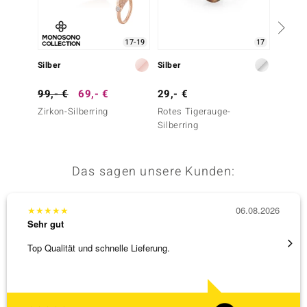
17-19
17
Silber
Silber
Silber
99,- €
69,- €
29,- €
249,-
Zirkon-Silberring
Rotes Tigerauge-
Brasil
Silberring
Silberr
Das sagen unsere Kunden:
★
★
★
★
★
06.08.2026
★
★
★
Sehr gut
Sehr g
Top Qualität und schnelle Lieferung.
Besond
Bearbe
[ weite