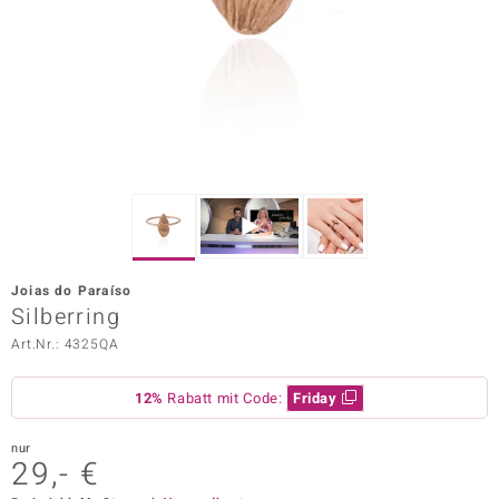
ors Edition
ana
Prince Designs
o
Chic
Joias do Paraíso
insell
Silberring
Art.Nr.: 4325QA
n Vogue
 Show
12%
Rabatt mit Code:
Friday
o Paraíso
nur
29,- €
Classics