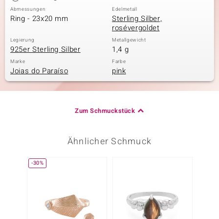
Abmessungen
Edelmetall
Ring - 23x20 mm
Sterling Silber,
rosévergoldet
Legierung
Metallgewicht
925er Sterling Silber
1,4 g
Marke
Farbe
Joias do Paraíso
pink
Zum Schmuckstück
Ähnlicher Schmuck
-30%