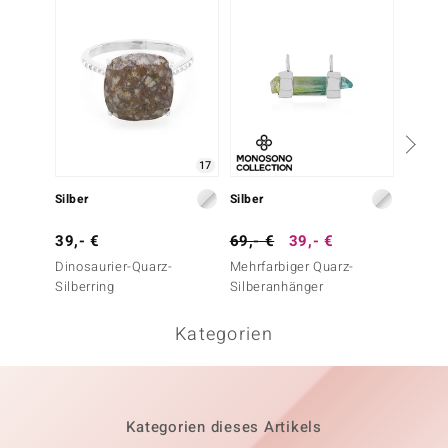
17
Silber
Silber
Silber
39,- €
69,- €
39,- €
49,- 
Dinosaurier-Quarz-
Mehrfarbiger Quarz-
Kaiser
Silberring
Silberanhänger
Silber
Kategorien
Kategorien dieses Artikels