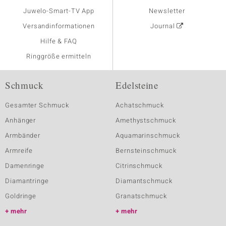
Juwelo-Smart-TV App
Newsletter
Versandinformationen
Journal
Hilfe & FAQ
Ringgröße ermitteln
Schmuck
Edelsteine
Gesamter Schmuck
Achatschmuck
Anhänger
Amethystschmuck
Armbänder
Aquamarinschmuck
Armreife
Bernsteinschmuck
Damenringe
Citrinschmuck
Diamantringe
Diamantschmuck
Goldringe
Granatschmuck
mehr
mehr