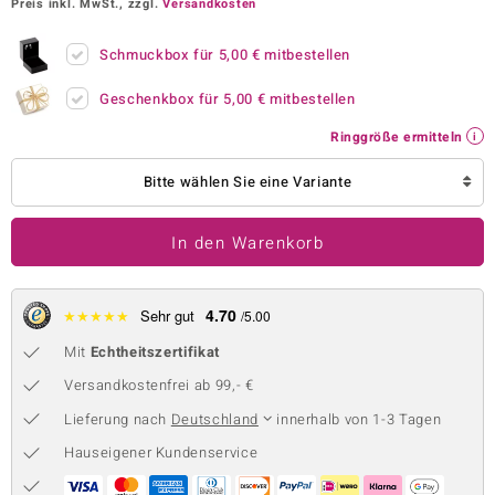
Preis inkl. MwSt., zzgl.
Versandkosten
 JUWELO
Schmuckbox für
5,00 €
mitbestellen
remonti
Geschenkbox für
5,00 €
mitbestellen
uca
Ringgröße ermitteln
no Collection
Bitte wählen Sie eine Variante
ENTS BY DE MELO
In den Warenkorb
va
otenier
4.70
★
★
★
★
★
Sehr gut
/5.00
 1894 Collection
Mit
Echtheitszertifikat
Versandkostenfrei ab 99,- €
Lieferung nach
Deutschland
innerhalb von 1-3 Tagen
ana
Hauseigener Kundenservice