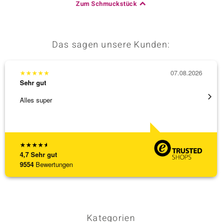
Zum Schmuckstück
& Classics
Das sagen unsere Kunden:
Minerale
★
★
★
★
★
07.08.2026
★
★
★
Sehr gut
Sehr g
Alles super
Die Wa
★
★
★
★
★
4,7
Sehr gut
9554
Bewertungen
Kategorien