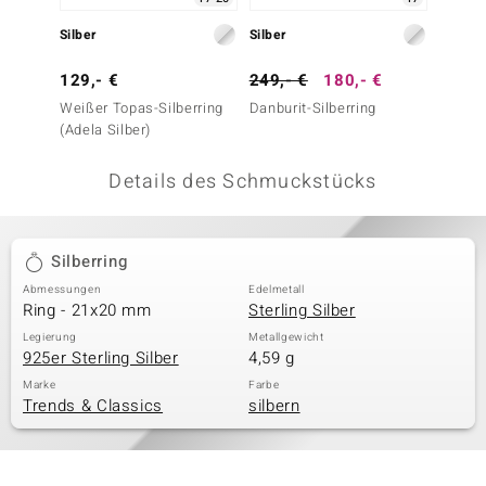
 JUWELO
Silber
Silber
Silber
remonti
129,- €
249,- €
180,- €
79,- 
Weißer Topas-Silberring
Danburit-Silberring
Silberr
uca
(Adela Silber)
no Collection
Details des Schmuckstücks
ENTS BY DE MELO
va
Silberring
Abmessungen
Edelmetall
otenier
Ring - 21x20 mm
Sterling Silber
 1894 Collection
Legierung
Metallgewicht
925er Sterling Silber
4,59 g
Marke
Farbe
Trends & Classics
silbern
ana