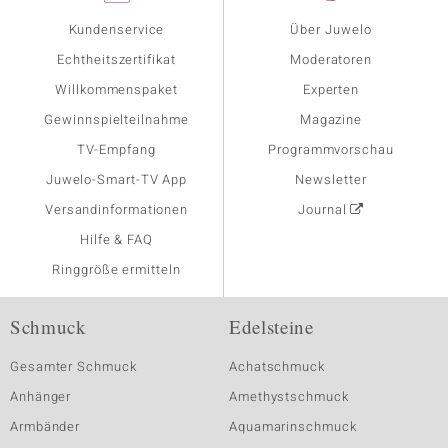
Kundenservice
Über Juwelo
Echtheitszertifikat
Moderatoren
Willkommenspaket
Experten
Gewinnspielteilnahme
Magazine
TV-Empfang
Programmvorschau
Juwelo-Smart-TV App
Newsletter
Versandinformationen
Journal
Hilfe & FAQ
Ringgröße ermitteln
Schmuck
Edelsteine
Gesamter Schmuck
Achatschmuck
Anhänger
Amethystschmuck
Armbänder
Aquamarinschmuck