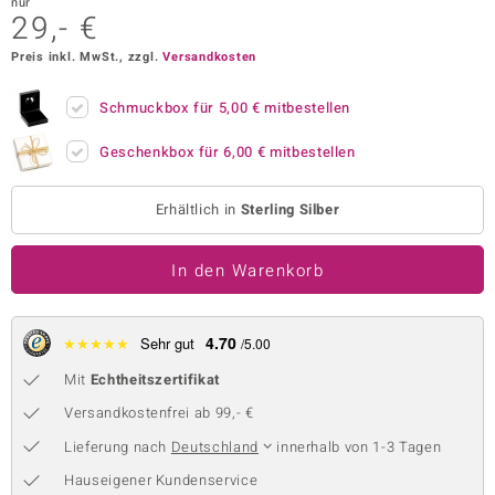
nur
29,- €
 JUWELO
Preis inkl. MwSt., zzgl.
Versandkosten
remonti
Schmuckbox für
5,00 €
mitbestellen
uca
Geschenkbox für
6,00 €
mitbestellen
no Collection
Erhältlich in
Sterling Silber
ENTS BY DE MELO
va
In den Warenkorb
otenier
4.70
★
★
★
★
★
Sehr gut
/5.00
 1894 Collection
Mit
Echtheitszertifikat
Versandkostenfrei ab 99,- €
ana
Lieferung nach
Deutschland
innerhalb von 1-3 Tagen
Hauseigener Kundenservice