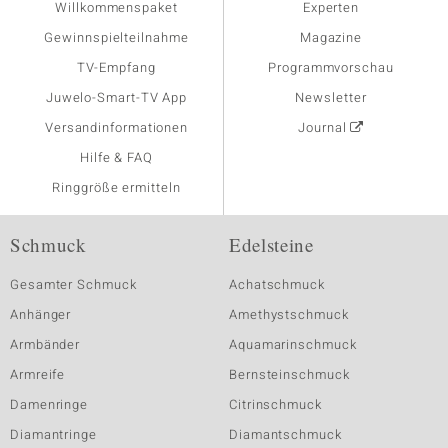
Willkommenspaket
Experten
Gewinnspielteilnahme
Magazine
TV-Empfang
Programmvorschau
Juwelo-Smart-TV App
Newsletter
Versandinformationen
Journal
Hilfe & FAQ
Ringgröße ermitteln
Schmuck
Edelsteine
Gesamter Schmuck
Achatschmuck
Anhänger
Amethystschmuck
Armbänder
Aquamarinschmuck
Armreife
Bernsteinschmuck
Damenringe
Citrinschmuck
Diamantringe
Diamantschmuck