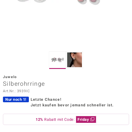
ors Edition
ana
Prince Designs
o
Chic
Juwelo
insell
Silberohrringe
Art.Nr.: 3939IC
n Vogue
Nur noch 1!
Letzte Chance!
 Show
Jetzt kaufen bevor jemand schneller ist.
o Paraíso
12%
Rabatt mit Code:
Friday
Classics