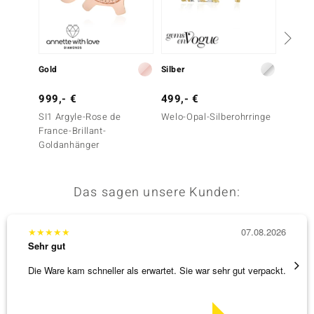
Gold
Silber
Silber
999,- €
499,- €
29,- 
SI1 Argyle-Rose de
Welo-Opal-Silberohrringe
Silbero
France-Brillant-
Goldanhänger
Das sagen unsere Kunden:
★
★
★
★
★
07.08.2026
★
★
★
Sehr gut
Sehr g
Die Ware kam schneller als erwartet. Sie war sehr gut verpackt.
Eine V
zu noc
[ weite