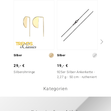
-20%
Silber
Silber
Silber
29,- €
19,- €
49,- 
Silberohrringe
925er Silber-Ankerkette -
Silbero
2,27 g - 50 cm - rutheniert
Kategorien