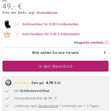
nur
49,- €
 JUWELO
Preis inkl. MwSt., zzgl.
Versandkosten
remonti
Schmuckbox für
5,00 €
mitbestellen
uca
Geschenkbox für
5,00 €
mitbestellen
no Collection
Ringgröße ermitteln
ENTS BY DE MELO
Bitte wählen Sie eine Variante
va
In den Warenkorb
otenier
 1894 Collection
4.70
★
★
★
★
★
Sehr gut
/5.00
Mit
Echtheitszertifikat
ana
Versandkostenfrei ab 99,- €
Lieferung nach
Deutschland
innerhalb von 1-3 Tagen