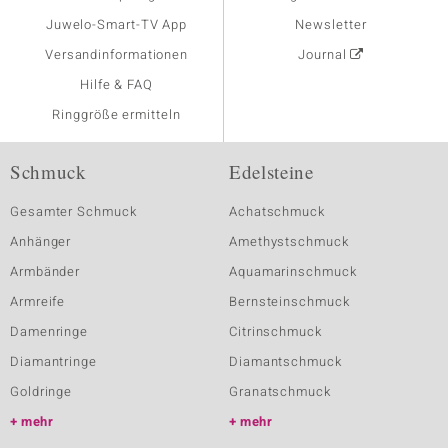
Juwelo-Smart-TV App
Newsletter
Versandinformationen
Journal
Hilfe & FAQ
Ringgröße ermitteln
Schmuck
Edelsteine
Gesamter Schmuck
Achatschmuck
Anhänger
Amethystschmuck
Armbänder
Aquamarinschmuck
Armreife
Bernsteinschmuck
Damenringe
Citrinschmuck
Diamantringe
Diamantschmuck
Goldringe
Granatschmuck
mehr
mehr