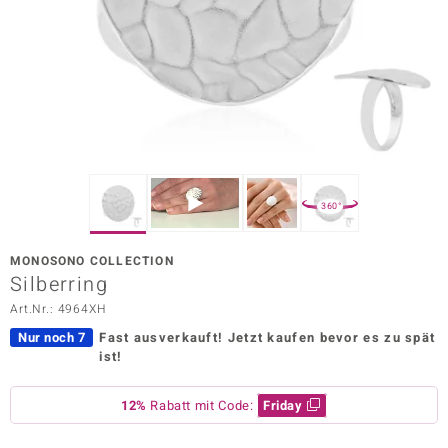
ors Edition
ana
Prince Designs
o
360°
Chic
MONOSONO COLLECTION
insell
Silberring
Art.Nr.: 4964XH
n Vogue
Nur noch 7
Fast ausverkauft!
Jetzt kaufen bevor es zu spät
 Show
ist!
o Paraíso
12%
Rabatt mit Code:
Friday
Classics