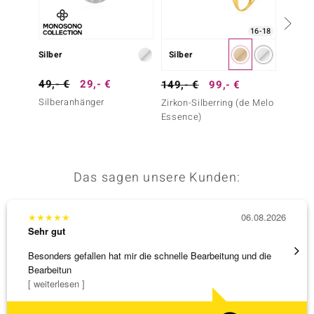
16-18
Silber
Silber
Silber
49,- €
29,- €
99,- 
149,- €
99,- €
Silberanhänger
Zirkon-
Zirkon-Silberring (de Melo
Essence)
Das sagen unsere Kunden:
★
★
★
★
★
06.08.2026
★
★
★
Sehr gut
Sehr g
Besonders gefallen hat mir die schnelle Bearbeitung und die
Schnel
Bearbeitun
[ weiterlesen ]