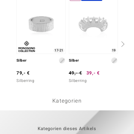
17-21
19
Silber
Silber
Silber
79,- €
49,- €
39,- €
79,- 
Silberring
Silberring
Silberr
Kategorien
Kategorien dieses Artikels