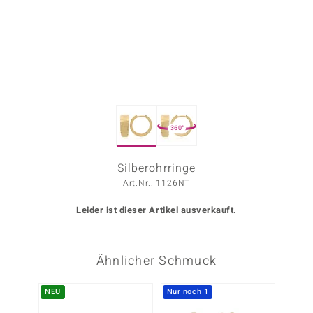
ors Edition
ana
Prince Designs
360°
o
Chic
Silberohrringe
Art.Nr.: 1126NT
insell
Leider ist dieser Artikel ausverkauft.
n Vogue
 Show
Ähnlicher Schmuck
o Paraíso
NEU
Nur noch 1
Classics