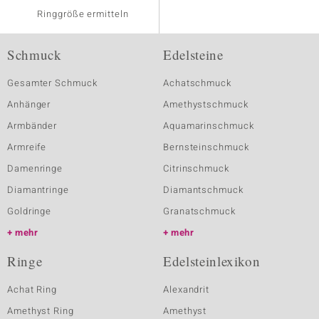
Ringgröße ermitteln
Schmuck
Edelsteine
Gesamter Schmuck
Achatschmuck
Anhänger
Amethystschmuck
Armbänder
Aquamarinschmuck
Armreife
Bernsteinschmuck
Damenringe
Citrinschmuck
Diamantringe
Diamantschmuck
Goldringe
Granatschmuck
mehr
mehr
Ringe
Edelsteinlexikon
Achat Ring
Alexandrit
Amethyst Ring
Amethyst