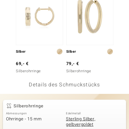
 JUWELO
remonti
uca
no Collection
Silber
Silber
ENTS BY DE MELO
69,- €
79,- €
va
Silberohrringe
Silberohrringe
otenier
Details des Schmuckstücks
 1894 Collection
Silberohrringe
ana
Abmessungen
Edelmetall
Ohrringe - 15 mm
Sterling Silber,
gelbvergoldet