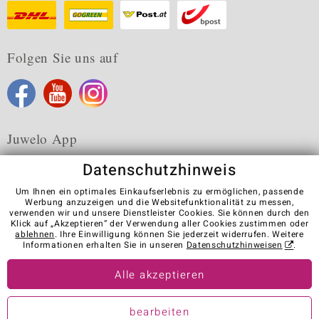
Folgen Sie uns auf
Juwelo App
Datenschutzhinweis
Um Ihnen ein optimales Einkaufserlebnis zu ermöglichen, passende
Werbung anzuzeigen und die Websitefunktionalität zu messen,
verwenden wir und unsere Dienstleister Cookies. Sie können durch den
Karriere
AGB
Datenschutz
Cookies
Impressum
Klick auf „Akzeptieren“ der Verwendung aller Cookies zustimmen oder
Kontakt
Vertrag widerrufen
ablehnen
. Ihre Einwilligung können Sie jederzeit widerrufen. Weitere
Informationen erhalten Sie in unseren
Datenschutzhinweisen
.
Visit our stores in other countries:
Alle akzeptieren
© Juwelo Deutschland GmbH (ein Tochterunternehmen der elumeo
bearbeiten