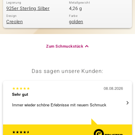
Legierung
Metallgewicht
925er Sterling Silber
4,26 g
Design
Farbe
& Classics
Creolen
golden
Minerale
Zum Schmuckstück
Das sagen unsere Kunden:
★
★
★
★
★
08.08.2026
★
★
★
Sehr gut
Sehr g
Immer wieder schöne Erlebnisse mit neuem Schmuck
Schöne
★
★
★
★
★