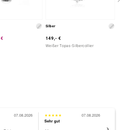
Silber
Silber
 €
149,- €
249,-
e
Weißer Topas-Silbercollier
Labrado
07.08.2026
★
★
★
★
★
07.08.2026
★
★
★
★
★
Sehr gut
Sehr gut