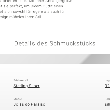
raffinierten Look. Mit einer Anhängergröße
t sie perfekt, um jedem Outfit einen
 sich sowohl für legere als auch für
sign mühelos Ihren Stil.
Details des Schmuckstücks
Edelmetall
Leg
Sterling Silber
92
Marke
Far
Joias do Paraíso
si