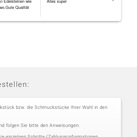
 an Edelsteinen wie
Alles super
Wunderschö
wo.Gute Qualität
Opal, tolle
]
Steg ist e
[ weiterles
stellen:
stück bzw. die Schmuckstücke Ihrer Wahl in den
nd folgen Sie bitte den Anweisungen.
die einzelnen Schritte (Zahlungsinformationen