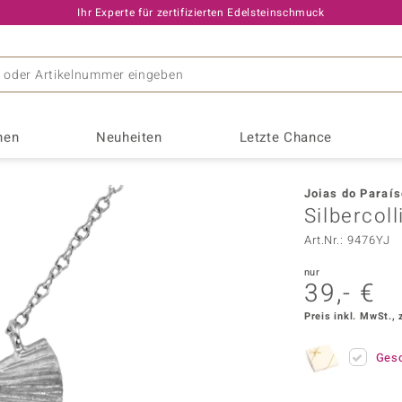
Ihr Experte für zertifizierten Edelsteinschmuck
nen
Neuheiten
Letzte Chance
Interessantes
Edelmetal
TV-Angeb
Joias do Paraí
Opal
Entstehung & Vorkommen
Goldschmuck
Live-Ang
Saphir
s
Monosono Collection
Silbercoll
 Edelsteine
Geburtssteine
♦ Goldringe
Letzte Li
ORNAMENTS BY DE MELO
Art.Nr.: 9476YJ
 Schmuck
Jubiläumsedelsteine
♦ Goldhalsketten
Program
Pallanova
Sterneffekt
nur
r
Astrologie
♦ Goldohrringe
Silbersc
Remy Rotenier
39,- €
Amethyst
Andalus
nge
Chinesische Astrologie
♦ Goldanhänger
Goldschm
Rifkind 1894 Collection
Preis inkl. MwSt., 
Beryll
Chalze
tät
Schnäppc
Riya
Fluorit
Granat
k
Silberschmuck
Ges
Saelocana
Kyanit
Lapisla
♦ Silberringe
Suhana