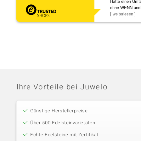
Hatte einen Umta
ohne WENN und
Schmuckstücke 
[ weiterlesen ]
Ihre Vorteile bei Juwelo
Günstige Herstellerpreise
Über 500 Edelsteinvarietäten
Echte Edelsteine mit Zertifikat