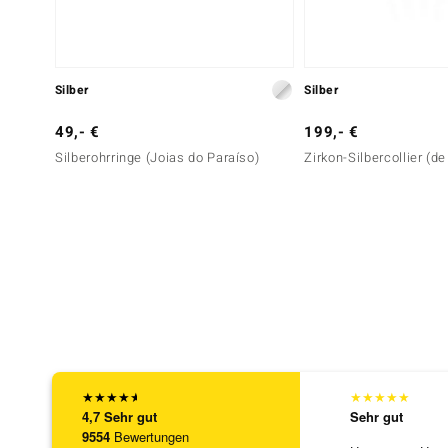
Silber
Silber
49,- €
199,- €
Silberohrringe (Joias do Paraíso)
Zirkon-Silbercollier (d
★
★
★
★
★
★
★
★
★
★
4,7
Sehr gut
Sehr gut
9554
Bewertungen