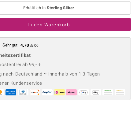
Perle
Ringgröße ermitteln
Erhältlich in
Sterling Silber
lith
Spinell
in
Zirkon
In den Warenkorb
Gelb
Sehr gut
4.70
/5.00
heitszertifikat
ostenfrei ab 99,- €
ng nach
Deutschland
innerhalb von 1-3 Tagen
ener Kundenservice