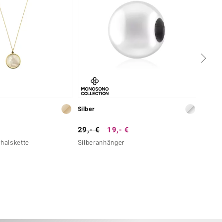
Silber
Silber
29,- €
19,- €
49,- 
rhalskette
Silberanhänger
Silber