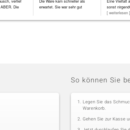
usch, verlief
Die Ware kam schneller als
Eine Vielfalt
 ABER. Die
erwartet. Sie war sehr gut
sonst nirgend
h
verpackt.
zu noc
[ weiterlesen 
So können Sie be
Legen Sie das Schmuck
Warenkorb.
Gehen Sie zur Kasse u
Jetzt durchlaufen Sie 