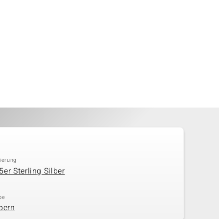
ierung
5er Sterling Silber
be
lbern