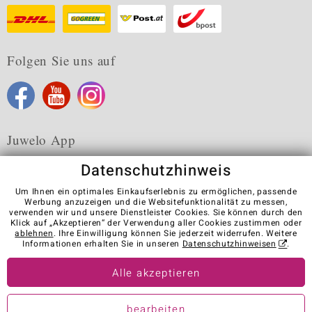
Folgen Sie uns auf
Juwelo App
Datenschutzhinweis
Um Ihnen ein optimales Einkaufserlebnis zu ermöglichen, passende
Werbung anzuzeigen und die Websitefunktionalität zu messen,
verwenden wir und unsere Dienstleister Cookies. Sie können durch den
Karriere
AGB
Datenschutz
Cookies
Impressum
Klick auf „Akzeptieren“ der Verwendung aller Cookies zustimmen oder
Kontakt
Vertrag widerrufen
ablehnen
. Ihre Einwilligung können Sie jederzeit widerrufen. Weitere
Informationen erhalten Sie in unseren
Datenschutzhinweisen
.
Visit our stores in other countries:
Alle akzeptieren
© Juwelo Deutschland GmbH (ein Tochterunternehmen der elumeo
bearbeiten