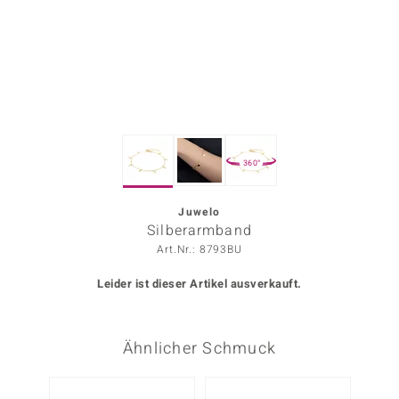
ors Edition
ana
Prince Designs
360°
o
Chic
Juwelo
Silberarmband
insell
Art.Nr.: 8793BU
n Vogue
Leider ist dieser Artikel ausverkauft.
 Show
Ähnlicher Schmuck
o Paraíso
Classics
NEU