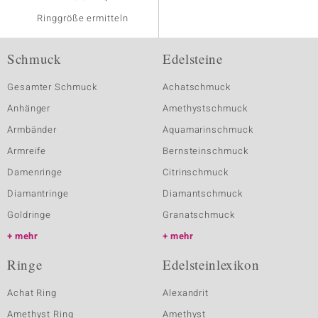
Ringgröße ermitteln
Schmuck
Edelsteine
Gesamter Schmuck
Achatschmuck
Anhänger
Amethystschmuck
Armbänder
Aquamarinschmuck
Armreife
Bernsteinschmuck
Damenringe
Citrinschmuck
Diamantringe
Diamantschmuck
Goldringe
Granatschmuck
mehr
mehr
Ringe
Edelsteinlexikon
Achat Ring
Alexandrit
Amethyst Ring
Amethyst