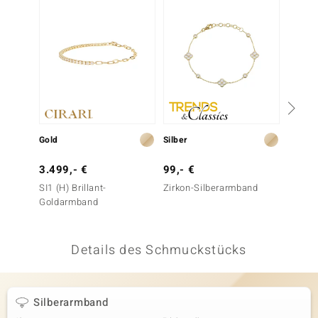
 JUWELO
remonti
uca
no Collection
ENTS BY DE MELO
Gold
Silber
Silber
va
3.499,- €
99,- €
149,-
SI1 (H) Brillant-
Zirkon-Silberarmband
Citrin
otenier
Goldarmband
 1894 Collection
Details des Schmuckstücks
ana
Silberarmband