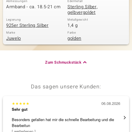
Abmessungen
Edelmetall
Armband - ca. 18.5-21 cm
Sterling Silber,
gelbvergoldet
Legierung
Metallgewicht
& Classics
925er Sterling Silber
1,4 g
Minerale
Marke
Farbe
Juwelo
golden
Zum Schmuckstück
Das sagen unsere Kunden:
★
★
★
★
★
06.08.2026
★
★
★
Sehr gut
Sehr g
Besonders gefallen hat mir die schnelle Bearbeitung und die
Bin ja
Bearbeitun
[ weiterlesen ]