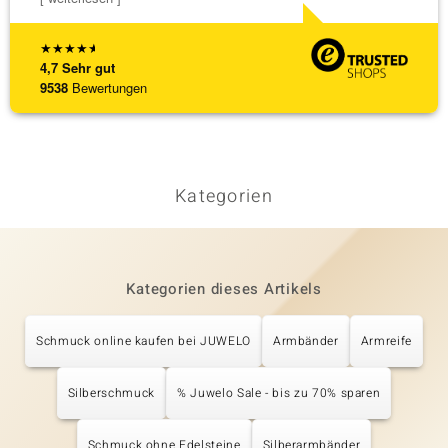
★
★
★
★
★
4,7
Sehr gut
9538
Bewertungen
Kategorien
Kategorien dieses Artikels
Schmuck online kaufen bei JUWELO
Armbänder
Armreife
Silberschmuck
% Juwelo Sale - bis zu 70% sparen
Schmuck ohne Edelsteine
Silberarmbänder