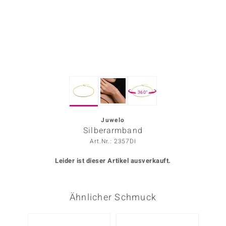
ors Edition
ana
Prince Designs
360°
o
Chic
Juwelo
Silberarmband
insell
Art.Nr.: 2357DI
n Vogue
Leider ist dieser Artikel ausverkauft.
 Show
Ähnlicher Schmuck
o Paraíso
Classics
Nur n