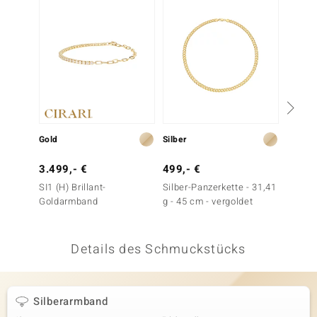
 JUWELO
remonti
uca
no Collection
ENTS BY DE MELO
Gold
Silber
Silber
va
3.499,- €
499,- €
39,- 
SI1 (H) Brillant-
Silber-Panzerkette - 31,41
Silber
otenier
Goldarmband
g - 45 cm - vergoldet
3,6 g -
 1894 Collection
Details des Schmuckstücks
ana
Silberarmband