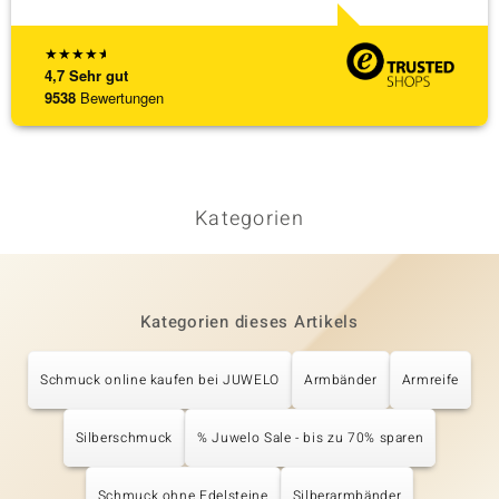
★
★
★
★
★
4,7
Sehr gut
9538
Bewertungen
Kategorien
Kategorien dieses Artikels
Schmuck online kaufen bei JUWELO
Armbänder
Armreife
Silberschmuck
% Juwelo Sale - bis zu 70% sparen
Schmuck ohne Edelsteine
Silberarmbänder