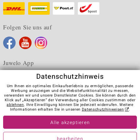
Folgen Sie uns auf
Juwelo App
Datenschutzhinweis
Um Ihnen ein optimales Einkaufserlebnis zu ermöglichen, passende
Werbung anzuzeigen und die Websitefunktionalität zu messen,
verwenden wir und unsere Dienstleister Cookies. Sie können durch den
Karriere
AGB
Datenschutz
Cookies
Impressum
Klick auf „Akzeptieren“ der Verwendung aller Cookies zustimmen oder
Kontakt
Vertrag widerrufen
ablehnen
. Ihre Einwilligung können Sie jederzeit widerrufen. Weitere
Informationen erhalten Sie in unseren
Datenschutzhinweisen
.
Visit our stores in other countries:
Alle akzeptieren
© Juwelo Deutschland GmbH (ein Tochterunternehmen der elumeo
bearbeiten