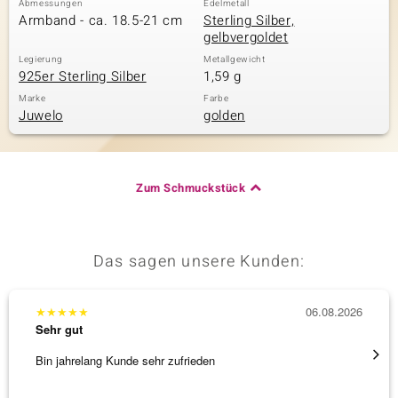
Abmessungen
Edelmetall
Armband - ca. 18.5-21 cm
Sterling Silber,
gelbvergoldet
Legierung
Metallgewicht
& Classics
925er Sterling Silber
1,59 g
Minerale
Marke
Farbe
Juwelo
golden
Zum Schmuckstück
Das sagen unsere Kunden:
★
★
★
★
★
06.08.2026
★
★
★
Sehr gut
Sehr g
Bin jahrelang Kunde sehr zufrieden
Schnel