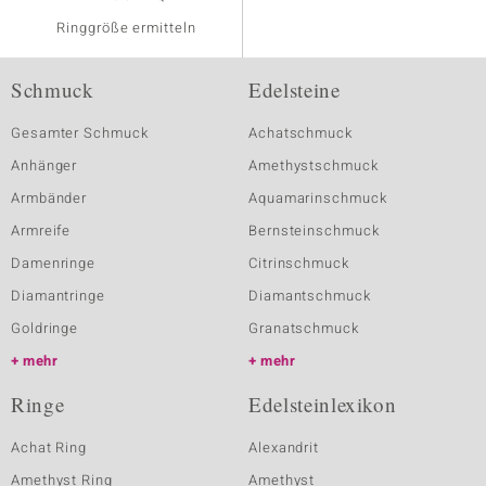
Ringgröße ermitteln
Schmuck
Edelsteine
Gesamter Schmuck
Achatschmuck
Anhänger
Amethystschmuck
Armbänder
Aquamarinschmuck
Armreife
Bernsteinschmuck
Damenringe
Citrinschmuck
Diamantringe
Diamantschmuck
Goldringe
Granatschmuck
mehr
mehr
Ringe
Edelsteinlexikon
Achat Ring
Alexandrit
Amethyst Ring
Amethyst