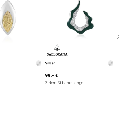
Silber
Silber
99,- €
149,-
r
Zirkon-Silberanhänger
Labrad