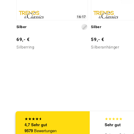
16-17
Silber
Silber
69,- €
59,- €
Silberring
Silberanhänger
★
★
★
★
★
★
★
★
★
★
4,7
Sehr gut
Sehr gut
9579
Bewertungen