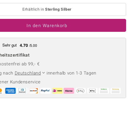
Perle
Ringgröße ermitteln
lith
Spinell
Erhältlich in
Sterling Silber
in
Zirkon
In den Warenkorb
Gelb
Sehr gut
4.70
/5.00
heitszertifikat
ostenfrei ab 99,- €
ng nach
Deutschland
innerhalb von 1-3 Tagen
ener Kundenservice