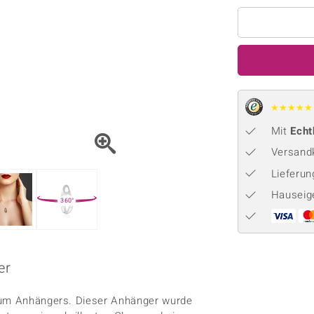
Onyx
Peridot
ns
♦ Silberhalsketten
TPC
Rhodolith
Spektro
k
♦ Silberohrringe
Trends & Classics
Türkis
Turmal
♦ Silberanhänger
Vitale Minerale
n
Platinschmuck
Blau
Grün
★
★
★
★
★
Mit
Echt
Versandk
Lieferu
Hauseig
360°
er
dium Anhängers. Dieser Anhänger wurde