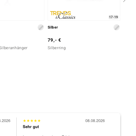
17-19
Silber
Silber
79,- €
49,- 
Silberanhänger
Silberring
Zirkon
8.2026
★
★
★
★
★
08.08.2026
Sehr gut