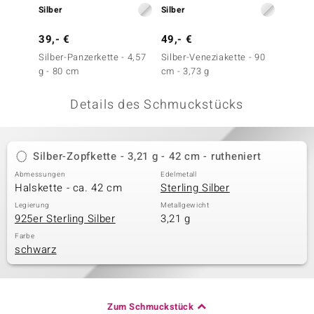
Silber
Silber
Silber
 JUWELO
39,- €
49,- €
39,- 
remonti
Silber-Panzerkette - 4,57
Silber-Veneziakette - 90
Silber-
g - 80 cm
cm - 3,73 g
45 cm
uca
Details des Schmuckstücks
no Collection
ENTS BY DE MELO
Silber-Zopfkette - 3,21 g - 42 cm - rutheniert
va
Abmessungen
Edelmetall
Halskette - ca. 42 cm
Sterling Silber
otenier
Legierung
Metallgewicht
925er Sterling Silber
3,21 g
 1894 Collection
Farbe
schwarz
ana
Zum Schmuckstück