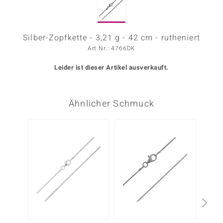
ors Edition
ana
Silber-Zopfkette - 3,21 g - 42 cm - rutheniert
Art.Nr.: 4766DK
Leider ist dieser Artikel ausverkauft.
Prince Designs
o
Ähnlicher Schmuck
Chic
insell
n Vogue
 Show
o Paraíso
Classics