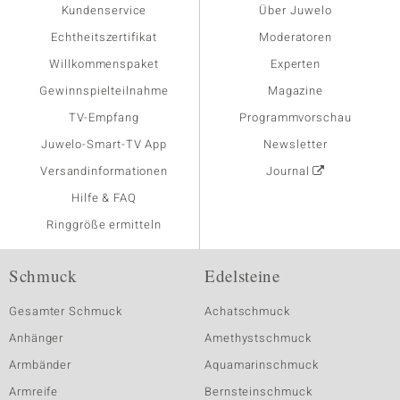
Kundenservice
Über Juwelo
Echtheitszertifikat
Moderatoren
Willkommenspaket
Experten
Gewinnspielteilnahme
Magazine
TV-Empfang
Programmvorschau
Juwelo-Smart-TV App
Newsletter
Versandinformationen
Journal
Hilfe & FAQ
Ringgröße ermitteln
Schmuck
Edelsteine
Gesamter Schmuck
Achatschmuck
Anhänger
Amethystschmuck
Armbänder
Aquamarinschmuck
Armreife
Bernsteinschmuck