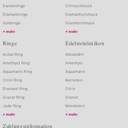
Damenringe
Citrinschmuck
Diamantringe
Diamantschmuck
Goldringe
Granatschmuck
mehr
mehr
Ringe
Edelsteinlexikon
Achat Ring
Alexandrit
Amethyst Ring
Amethyst
Aquamarin Ring
Aquamarin
Citrin Ring
Bernstein
Diamant Ring
Citrin
Granat Ring
Granat
Jade Ring
Mondstein
mehr
mehr
Zahlungsinformation