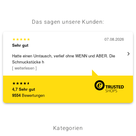
Das sagen unsere Kunden:
& Classics
Minerale
★
★
★
★
★
07.08.2026
★
★
★
Sehr gut
Sehr g
Hatte einen Umtausch, verlief ohne WENN und ABER. Die
Die Wa
Schmuckstücke h
[ weiterlesen ]
★
★
★
★
★
4,7
Sehr gut
9554
Bewertungen
Kategorien