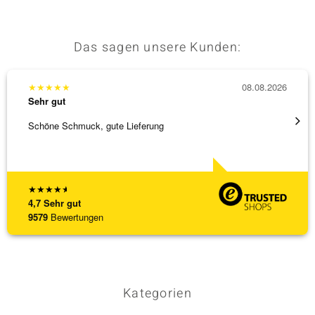
Das sagen unsere Kunden:
& Classics
Minerale
★
★
★
★
★
08.08.2026
★
★
★
Sehr gut
Sehr g
Schöne Schmuck, gute Lieferung
Schnel
★
★
★
★
★
4,7
Sehr gut
9579
Bewertungen
Kategorien