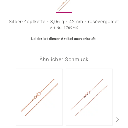
ors Edition
ana
Silber-Zopfkette - 3,06 g - 42 cm - rosévergoldet
Art.Nr.: 1769MX
Leider ist dieser Artikel ausverkauft.
Prince Designs
o
Ähnlicher Schmuck
Chic
insell
n Vogue
 Show
o Paraíso
Classics