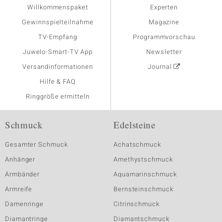
Willkommenspaket
Experten
Gewinnspielteilnahme
Magazine
TV-Empfang
Programmvorschau
Juwelo-Smart-TV App
Newsletter
Versandinformationen
Journal
Hilfe & FAQ
Ringgröße ermitteln
Schmuck
Edelsteine
Gesamter Schmuck
Achatschmuck
Anhänger
Amethystschmuck
Armbänder
Aquamarinschmuck
Armreife
Bernsteinschmuck
Damenringe
Citrinschmuck
Diamantringe
Diamantschmuck