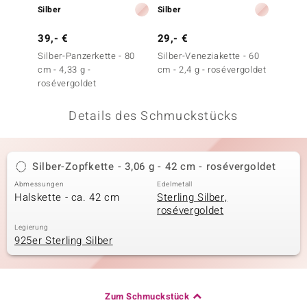
Silber
Silber
Silber
 JUWELO
39,- €
29,- €
39,- 
remonti
Silber-Panzerkette - 80
Silber-Veneziakette - 60
Silber-
cm - 4,33 g -
cm - 2,4 g - rosévergoldet
45 cm 
uca
rosévergoldet
no Collection
Details des Schmuckstücks
ENTS BY DE MELO
va
Silber-Zopfkette - 3,06 g - 42 cm - rosévergoldet
Abmessungen
Edelmetall
otenier
Halskette - ca. 42 cm
Sterling Silber,
rosévergoldet
 1894 Collection
Legierung
925er Sterling Silber
ana
Zum Schmuckstück