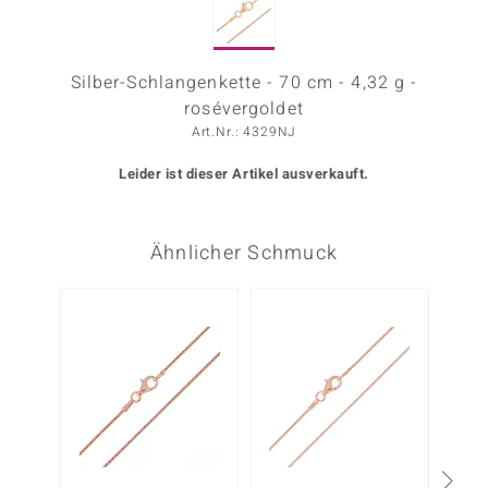
ors Edition
ana
Silber-Schlangenkette - 70 cm - 4,32 g -
rosévergoldet
Art.Nr.: 4329NJ
Prince Designs
Leider ist dieser Artikel ausverkauft.
o
Chic
Ähnlicher Schmuck
insell
n Vogue
 Show
o Paraíso
Classics