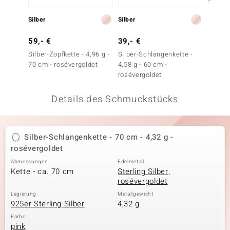
 JUWELO
Silber
Silber
Silber
remonti
59,- €
39,- €
39,- 
Silber-Zopfkette - 4,96 g -
Silber-Schlangenkette -
Silber-
uca
70 cm - rosévergoldet
4,58 g - 60 cm -
cm - 2,
rosévergoldet
roséve
no Collection
Details des Schmuckstücks
ENTS BY DE MELO
va
Silber-Schlangenkette - 70 cm - 4,32 g -
otenier
rosévergoldet
 1894 Collection
Abmessungen
Edelmetall
Kette - ca. 70 cm
Sterling Silber,
rosévergoldet
Legierung
Metallgewicht
ana
925er Sterling Silber
4,32 g
Farbe
pink