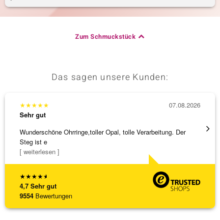
& Classics
Zum Schmuckstück
Minerale
Das sagen unsere Kunden:
★
★
★
★
★
07.08.2026
★
★
★
Sehr gut
Sehr g
Wunderschöne Ohrringe,toller Opal, tolle Verarbeitung. Der
Hatte 
Steg ist e
Schmu
[ weiterlesen ]
[ weite
★
★
★
★
★
4,7
Sehr gut
9554
Bewertungen