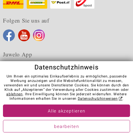
Folgen Sie uns auf
Juwelo App
Datenschutzhinweis
Um Ihnen ein optimales Einkaufserlebnis zu ermöglichen, passende
Werbung anzuzeigen und die Websitefunktionalität zu messen,
verwenden wir und unsere Dienstleister Cookies. Sie können durch den
Karriere
AGB
Datenschutz
Cookies
Impressum
Klick auf „Akzeptieren“ der Verwendung aller Cookies zustimmen oder
Kontakt
Vertrag widerrufen
ablehnen
. Ihre Einwilligung können Sie jederzeit widerrufen. Weitere
Informationen erhalten Sie in unseren
Datenschutzhinweisen
.
Visit our stores in other countries:
Alle akzeptieren
© Juwelo Deutschland GmbH (ein Tochterunternehmen der elumeo
bearbeiten
SE)