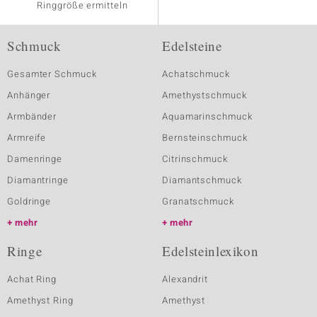
Ringgröße ermitteln
Schmuck
Edelsteine
Gesamter Schmuck
Achatschmuck
Anhänger
Amethystschmuck
Armbänder
Aquamarinschmuck
Armreife
Bernsteinschmuck
Damenringe
Citrinschmuck
Diamantringe
Diamantschmuck
Goldringe
Granatschmuck
mehr
mehr
Ringe
Edelsteinlexikon
Achat Ring
Alexandrit
Amethyst Ring
Amethyst