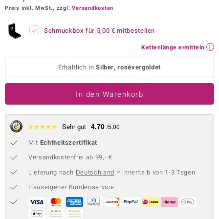
Preis inkl. MwSt., zzgl.
Versandkosten
 JUWELO
Schmuckbox für
5,00 €
mitbestellen
remonti
Kettenlänge ermitteln
uca
Erhältlich in
Silber, rosévergoldet
no Collection
ENTS BY DE MELO
In den Warenkorb
va
4.70
★
★
★
★
★
Sehr gut
/5.00
otenier
Mit
Echtheitszertifikat
 1894 Collection
Versandkostenfrei ab 99,- €
Lieferung nach
Deutschland
innerhalb von 1-3 Tagen
Hauseigener Kundenservice
ana