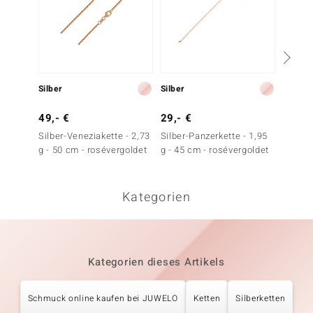
Silber
Silber
Silber
49,- €
29,- €
39,- 
Silber-Veneziakette - 2,73
Silber-Panzerkette - 1,95
Silber-
g - 50 cm - rosévergoldet
g - 45 cm - rosévergoldet
2,75 g 
roséve
Kategorien
Kategorien dieses Artikels
Schmuck online kaufen bei JUWELO
Ketten
Silberketten