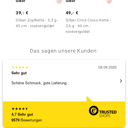
Silber
Silber
Silber
39,- €
49,- €
49,- 
Silber-Zopfkette - 3,3 g -
Silber-Criss-Cross-Kette -
Silber-
45 cm - rosévergoldet
3,6 g - 60 cm -
cm - 4,
rosévergoldet
roséve
Das sagen unsere Kunden:
★
★
★
★
★
08.08.2026
★
★
★
Sehr gut
Sehr g
Schöne Schmuck, gute Lieferung
Schnel
★
★
★
★
★
4,7
Sehr gut
9579
Bewertungen