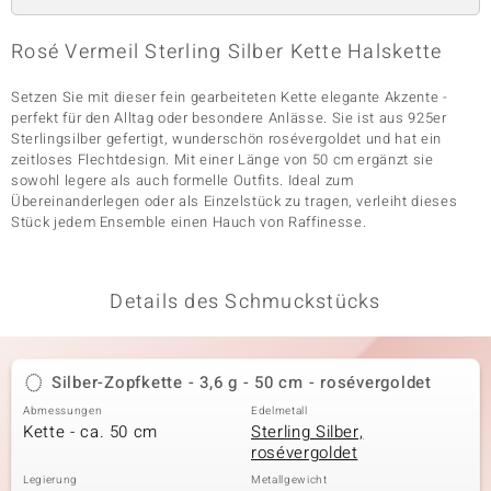
Rosé Vermeil Sterling Silber Kette Halskette
& Classics
Setzen Sie mit dieser fein gearbeiteten Kette elegante Akzente -
perfekt für den Alltag oder besondere Anlässe. Sie ist aus 925er
Minerale
Sterlingsilber gefertigt, wunderschön rosévergoldet und hat ein
zeitloses Flechtdesign. Mit einer Länge von 50 cm ergänzt sie
sowohl legere als auch formelle Outfits. Ideal zum
Übereinanderlegen oder als Einzelstück zu tragen, verleiht dieses
Stück jedem Ensemble einen Hauch von Raffinesse.
Details des Schmuckstücks
Silber-Zopfkette - 3,6 g - 50 cm - rosévergoldet
Abmessungen
Edelmetall
Kette - ca. 50 cm
Sterling Silber,
rosévergoldet
Legierung
Metallgewicht