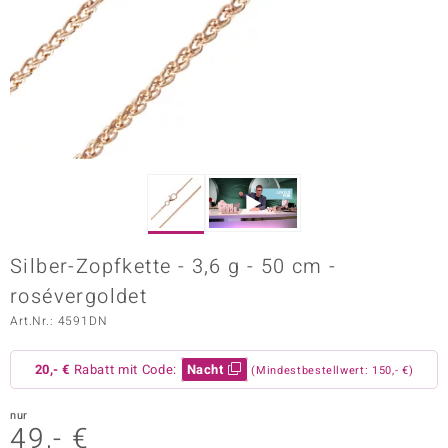
ors Edition
ana
Prince Designs
o
Chic
Silber-Zopfkette - 3,6 g - 50 cm -
insell
rosévergoldet
n Vogue
Art.Nr.: 4591DN
 Show
20,- €
Rabatt mit Code:
Nacht
(Mindestbestellwert: 150,- €)
o Paraíso
nur
49,- €
Classics