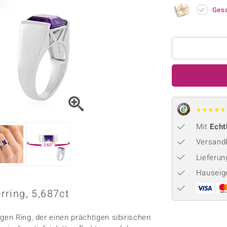
Onyx
Peridot
ns
♦ Silberhalsketten
TPC
Ges
Rhodolith
Spektro
k
♦ Silberohrringe
Trends & Classics
Türkis
Turmal
♦ Silberanhänger
Vitale Minerale
n
Platinschmuck
Blau
Grün
★
★
★
★
★
Mit
Echt
Versandk
360°
Lieferu
Hauseig
erring, 5,687ct
gen Ring, der einen prächtigen sibirischen