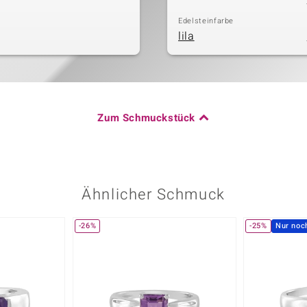
Edelsteinfarbe
lila
Zum Schmuckstück
Ähnlicher Schmuck
-26%
-25%
Nur noc