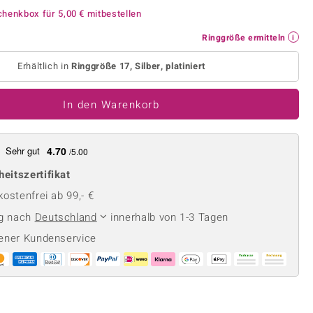
Perle
Ringgröße ermitteln
chenkbox für
5,00 €
mitbestellen
lith
Spinell
Ringgröße ermitteln
in
Zirkon
Erhältlich in
Ringgröße 17, Silber, platiniert
Gelb
In den Warenkorb
Sehr gut
4.70
/5.00
heitszertifikat
ostenfrei ab 99,- €
ng nach
Deutschland
innerhalb von 1-3 Tagen
ener Kundenservice