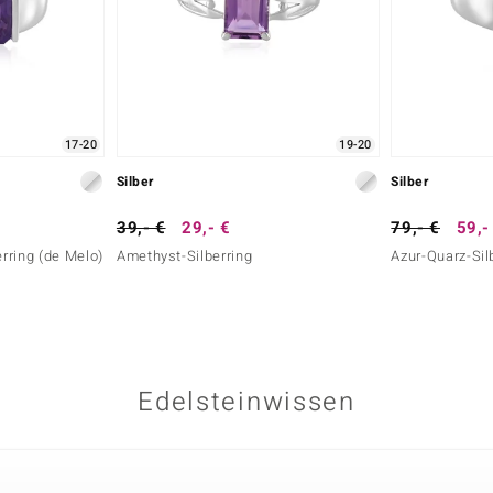
17-20
19-20
Silber
Silber
39,- €
29,- €
79,- €
59,-
rring (de Melo)
Amethyst-Silberring
Azur-Quarz-Sil
Edelsteinwissen