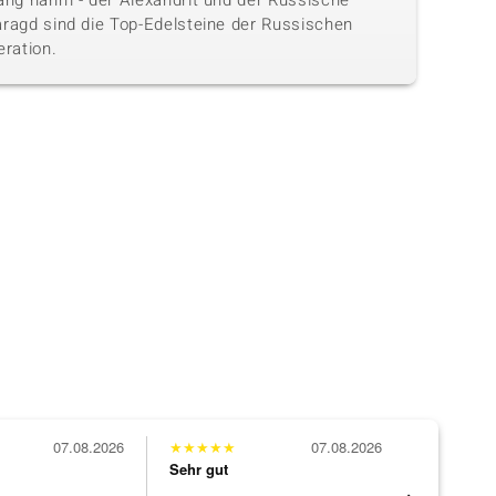
ang nahm - der Alexandrit und der Russische
ragd sind die Top-Edelsteine der Russischen
eration.
07.08.2026
★
★
★
★
★
07.08.2026
★
★
★
★
★
Sehr gut
Sehr gut