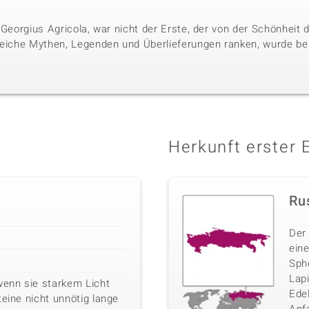
 Georgius Agricola, war nicht der Erste, der von der Schönheit
reiche Mythen, Legenden und Überlieferungen ranken, wurde bere
Herkunft erster 
Ru
Der
eine
Sphe
Lap
wenn sie starkem Licht
Ede
teine nicht unnötig lange