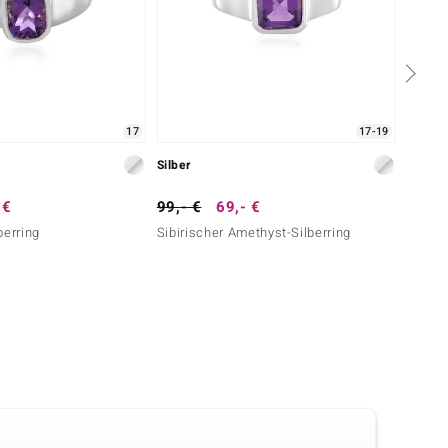
17
17-19
Silber
Silber
 €
99,- €
69,- €
249,-
berring
Sibirischer Amethyst-Silberring
Sibiri
Melo)