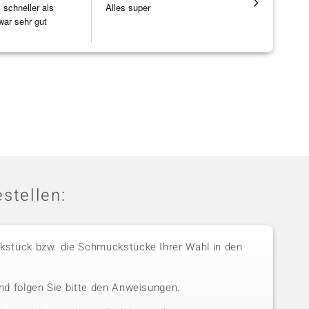
schneller als
Alles super
Wunderschö
war sehr gut
Opal, tolle
Steg ist e
[ weiterles
stellen:
stück bzw. die Schmuckstücke Ihrer Wahl in den
nd folgen Sie bitte den Anweisungen.