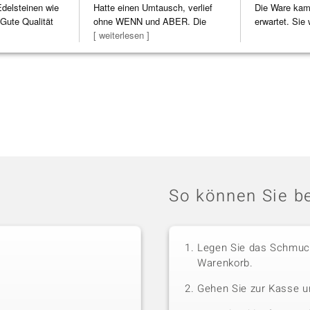
Edelsteinen wie
Hatte einen Umtausch, verlief
Die Ware kam 
Gute Qualität
ohne WENN und ABER. Die
erwartet. Sie 
Schmuckstücke h
[ weiterlesen ]
verpackt.
So können Sie be
Legen Sie das Schmuck
Warenkorb.
Gehen Sie zur Kasse u