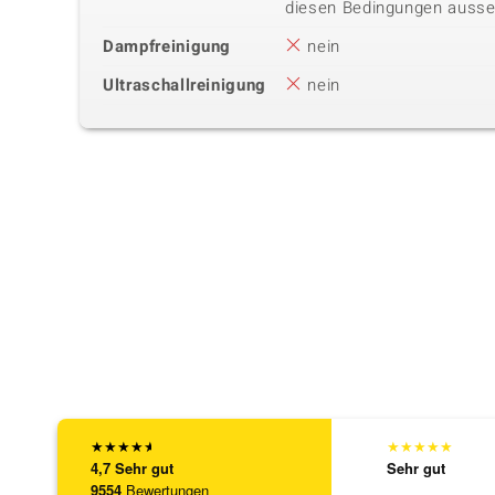
diesen Bedingungen ausse
Dampfreinigung
nein
Ultraschallreinigung
nein
★
★
★
★
★
★
★
★
★
★
4,7
Sehr gut
Sehr gut
9554
Bewertungen