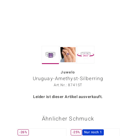
ors Edition
ana
Prince Designs
360°
o
Chic
Juwelo
Uruguay-Amethyst-Silberring
insell
Art.Nr.: 8741ST
n Vogue
Leider ist dieser Artikel ausverkauft.
 Show
Ähnlicher Schmuck
o Paraíso
Classics
-26%
-25%
Nur noch 1