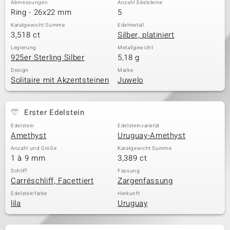
Abmessungen
Anzahl Edelsteine
Ring - 26x22 mm
5
Karatgewicht Summe
Edelmetall
3,518 ct
Silber, platiniert
& Classics
Legierung
Metallgewicht
925er Sterling Silber
5,18 g
Minerale
Design
Marke
Solitaire mit Akzentsteinen
Juwelo
Erster Edelstein
Edelstein
Edelsteinvarietät
Amethyst
Uruguay-Amethyst
Anzahl und Größe
Karatgewicht Summe
1 à 9 mm
3,389 ct
Schliff
Fassung
Carréschliff, Facettiert
Zargenfassung
Edelsteinfarbe
Herkunft
lila
Uruguay