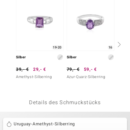
 JUWELO
remonti
uca
no Collection
19-20
16
ENTS BY DE MELO
Silber
Silber
Silber
va
39,- €
29,- €
79,- €
59,- €
299,-
Amethyst-Silberring
Azur-Quarz-Silberring
Zirkon-
otenier
Silber)
 1894 Collection
Details des Schmuckstücks
ana
Uruguay-Amethyst-Silberring