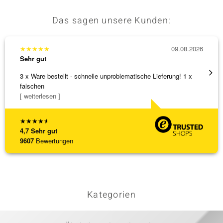
Das sagen unsere Kunden:
★
★
★
★
★
09.08.2026
★
★
★
Sehr gut
Sehr g
3 x Ware bestellt - schnelle unproblematische Lieferung! 1 x
Schöne
falschen
weiter
[ weiterlesen ]
★
★
★
★
★
4,7
Sehr gut
9607
Bewertungen
Kategorien