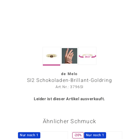
ors Edition
ana
Prince Designs
360°
o
Chic
de Melo
SI2 Schokoladen-Brillant-Goldring
insell
Art.Nr.: 3796SI
n Vogue
Leider ist dieser Artikel ausverkauft.
 Show
Ähnlicher Schmuck
o Paraíso
Classics
Nur noch 1
-20%
Nur noch 1
-10%