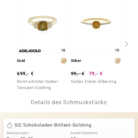
 JUWELO
remonti
uca
no Collection
18
19
ENTS BY DE MELO
Gold
Silber
Silber
va
699,- €
99,- €
79,- €
199,-
Nicht erhitzter Gelber
Gelber Zirkon-Silberring
Mandar
otenier
Tansanit-Goldring
Silberr
 1894 Collection
Details des Schmuckstücks
ana
SI2 Schokoladen-Brillant-Goldring
Abmessungen
Anzahl Edelsteine