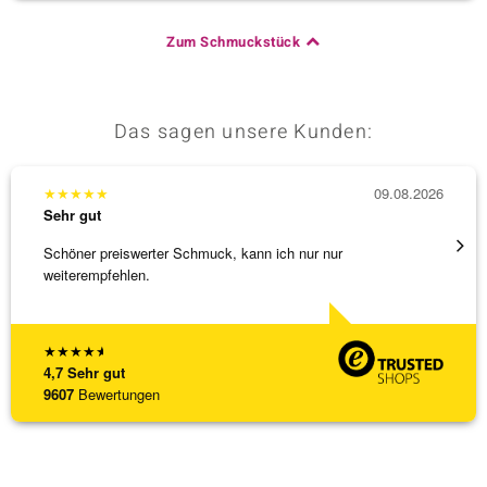
Zum Schmuckstück
Das sagen unsere Kunden:
★
★
★
★
★
09.08.2026
★
★
★
Sehr gut
Sehr g
Schöner preiswerter Schmuck, kann ich nur nur
3 x Wa
weiterempfehlen.
falsch
[ weite
★
★
★
★
★
4,7
Sehr gut
9607
Bewertungen