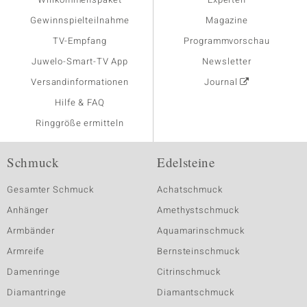
Gewinnspielteilnahme
Magazine
TV-Empfang
Programmvorschau
Juwelo-Smart-TV App
Newsletter
Versandinformationen
Journal
Hilfe & FAQ
Ringgröße ermitteln
Schmuck
Edelsteine
Gesamter Schmuck
Achatschmuck
Anhänger
Amethystschmuck
Armbänder
Aquamarinschmuck
Armreife
Bernsteinschmuck
Damenringe
Citrinschmuck
Diamantringe
Diamantschmuck