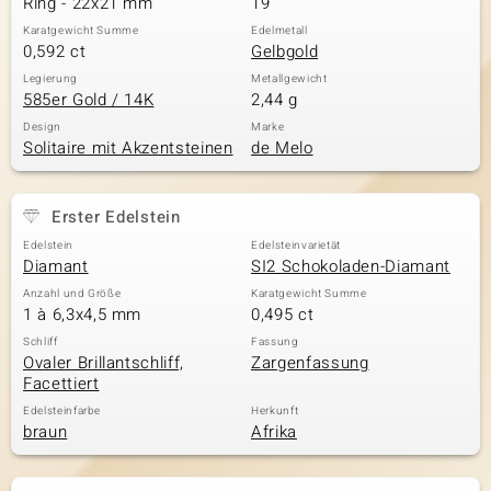
Ring - 22x21 mm
19
Karatgewicht Summe
Edelmetall
0,592 ct
Gelbgold
& Classics
Legierung
Metallgewicht
585er Gold / 14K
2,44 g
Minerale
Design
Marke
Solitaire mit Akzentsteinen
de Melo
Erster Edelstein
Edelstein
Edelsteinvarietät
Diamant
SI2 Schokoladen-Diamant
Anzahl und Größe
Karatgewicht Summe
1 à 6,3x4,5 mm
0,495 ct
Schliff
Fassung
Ovaler Brillantschliff,
Zargenfassung
Facettiert
Edelsteinfarbe
Herkunft
braun
Afrika